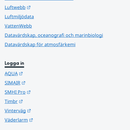
Länk till annan webbplats.
Luftwebb
Luftmiljödata
VattenWebb
Datavärdskap, oceanografi och marinbiologi
Datavärdskap för atmosfärkemi
Logga in
Länk till annan webbplats.
AQUA
Länk till annan webbplats.
SIMAIR
Länk till annan webbplats.
SMHI Pro
Länk till annan webbplats.
Timbr
Länk till annan webbplats.
Vinterväg
Länk till annan webbplats.
Väderlarm