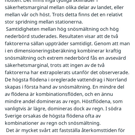
hösten. Det finns inga tydliga skillnader i 
säkerhetsmarginal mellan olika delar av landet, eller 
mellan vår och höst. Trots detta finns det en relativt 
stor spridning mellan stationerna.
 Samtidigheten mellan hög snösmältning och hög 
nederbörd studerades. Resultaten visar att de två 
faktorerna sällan uppträder samtidigt. Genom att man 
i en dimensioneringsberäkning kombinerar kraftig 
snösmältning och extrem nederbörd fås en avsevärd 
säkerhetsmarginal, trots att ingen av de två 
faktorerna har extrapolerats utanför det observerade. 
De högsta flödena i oreglerade vattendrag i Norrland 
skapas i första hand av snösmältning. En mindre del 
av flödena är kombinationsflöden, och en ännu 
mindre andel domineras av regn. Höstflödena, som 
vanligtvis är lägre, domineras dock av regn. I södra 
Sverige orsakas de högsta flödena ofta av 
kombinationer av regn och snösmältning.
 Det är mycket svårt att fastställa återkomsttiden för 