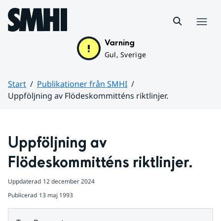
Hoppa till sidans innehåll
Meny
Varning
Gul, Sverige
Start
Publikationer från SMHI
Uppföljning av Flödeskommitténs riktlinjer.
Huvudinnehåll
Uppföljning av 
Flödeskommitténs riktlinjer.
Uppdaterad
12 december 2024
Publicerad
13 maj 1993