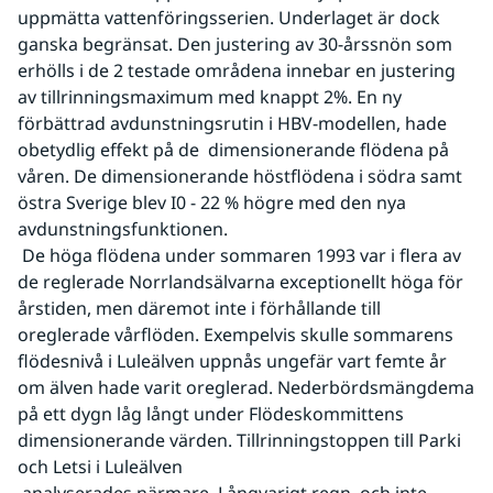
uppmätta vattenföringsserien. Underlaget är dock 
ganska begränsat. Den justering av 30-årssnön som 
erhölls i de 2 testade områdena innebar en justering 
av tillrinningsmaximum med knappt 2%. En ny 
förbättrad avdunstningsrutin i HBV-modellen, hade 
obetydlig effekt på de  dimensionerande flödena på 
våren. De dimensionerande höstflödena i södra samt 
östra Sverige blev I0 - 22 % högre med den nya 
avdunstningsfunktionen.
 De höga flödena under sommaren 1993 var i flera av 
de reglerade Norrlandsälvarna exceptionellt höga för 
årstiden, men däremot inte i förhållande till 
oreglerade vårflöden. Exempelvis skulle sommarens 
flödesnivå i Luleälven uppnås ungefär vart femte år 
om älven hade varit oreglerad. Nederbördsmängdema 
på ett dygn låg långt under Flödeskommittens 
dimensionerande värden. Tillrinningstoppen till Parki 
och Letsi i Luleälven