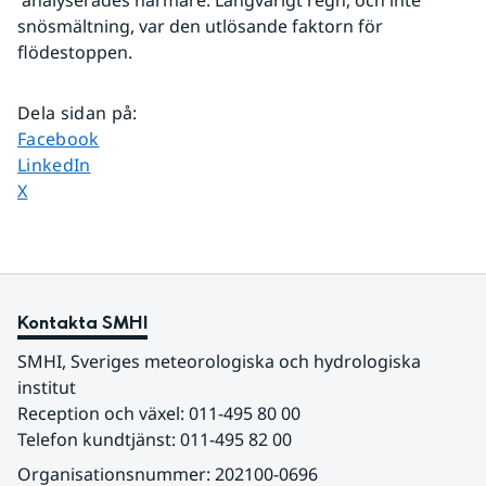
 analyserades närmare. Långvarigt regn, och inte 
snösmältning, var den utlösande faktorn för 
flödestoppen.
Dela sidan på
:
Dela sidan på
Facebook
Dela sidan på
LinkedIn
Dela sidan på
X
Kontakta SMHI
SMHI, Sveriges meteorologiska och hydrologiska 
institut
Reception och växel: 011-495 80 00
Telefon kundtjänst: 011-495 82 00
Organisationsnummer: 202100-0696