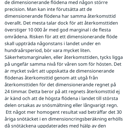
de dimensionerande flödena med någon större 
precision. Man kan inte förutsätta att de 
dimensionerande flödena har samma återkomsttid 
överallt. Det mesta talar dock för att återkomsttiden 
överstiger 10 000 år med god marginal i de flesta 
områdena. Risken för att ett dimensionerande flöde 
skall uppträda någonstans i landet under en 
hundraårsperiod, bör vara mycket liten. 
Säkerhetsmarginalen, eller återkomsttiden, tycks ligga 
på ungefär samma nivå för våren som för hösten. Det 
är mycket svårt att uppskatta de dimensionerande 
flödenas återkomsttid genom att utgå från 
återkomsttiden för det dimensionerande regnet på 
24 timmar. Detta beror på att regnets återkomsttid ej 
är känd och att de högsta flödena i landet till största 
delen orsakas av snösmältning eller långvarigt regn.
 Ett något mer homogent resultat vad beträffar det 30 
åriga snötäcket i en dimensioncringsberäkning erhölls 
då snötäckena uppdaterades med hjälp av den 