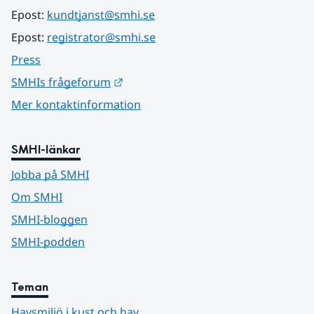
Epost: 
kundtjanst@smhi.se
Epost: 
registrator@smhi.se
Press
Länk till annan webbplats.
SMHIs frågeforum
Mer kontaktinformation
SMHI-länkar
Jobba på SMHI
Om SMHI
SMHI-bloggen
SMHI-podden
Teman
Havsmiljö i kust och hav