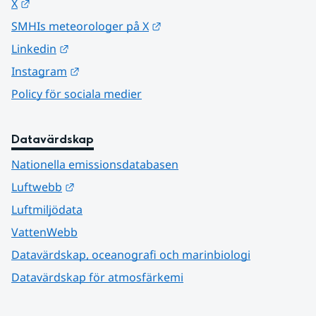
Länk till annan webbplats.
X
Länk till annan webbplats.
SMHIs meteorologer på X
Länk till annan webbplats.
Linkedin
Länk till annan webbplats.
Instagram
Policy för sociala medier
Datavärdskap
Nationella emissionsdatabasen
Länk till annan webbplats.
Luftwebb
Luftmiljödata
VattenWebb
Datavärdskap, oceanografi och marinbiologi
Datavärdskap för atmosfärkemi