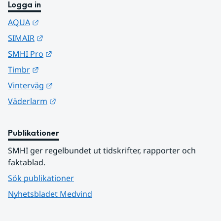
Logga in
Länk till annan webbplats.
AQUA
Länk till annan webbplats.
SIMAIR
Länk till annan webbplats.
SMHI Pro
Länk till annan webbplats.
Timbr
Länk till annan webbplats.
Vinterväg
Länk till annan webbplats.
Väderlarm
Publikationer
SMHI ger regelbundet ut tidskrifter, rapporter och 
faktablad.
Sök publikationer
Nyhetsbladet Medvind