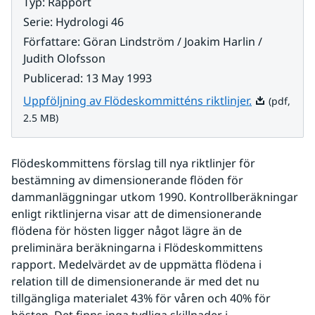
Typ
:
Rapport
Serie
:
Hydrologi 46
Författare
:
Göran Lindström / Joakim Harlin /
Judith Olofsson
Publicerad
:
13 May 1993
Pdf, 2.5 MB.
Uppföljning av Flödeskommitténs riktlinjer.
(pdf,
2.5 MB)
Flödeskommittens förslag till nya riktlinjer för 
bestämning av dimensionerande flöden för 
dammanläggningar utkom 1990. Kontrollberäkningar 
enligt riktlinjerna visar att de dimensionerande 
flödena för hösten ligger något lägre än de 
preliminära beräkningarna i Flödeskommittens 
rapport. Medelvärdet av de uppmätta flödena i 
relation till de dimensionerande är med det nu 
tillgängliga materialet 43% för våren och 40% för 