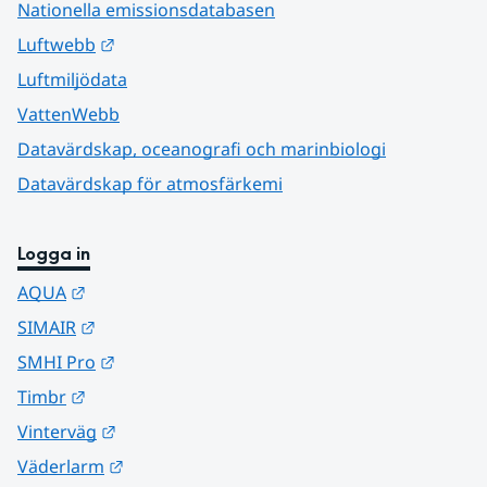
Nationella emissionsdatabasen
Länk till annan webbplats.
Luftwebb
Luftmiljödata
VattenWebb
Datavärdskap, oceanografi och marinbiologi
Datavärdskap för atmosfärkemi
Logga in
Länk till annan webbplats.
AQUA
Länk till annan webbplats.
SIMAIR
Länk till annan webbplats.
SMHI Pro
Länk till annan webbplats.
Timbr
Länk till annan webbplats.
Vinterväg
Länk till annan webbplats.
Väderlarm