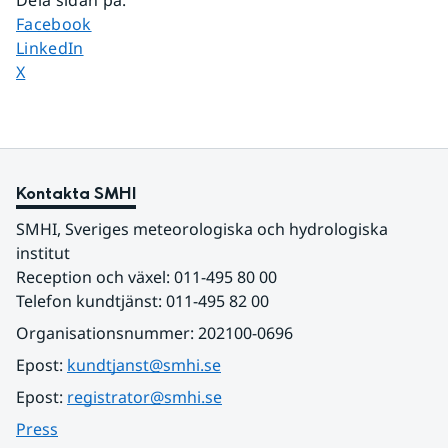
Dela sidan på
:
Dela sidan på
Facebook
Dela sidan på
LinkedIn
Dela sidan på
X
Kontakta SMHI
SMHI, Sveriges meteorologiska och hydrologiska 
institut
Reception och växel: 011-495 80 00
Telefon kundtjänst: 011-495 82 00
Organisationsnummer: 202100-0696
Epost: 
kundtjanst@smhi.se
Epost: 
registrator@smhi.se
Press