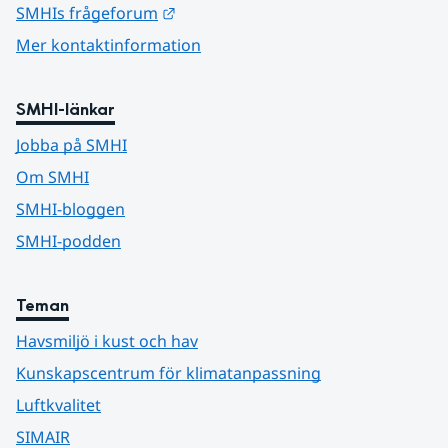
Länk till annan webbplats.
SMHIs frågeforum
Mer kontaktinformation
SMHI-länkar
Jobba på SMHI
Om SMHI
SMHI-bloggen
SMHI-podden
Teman
Havsmiljö i kust och hav
Kunskapscentrum för klimatanpassning
Luftkvalitet
SIMAIR