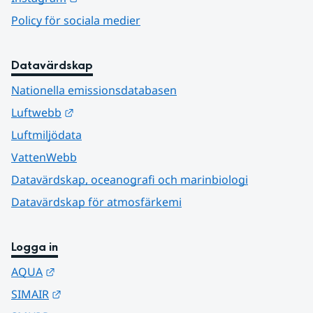
Policy för sociala medier
Datavärdskap
Nationella emissionsdatabasen
Länk till annan webbplats.
Luftwebb
Luftmiljödata
VattenWebb
Datavärdskap, oceanografi och marinbiologi
Datavärdskap för atmosfärkemi
Logga in
Länk till annan webbplats.
AQUA
Länk till annan webbplats.
SIMAIR