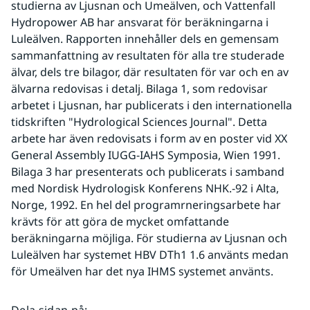
studierna av Ljusnan och Umeälven, och Vattenfall 
Hydropower AB har ansvarat för beräkningarna i 
Luleälven. Rapporten innehåller dels en gemensam 
sammanfattning av resultaten för alla tre studerade 
älvar, dels tre bilagor, där resultaten för var och en av 
älvarna redovisas i detalj. Bilaga 1, som redovisar 
arbetet i Ljusnan, har publicerats i den internationella 
tidskriften "Hydrological Sciences Journal". Detta 
arbete har även redovisats i form av en poster vid XX 
General Assembly IUGG-IAHS Symposia, Wien 1991. 
Bilaga 3 har presenterats och publicerats i samband 
med Nordisk Hydrologisk Konferens NHK.-92 i Alta, 
Norge, 1992. En hel del programrneringsarbete har 
krävts för att göra de mycket omfattande 
beräkningarna möjliga. För studierna av Ljusnan och 
Luleälven har systemet HBV DTh1 1.6 använts medan 
för Umeälven har det nya IHMS systemet använts.