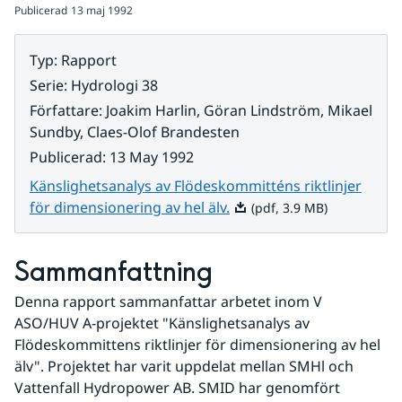
Publicerad
13 maj 1992
Typ
:
Rapport
Serie
:
Hydrologi 38
Författare
:
Joakim Harlin, Göran Lindström, Mikael
Sundby, Claes-Olof Brandesten
Publicerad
:
13 May 1992
Känslighetsanalys av Flödeskommitténs riktlinjer
Pdf, 3.9 MB.
för dimensionering av hel älv.
(pdf, 3.9 MB)
Sammanfattning
Denna rapport sammanfattar arbetet inom V 
ASO/HUV A-projektet "Känslighetsanalys av 
Flödeskommittens riktlinjer för dimensionering av hel 
älv". Projektet har varit uppdelat mellan SMHl och 
Vattenfall Hydropower AB. SMID har genomfört 