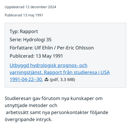
Uppdaterad
12 december 2024
Publicerad
13 maj 1991
Typ
:
Rapport
Serie
:
Hydrologi 35
Författare
:
Ulf Ehlin / Per-Eric Ohlsson
Publicerad
:
13 May 1991
Utbyggd hydrologisk prognos- och
varningstjänst. Rapport från studieresa i USA
Pdf, 3.3 MB.
1991-04-22--30.
(pdf, 3.3 MB)
Studieresan gav förutom nya kunskaper om 
utnyttjade metoder och
 arbetssätt samt nya personkontakter följande 
övergripande intryck.