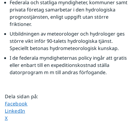
Federala och statliga myndigheter, kommuner samt 
privata företag samarbetar i den hydrologiska 
prognostjänsten, enligt uppgift utan större 
friktioner.
Utbildningen av meteorologer och hydrologer ges 
större vikt inför 90-talets hydrologiska tjänst. 
Speciellt betonas hydrometeorologisk kunskap.
I de federala myndigheternas policy ingår att gratis 
eller enbart till en expeditionskostnad ställa 
datorprogram m m till andras förfogande.
Dela sidan på
:
Dela sidan på
Facebook
Dela sidan på
LinkedIn
Dela sidan på
X