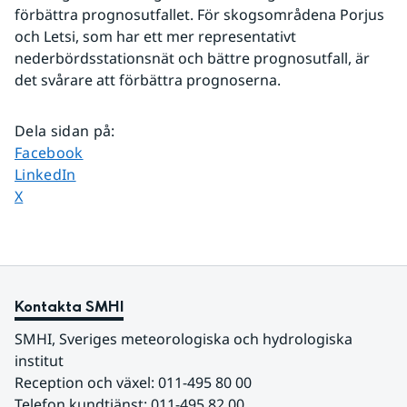
förbättra prognosutfallet. För skogsområdena Porjus 
och Letsi, som har ett mer representativt 
nederbördsstationsnät och bättre prognosutfall, är 
det svårare att förbättra prognoserna.
Dela sidan på
:
Dela sidan på
Facebook
Dela sidan på
LinkedIn
Dela sidan på
X
Kontakta SMHI
SMHI, Sveriges meteorologiska och hydrologiska 
institut
Reception och växel: 011-495 80 00
Telefon kundtjänst: 011-495 82 00