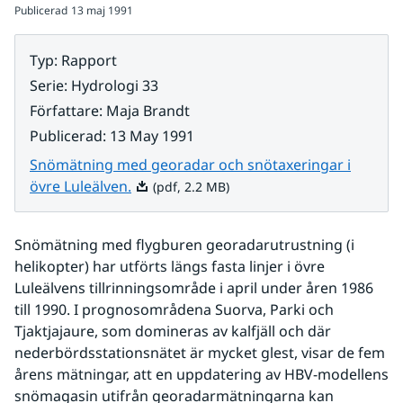
Publicerad
13 maj 1991
Typ
:
Rapport
Serie
:
Hydrologi 33
Författare
:
Maja Brandt
Publicerad
:
13 May 1991
Snömätning med georadar och snötaxeringar i
Pdf, 2.2 MB.
övre Luleälven.
(pdf, 2.2 MB)
Snömätning med flygburen georadarutrustning (i 
helikopter) har utförts längs fasta linjer i övre 
Luleälvens tillrinningsområde i april under åren 1986 
till 1990. I prognosområdena Suorva, Parki och 
Tjaktjajaure, som domineras av kalfjäll och där 
nederbördsstationsnätet är mycket glest, visar de fem 
årens mätningar, att en uppdatering av HBV-modellens 
snömagasin utifrån georadarmätningarna kan 