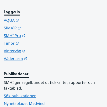
Logga in
Länk till annan webbplats.
AQUA
Länk till annan webbplats.
SIMAIR
Länk till annan webbplats.
SMHI Pro
Länk till annan webbplats.
Timbr
Länk till annan webbplats.
Vinterväg
Länk till annan webbplats.
Väderlarm
Publikationer
SMHI ger regelbundet ut tidskrifter, rapporter och 
faktablad.
Sök publikationer
Nyhetsbladet Medvind