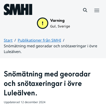
Hoppa till sidans innehåll
Meny
Varning
Gul, Sverige
Start
Publikationer från SMHI
Snömätning med georadar och snötaxeringar i övre
Luleälven.
Huvudinnehåll
Snömätning med georadar 
och snötaxeringar i övre 
Luleälven.
Uppdaterad
12 december 2024