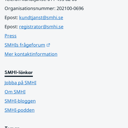
Organisationsnummer: 202100-0696
Epost: 
kundtjanst@smhi.se
Epost: 
registrator@smhi.se
Press
Länk till annan webbplats.
SMHIs frågeforum
Mer kontaktinformation
SMHI-länkar
Jobba på SMHI
Om SMHI
SMHI-bloggen
SMHI-podden