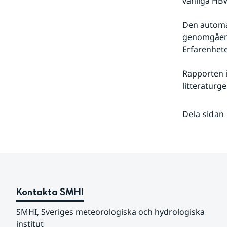
vanliga HB
Den automat
genomgående
Erfarenhet
Rapporten i
litteratur
Dela sidan
Kontakta SMHI
SMHI, Sveriges meteorologiska och hydrologiska 
institut