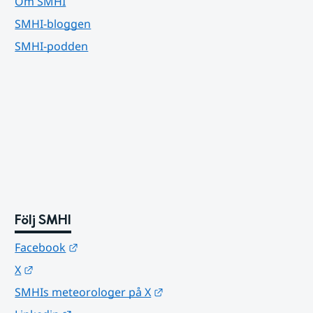
Om SMHI
SMHI-bloggen
SMHI-podden
Följ SMHI
Länk till annan webbplats.
Facebook
Länk till annan webbplats.
X
Länk till annan webbplats.
SMHIs meteorologer på X