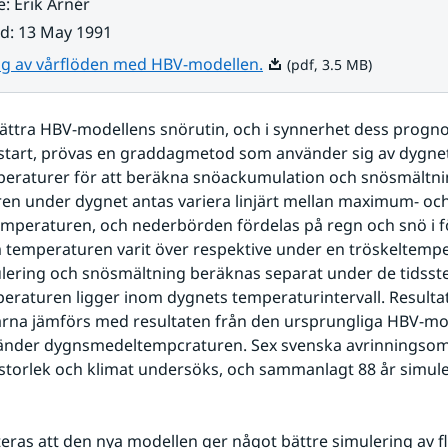
e
:
Erik Arnér
ad
:
13 May 1991
Pdf, 3.5 MB.
ng av vårflöden med HBV-modellen.
(pdf, 3.5 MB)
bättra HBV-modellens snörutin, och i synnerhet dess progno
start, prövas en graddagmetod som använder sig av dygnet
eraturer för att beräkna snöackumulation och snösmältnin
n under dygnet antas variera linjärt mellan maximum- och
eraturen, och nederbörden fördelas på regn och snö i förh
 temperaturen varit över respektive under en tröskeltemper
ering och snösmältning beräknas separat under de tidsste
eraturen ligger inom dygnets temperaturintervall. Resultat
rna jämförs med resultaten från den ursprungliga HBV-mode
änder dygnsmedeltempcraturen. Sex svenska avrinningso
storlek och klimat undersöks, och sammanlagt 88 år simule
eras att den nya modellen ger något bättre simulering av fl