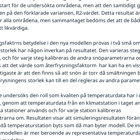
start för de undersökta områdena, men att den samtidigt g
n på den förklarade variansen, R2-värdet. Detta resultat är 
för alla områdena, men sammantaget bedöms det att de båd
tt likvärdiga.
gsfaktrns betydelse i den nya modellen prövas i två små omr
storlek har någon inverkan på resultatet. Den varieras stegv
21, och för varje steg kalibreras de andra snöparametrarna o
 att det värde som återfrysningsfaktorm  har kan ha en viss
tigaste är att den finns så att snön är torr då smältningen b
frysningens storlek kan till en del regleras av andra paramet
e undersöks den roll som kvaliten på temperaturdata har i 
 genom att temperaturdata från en klimatstation i taget an
ka stationer används och för varje station kalibreras          
arna om. Resultaten visar att simuleringsresultaten förän
 då temperaturstation byts som då man byter modell. De ind
 modellen är mer beroende av representativa temperaturda