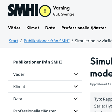
Hoppa till sidans innehåll
Varning
Gul, Sverige
Väder
Klimat
Data
Professionella tjänster
Start
Publikationer från SMHI
Simulering av vårf
Huvudinnehåll
Simu
Publikationer från SMHI
mode
Väder
Uppdaterad
12
Klimat
Undersidor
för
Väder
Data
Typ
:
Rapp
Undersidor
för
Serie
:
Hyd
Klimat
Professionella tjänster