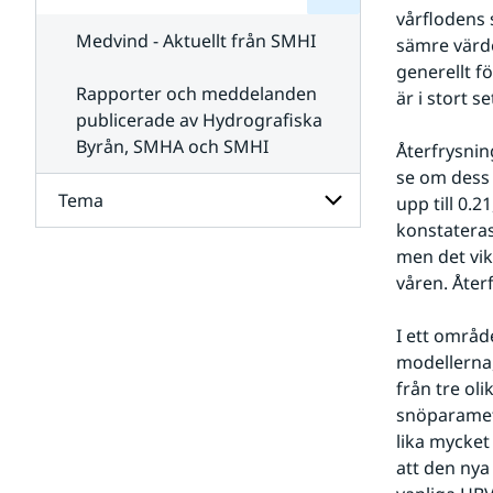
för
SMHI
vårflodens 
Kontakta
Medvind - Aktuellt från SMHI
sämre värde
SMHI
generellt 
Rapporter och meddelanden
är i stort se
publicerade av Hydrografiska
Byrån, SMHA och SMHI
Återfrysnin
se om dess 
Tema
upp till 0.
konstateras
men det vik
Undersidor
för
våren. Åter
Tema
I ett områd
modellerna,
från tre oli
snöparametr
lika mycket
att den nya