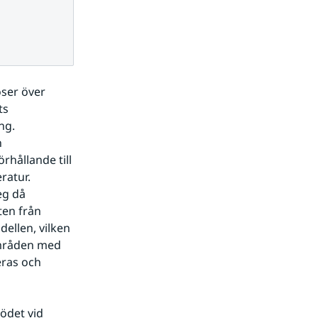
ser över 
s 
g. 
 
ållande till 
atur. 
g då 
en från 
llen, vilken 
mråden med 
ras och 
ödet vid 