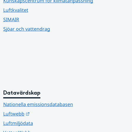
Kunskapscentrum för klimatanpassning
Luftkvalitet
SIMAIR
Sjöar och vattendrag
Datavärdskap
Nationella emissionsdatabasen
Länk till annan webbplats.
Luftwebb
Luftmiljödata