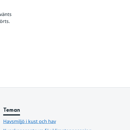
vänts 
rts. 
Teman
Havsmiljö i kust och hav