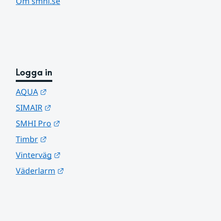
Om smhi.se
Logga in
Länk till annan webbplats.
AQUA
Länk till annan webbplats.
SIMAIR
Länk till annan webbplats.
SMHI Pro
Länk till annan webbplats.
Timbr
Länk till annan webbplats.
Vinterväg
Länk till annan webbplats.
Väderlarm