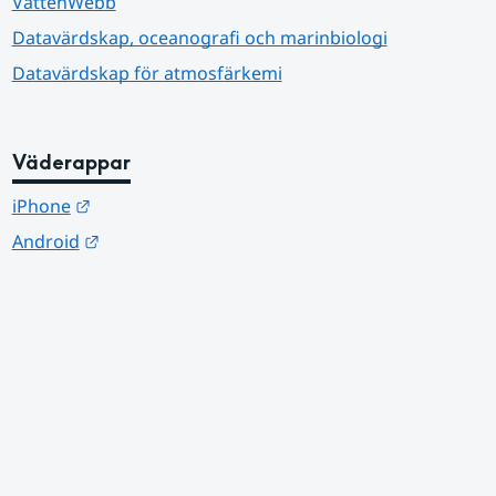
VattenWebb
Datavärdskap, oceanografi och marinbiologi
Datavärdskap för atmosfärkemi
Väderappar
Länk till annan webbplats.
iPhone
Länk till annan webbplats.
Android