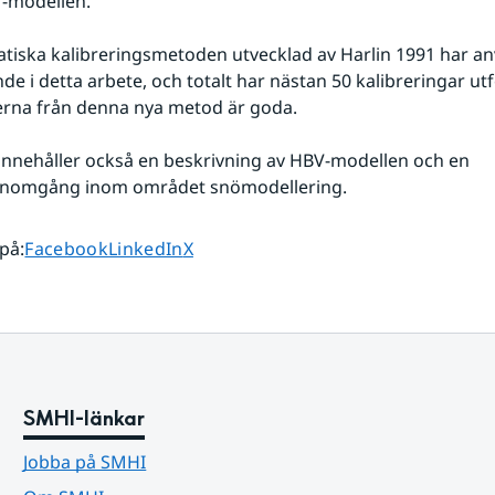
V-modellen.
iska kalibreringsmetoden utvecklad av Harlin 1991 har an
 i detta arbete, och totalt har nästan 50 kalibreringar utfö
erna från denna nya metod är goda.
nnehåller också en beskrivning av HBV-modellen och en 
genomgång inom området snömodellering.
Dela sidan på
Dela sidan på
Dela sidan på
 på
:
Facebook
LinkedIn
X
SMHI-länkar
Jobba på SMHI