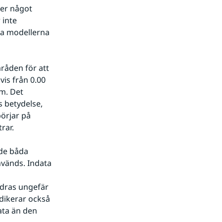
er något 
inte 
a modellerna 
åden för att 
is från 0.00 
m. Det 
 betydelse, 
örjar på 
rar.
de båda 
vänds. Indata 
dras ungefär 
ikerar också 
ta än den 