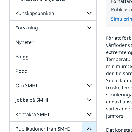
Undersidor
Författar
för
Publicer
Data
Kunskapsbanken
Undersidor
Simuleri
för
Professionella
Forskning
Undersidor
tjänster
för
För att för
Kunskapsbanken
Nyheter
Undersidor
vårflodens 
för
extremtemp
Forskning
Blogg
Temperature
minimumtemp
Podd
den tid som
Snöackumul
Om SMHI
tröskeltemp
SMHI
simuleringa
från
Jobba på SMHI
Undersidor
endast anv
Publikationer
för
för
varierande 
Om
Undersidor
Kontakta SMHI
Undersidor
jämförs.
SMHI
för
Jobba
Publikationer från SMHI
Undersidor
Det konstat
på