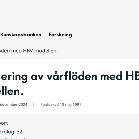
Kunskapsbanken
Forskning
löden med HBV-modellen.
lering av vårflöden med H
llen.
 december 2024
Publicerad
13 maj 1991
❘
ort
rologi 32