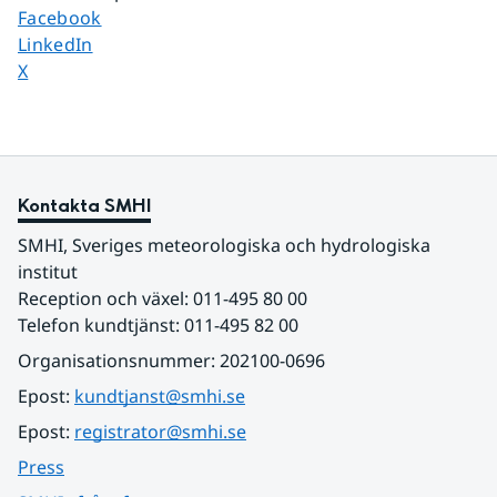
Dela sidan på
Facebook
Dela sidan på
LinkedIn
Dela sidan på
X
Kontakta SMHI
SMHI, Sveriges meteorologiska och hydrologiska 
institut
Reception och växel: 011-495 80 00
Telefon kundtjänst: 011-495 82 00
Organisationsnummer: 202100-0696
Epost: 
kundtjanst@smhi.se
Epost: 
registrator@smhi.se
Press