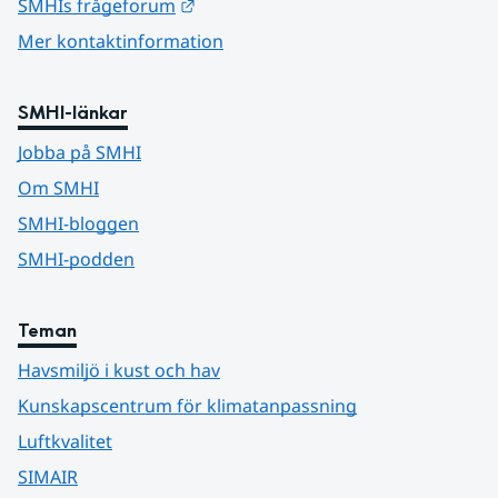
Länk till annan webbplats.
SMHIs frågeforum
Mer kontaktinformation
SMHI-länkar
Jobba på SMHI
Om SMHI
SMHI-bloggen
SMHI-podden
Teman
Havsmiljö i kust och hav
Kunskapscentrum för klimatanpassning
Luftkvalitet
SIMAIR