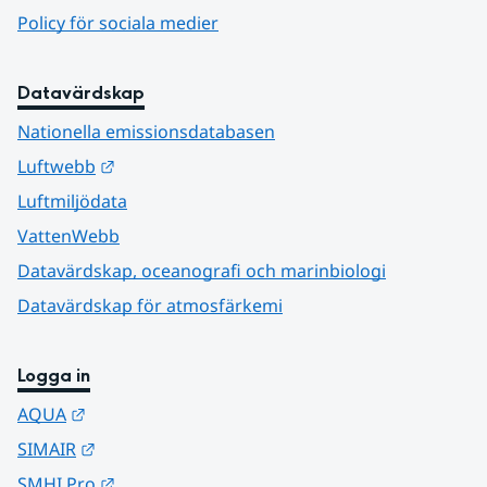
Policy för sociala medier
Datavärdskap
Nationella emissionsdatabasen
Länk till annan webbplats.
Luftwebb
Luftmiljödata
VattenWebb
Datavärdskap, oceanografi och marinbiologi
Datavärdskap för atmosfärkemi
Logga in
Länk till annan webbplats.
AQUA
Länk till annan webbplats.
SIMAIR
Länk till annan webbplats.
SMHI Pro