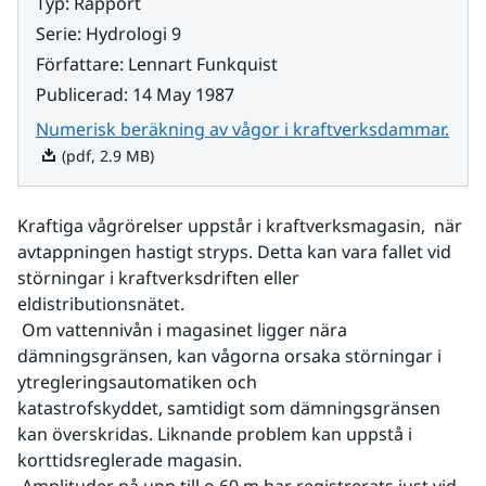
Typ
:
Rapport
Serie
:
Hydrologi 9
Författare
:
Lennart Funkquist
Publicerad
:
14 May 1987
Pdf,
Numerisk beräkning av vågor i kraftverksdammar.
(pdf, 2.9 MB)
Kraftiga vågrörelser uppstår i kraftverksmagasin,  när 
avtappningen hastigt stryps. Detta kan vara fallet vid 
störningar i kraftverksdriften eller 
eldistributionsnätet.
 Om vattennivån i magasinet ligger nära 
dämningsgränsen, kan vågorna orsaka störningar i 
ytregleringsautomatiken och 
katastrofskyddet, samtidigt som dämningsgränsen 
kan överskridas. Liknande problem kan uppstå i 
korttidsreglerade magasin.