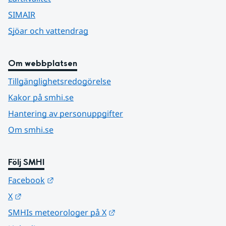
SIMAIR
Sjöar och vattendrag
Om webbplatsen
Tillgänglighetsredogörelse
Kakor på smhi.se
Hantering av personuppgifter
Om smhi.se
Följ SMHI
Länk till annan webbplats.
Facebook
Länk till annan webbplats.
X
Länk till annan webbplats.
SMHIs meteorologer på X