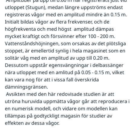
 Amplituder på upp till o.60 m har registrerats just vid 
utloppet (Stugun), medan längre uppströms endast 
registreras vågor med en amplitud mindre än 0.15 m. 
Initialt bildas vågor av flera frekvenser, och de 
högfrekventa och med högst  amplitud dämpas 
mycket kraftigt och försvinner efter 100 - 200 m. 
Vattenståndshöjningen, som orsakas av det plötsliga 
stoppet, är emellertid synlig i hela magasinet som en 
solitär våg med en amplitud av upp till 0.20 m. 
Dessutom uppstår egensvängningar i delbassänger 
nära utloppet med en amlitud på 0.05 - 0.15 m, vilket 
kan vara nog för att i vissa fall överskrida 
dämningsgränsen.
 Avsikten med den här redovisade studien är att 
utröna huruvida uppmätta vågor går att reproducera i 
en numerisk modell, och vidare om modellen kan 
tillämpas på godtyckligt magasin för studier av 
effekten av dessa vågor.