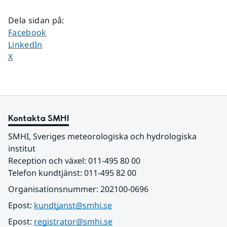
Dela sidan på
:
Dela sidan på
Facebook
Dela sidan på
LinkedIn
Dela sidan på
X
Kontakta SMHI
SMHI, Sveriges meteorologiska och hydrologiska 
institut
Reception och växel: 011-495 80 00
Telefon kundtjänst: 011-495 82 00
Organisationsnummer: 202100-0696
Epost: 
kundtjanst@smhi.se
Epost: 
registrator@smhi.se