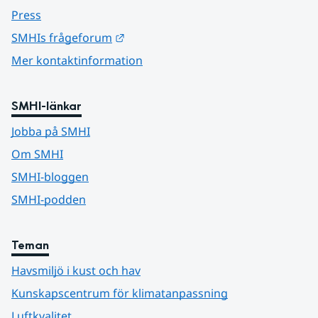
Press
Länk till annan webbplats.
SMHIs frågeforum
Mer kontaktinformation
SMHI-länkar
Jobba på SMHI
Om SMHI
SMHI-bloggen
SMHI-podden
Teman
Havsmiljö i kust och hav
Kunskapscentrum för klimatanpassning
Luftkvalitet