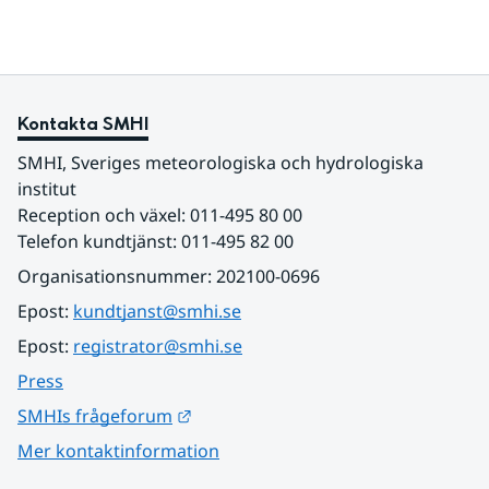
Kontakta SMHI
SMHI, Sveriges meteorologiska och hydrologiska 
institut
Reception och växel: 011-495 80 00
Telefon kundtjänst: 011-495 82 00
Organisationsnummer: 202100-0696
Epost: 
kundtjanst@smhi.se
Epost: 
registrator@smhi.se
Press
Länk till annan webbplats.
SMHIs frågeforum
Mer kontaktinformation