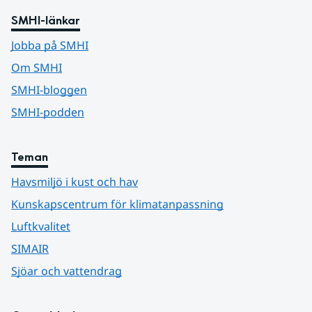
SMHI-länkar
Jobba på SMHI
Om SMHI
SMHI-bloggen
SMHI-podden
Teman
Havsmiljö i kust och hav
Kunskapscentrum för klimatanpassning
Luftkvalitet
SIMAIR
Sjöar och vattendrag