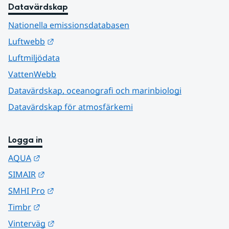
Datavärdskap
Nationella emissionsdatabasen
Länk till annan webbplats.
Luftwebb
Luftmiljödata
VattenWebb
Datavärdskap, oceanografi och marinbiologi
Datavärdskap för atmosfärkemi
Logga in
Länk till annan webbplats.
AQUA
Länk till annan webbplats.
SIMAIR
Länk till annan webbplats.
SMHI Pro
Länk till annan webbplats.
Timbr
Länk till annan webbplats.
Vinterväg