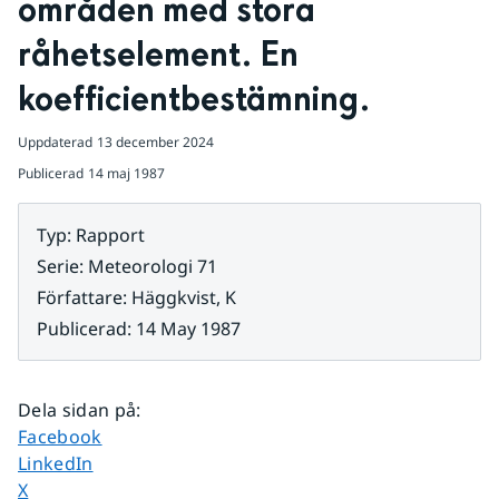
områden med stora 
råhetselement. En 
koefficientbestämning.
Uppdaterad
13 december 2024
Publicerad
14 maj 1987
Typ
:
Rapport
Serie
:
Meteorologi 71
Författare
:
Häggkvist, K
Publicerad
:
14 May 1987
Dela sidan på
:
Dela sidan på
Facebook
Dela sidan på
LinkedIn
Dela sidan på
X