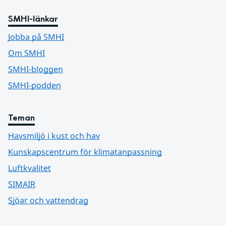
SMHI-länkar
Jobba på SMHI
Om SMHI
SMHI-bloggen
SMHI-podden
Teman
Havsmiljö i kust och hav
Kunskapscentrum för klimatanpassning
Luftkvalitet
SIMAIR
Sjöar och vattendrag