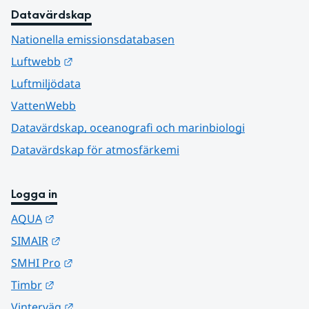
Datavärdskap
Nationella emissionsdatabasen
Länk till annan webbplats.
Luftwebb
Luftmiljödata
VattenWebb
Datavärdskap, oceanografi och marinbiologi
Datavärdskap för atmosfärkemi
Logga in
Länk till annan webbplats.
AQUA
Länk till annan webbplats.
SIMAIR
Länk till annan webbplats.
SMHI Pro
Länk till annan webbplats.
Timbr
Länk till annan webbplats.
Vinterväg