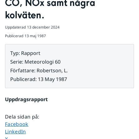
CO, NOx samt några 
kolväten.
Uppdaterad
13 december 2024
Publicerad
13 maj 1987
Typ
:
Rapport
Serie
:
Meteorologi 60
Författare
:
Robertson, L.
Publicerad
:
13 May 1987
Uppdragsrapport
Dela sidan på
:
Dela sidan på
Facebook
Dela sidan på
LinkedIn
Dela sidan på