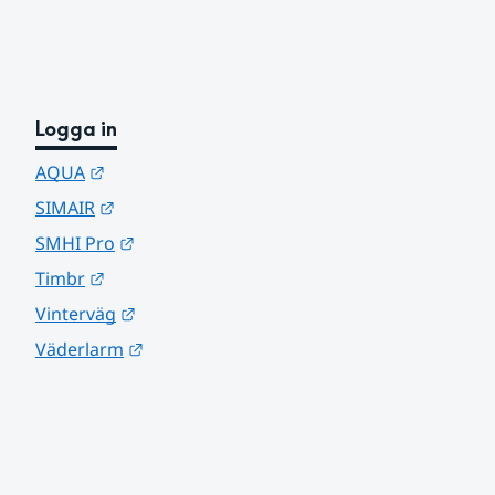
Logga in
Länk till annan webbplats.
AQUA
Länk till annan webbplats.
SIMAIR
Länk till annan webbplats.
SMHI Pro
Länk till annan webbplats.
Timbr
Länk till annan webbplats.
Vinterväg
Länk till annan webbplats.
Väderlarm