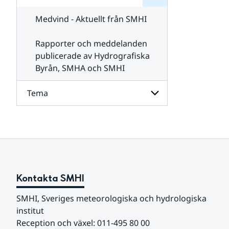
för
SMHI
Kontakta
Medvind - Aktuellt från SMHI
SMHI
Rapporter och meddelanden
publicerade av Hydrografiska
Byrån, SMHA och SMHI
Tema
Undersidor
för
Tema
Kontakta SMHI
SMHI, Sveriges meteorologiska och hydrologiska 
institut
Reception och växel: 011-495 80 00