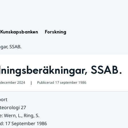
Kunskapsbanken
Forskning
gar, SSAB.
dningsberäkningar, SSAB.
 december 2024
Publicerad
17 september 1986
❘
ort
eorologi 27
e
:
Wern, L., Ring, S.
ad
:
17 September 1986