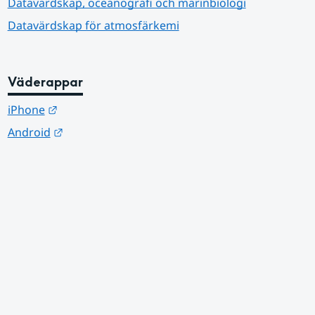
Datavärdskap, oceanografi och marinbiologi
Datavärdskap för atmosfärkemi
Väderappar
Länk till annan webbplats.
iPhone
Länk till annan webbplats.
Android