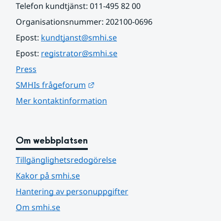
Telefon kundtjänst: 011-495 82 00
Organisationsnummer: 202100-0696
Epost: 
kundtjanst@smhi.se
Epost: 
registrator@smhi.se
Press
Länk till annan webbplats.
SMHIs frågeforum
Mer kontaktinformation
Om webbplatsen
Tillgänglighetsredogörelse
Kakor på smhi.se
Hantering av personuppgifter
Om smhi.se