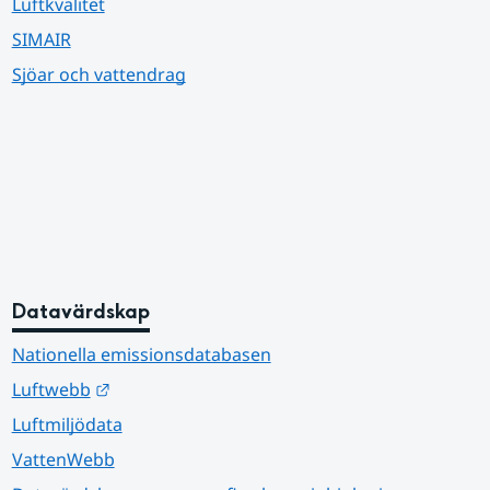
Luftkvalitet
SIMAIR
Sjöar och vattendrag
Datavärdskap
Nationella emissionsdatabasen
Länk till annan webbplats.
Luftwebb
Luftmiljödata
VattenWebb