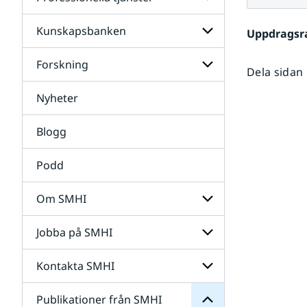
Undersidor
för
Data
Kunskapsbanken
Undersidor
Uppdragsr
för
Professionella
Forskning
Undersidor
tjänster
Dela sidan
för
Kunskapsbanken
Nyheter
Undersidor
för
Forskning
Blogg
Podd
Om SMHI
SMHI
från
Jobba på SMHI
Undersidor
Publikationer
för
för
Om
Undersidor
Kontakta SMHI
Undersidor
SMHI
för
Jobba
Publikationer från SMHI
Undersidor
på