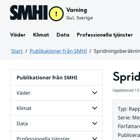
Hoppa till sidans innehåll
Varning
Gul, Sverige
Väder
Klimat
Data
Professionella tjänster
Start
Publikationer från SMHI
Spridningsberäknin
Huvudinnehåll
Spri
Publikationer från SMHI
Uppdaterad
13
Väder
Klimat
Typ
:
Rapp
Undersidor
för
Serie
:
Met
Väder
Data
Undersidor
Författar
för
Publicer
Klimat
Professionella tjänster