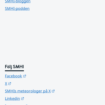
SMHI-bloggen
SMHI-podden
Följ SMHI
Länk till annan webbplats.
Facebook
Länk till annan webbplats.
X
Länk till annan webbplats.
SMHIs meteorologer på X
Länk till annan webbplats.
Linkedin