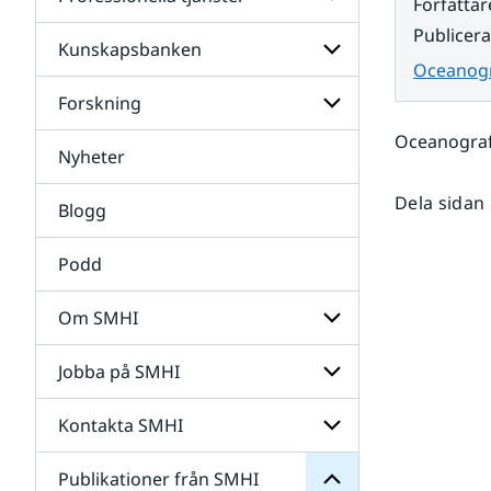
Undersidor
Författar
för
Publicer
Data
Kunskapsbanken
Undersidor
Oceanogra
för
Professionella
Forskning
Undersidor
tjänster
för
Oceanografi
Kunskapsbanken
Nyheter
Undersidor
för
Forskning
Dela sidan
Blogg
Podd
Om SMHI
SMHI
från
Jobba på SMHI
Undersidor
Publikationer
för
för
Om
Undersidor
Kontakta SMHI
Undersidor
SMHI
för
Jobba
Publikationer från SMHI
Undersidor
på