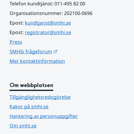
Telefon kundtjänst: 011-495 82 00
Organisationsnummer: 202100-0696
Epost: 
kundtjanst@smhi.se
Epost: 
registrator@smhi.se
Press
Länk till annan webbplats.
SMHIs frågeforum
Mer kontaktinformation
Om webbplatsen
Tillgänglighetsredogörelse
Kakor på smhi.se
Hantering av personuppgifter
Om smhi.se