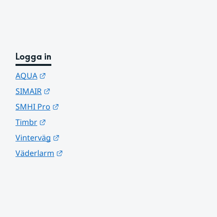
Logga in
Länk till annan webbplats.
AQUA
Länk till annan webbplats.
SIMAIR
Länk till annan webbplats.
SMHI Pro
Länk till annan webbplats.
Timbr
Länk till annan webbplats.
Vinterväg
Länk till annan webbplats.
Väderlarm