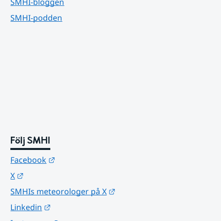
SMHI-bloggen
SMHI-podden
Följ SMHI
Länk till annan webbplats.
Facebook
Länk till annan webbplats.
X
Länk till annan webbplats.
SMHIs meteorologer på X
Länk till annan webbplats.
Linkedin