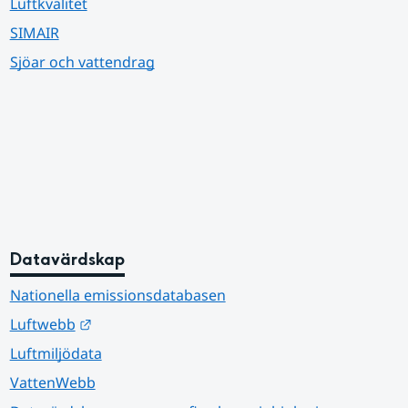
Luftkvalitet
SIMAIR
Sjöar och vattendrag
Datavärdskap
Nationella emissionsdatabasen
Länk till annan webbplats.
Luftwebb
Luftmiljödata
VattenWebb