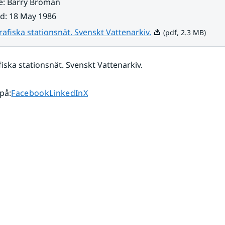
e
:
Barry Broman
ad
:
18 May 1986
Pdf, 2.3 MB.
fiska stationsnät. Svenskt Vattenarkiv.
(pdf, 2.3 MB)
ska stationsnät. Svenskt Vattenarkiv.
Dela sidan på
Dela sidan på
Dela sidan på
 på
:
Facebook
LinkedIn
X