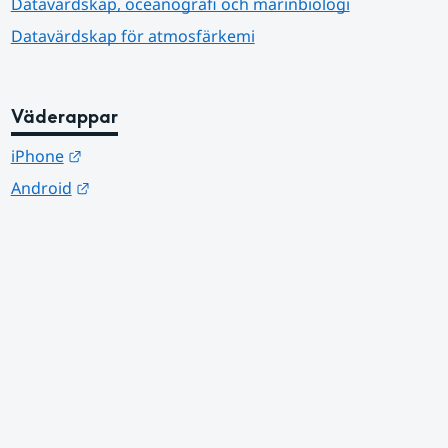
Datavärdskap, oceanografi och marinbiologi
Datavärdskap för atmosfärkemi
Väderappar
Länk till annan webbplats.
iPhone
Länk till annan webbplats.
Android