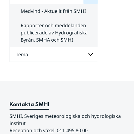
för
SMHI
Kontakta
Medvind - Aktuellt från SMHI
SMHI
Rapporter och meddelanden
publicerade av Hydrografiska
Byrån, SMHA och SMHI
Tema
Undersidor
för
Tema
Kontakta SMHI
SMHI, Sveriges meteorologiska och hydrologiska 
institut
Reception och växel: 011-495 80 00