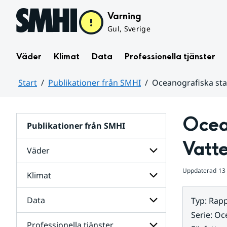
Hoppa till sidans innehåll
Varning
Gul, Sverige
Väder
Klimat
Data
Professionella tjänster
Start
Publikationer från SMHI
Oceanografiska stat
Huvudinnehåll
Ocean
Publikationer från SMHI
Vatte
Väder
Uppdaterad
13
Klimat
Undersidor
för
Väder
Data
Typ
:
Rapp
Undersidor
för
Serie
:
Oce
Klimat
Professionella tjänster