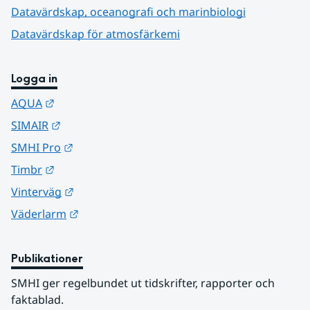
Datavärdskap, oceanografi och marinbiologi
Datavärdskap för atmosfärkemi
Logga in
Länk till annan webbplats.
AQUA
Länk till annan webbplats.
SIMAIR
Länk till annan webbplats.
SMHI Pro
Länk till annan webbplats.
Timbr
Länk till annan webbplats.
Vinterväg
Länk till annan webbplats.
Väderlarm
Publikationer
SMHI ger regelbundet ut tidskrifter, rapporter och 
faktablad.