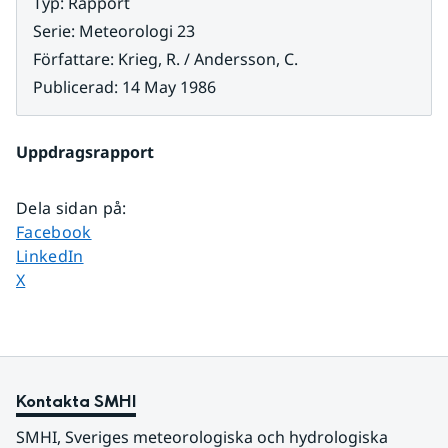
Typ
:
Rapport
Serie
:
Meteorologi 23
Författare
:
Krieg, R. / Andersson, C.
Publicerad
:
14 May 1986
Uppdragsrapport
Dela sidan på
:
Dela sidan på
Facebook
Dela sidan på
LinkedIn
Dela sidan på
X
Kontakta SMHI
SMHI, Sveriges meteorologiska och hydrologiska 