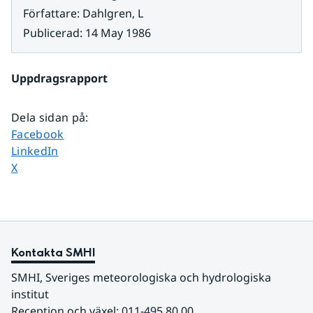
Författare
:
Dahlgren, L
Publicerad
:
14 May 1986
Uppdragsrapport
Dela sidan på
:
Dela sidan på
Facebook
Dela sidan på
LinkedIn
Dela sidan på
X
Kontakta SMHI
SMHI, Sveriges meteorologiska och hydrologiska 
institut
Reception och växel: 011-495 80 00