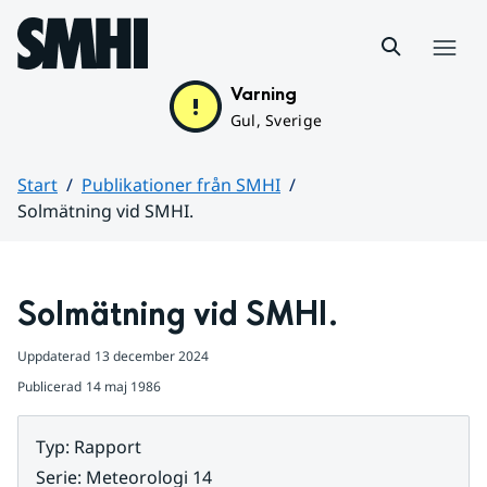
Hoppa till sidans innehåll
Meny
Varning
Gul, Sverige
Start
Publikationer från SMHI
Solmätning vid SMHI.
Huvudinnehåll
Solmätning vid SMHI.
Uppdaterad
13 december 2024
Publicerad
14 maj 1986
Typ
:
Rapport
Serie
:
Meteorologi 14