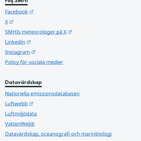
Följ SMHI
Länk till annan webbplats.
Facebook
Länk till annan webbplats.
X
Länk till annan webbplats.
SMHIs meteorologer på X
Länk till annan webbplats.
Linkedin
Länk till annan webbplats.
Instagram
Policy för sociala medier
Datavärdskap
Nationella emissionsdatabasen
Länk till annan webbplats.
Luftwebb
Luftmiljödata
VattenWebb
Datavärdskap, oceanografi och marinbiologi