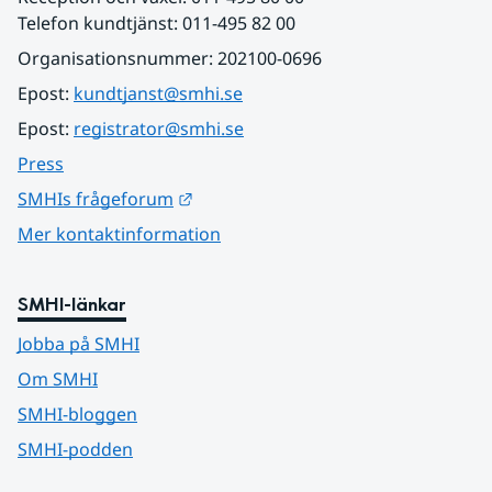
Telefon kundtjänst: 011-495 82 00
Organisationsnummer: 202100-0696
Epost: 
kundtjanst@smhi.se
Epost: 
registrator@smhi.se
Press
Länk till annan webbplats.
SMHIs frågeforum
Mer kontaktinformation
SMHI-länkar
Jobba på SMHI
Om SMHI
SMHI-bloggen
SMHI-podden