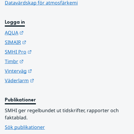
Datavärdskap för atmosfärkemi
Logga in
Länk till annan webbplats.
AQUA
Länk till annan webbplats.
SIMAIR
Länk till annan webbplats.
SMHI Pro
Länk till annan webbplats.
Timbr
Länk till annan webbplats.
Vinterväg
Länk till annan webbplats.
Väderlarm
Publikationer
SMHI ger regelbundet ut tidskrifter, rapporter och 
faktablad.
Sök publikationer