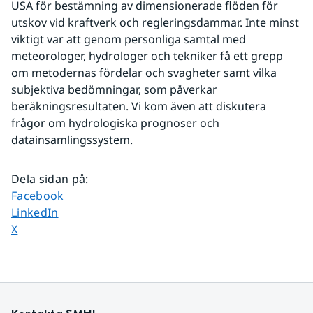
USA för bestämning av dimensionerade flöden för 
utskov vid kraftverk och regleringsdammar. Inte minst 
viktigt var att genom personliga samtal med 
meteorologer, hydrologer och tekniker få ett grepp 
om metodernas fördelar och svagheter samt vilka 
subjektiva bedömningar, som påverkar 
beräkningsresultaten. Vi kom även att diskutera 
frågor om hydrologiska prognoser och 
datainsamlingssystem. 
Dela sidan på
:
Dela sidan på
Facebook
Dela sidan på
LinkedIn
Dela sidan på
X