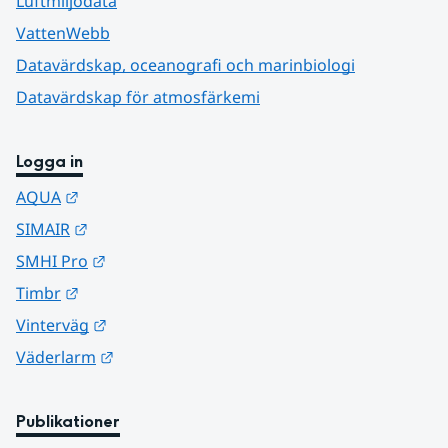
Luftmiljödata
VattenWebb
Datavärdskap, oceanografi och marinbiologi
Datavärdskap för atmosfärkemi
Logga in
Länk till annan webbplats.
AQUA
Länk till annan webbplats.
SIMAIR
Länk till annan webbplats.
SMHI Pro
Länk till annan webbplats.
Timbr
Länk till annan webbplats.
Vinterväg
Länk till annan webbplats.
Väderlarm
Publikationer