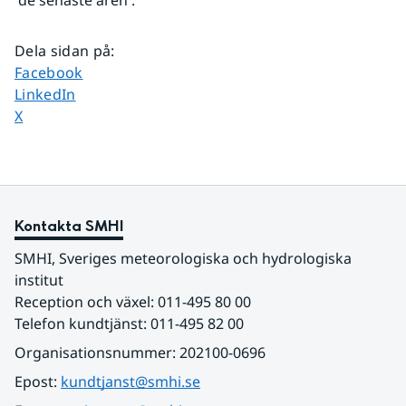
 de senaste åren .
Dela sidan på
:
Dela sidan på
Facebook
Dela sidan på
LinkedIn
Dela sidan på
X
Kontakta SMHI
SMHI, Sveriges meteorologiska och hydrologiska 
institut
Reception och växel: 011-495 80 00
Telefon kundtjänst: 011-495 82 00
Organisationsnummer: 202100-0696
Epost: 
kundtjanst@smhi.se