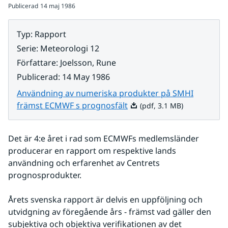
Publicerad
14 maj 1986
Typ
:
Rapport
Serie
:
Meteorologi 12
Författare
:
Joelsson, Rune
Publicerad
:
14 May 1986
Användning av numeriska produkter på SMHI
Pdf, 3.1 MB.
främst ECMWF s prognosfält
(pdf, 3.1 MB)
Det är 4:e året i rad som ECMWFs medlemsländer 
producerar en rapport om respektive lands 
användning och erfarenhet av Centrets 
prognosprodukter.
Årets svenska rapport är delvis en uppföljning och 
utvidgning av föregående års - främst vad gäller den 
subjektiva och objektiva verifikationen av det 