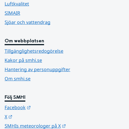
Luftkvalitet
SIMAIR
Sjöar och vattendrag
Om webbplatsen
Tillgänglighetsredogörelse
Kakor på smhi.se
Hantering av personuppgifter
Om smhi.se
Följ SMHI
Länk till annan webbplats.
Facebook
Länk till annan webbplats.
X
Länk till annan webbplats.
SMHIs meteorologer på X