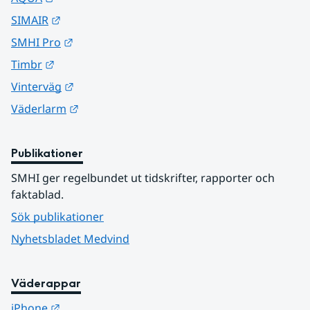
Länk till annan webbplats.
SIMAIR
Länk till annan webbplats.
SMHI Pro
Länk till annan webbplats.
Timbr
Länk till annan webbplats.
Vinterväg
Länk till annan webbplats.
Väderlarm
Publikationer
SMHI ger regelbundet ut tidskrifter, rapporter och 
faktablad.
Sök publikationer
Nyhetsbladet Medvind
Väderappar
Länk till annan webbplats.
iPhone