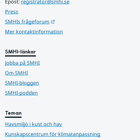
Epost: 
registrator@smhi.se
Press
Länk till annan webbplats.
SMHIs frågeforum
Mer kontaktinformation
SMHI-länkar
Jobba på SMHI
Om SMHI
SMHI-bloggen
SMHI-podden
Teman
Havsmiljö i kust och hav
Kunskapscentrum för klimatanpassning