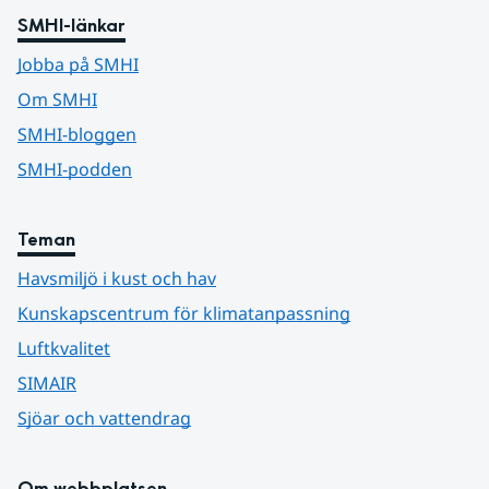
SMHI-länkar
Jobba på SMHI
Om SMHI
SMHI-bloggen
SMHI-podden
Teman
Havsmiljö i kust och hav
Kunskapscentrum för klimatanpassning
Luftkvalitet
SIMAIR
Sjöar och vattendrag
Om webbplatsen