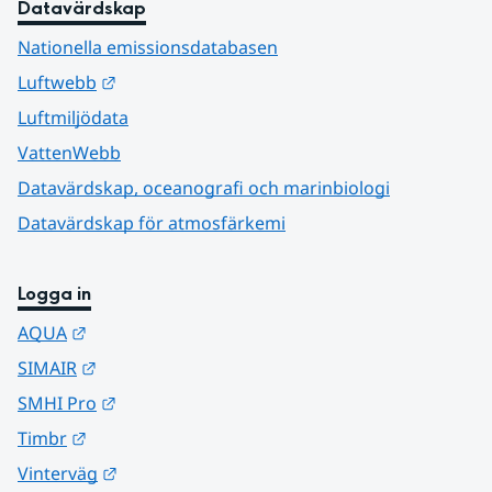
Datavärdskap
Nationella emissionsdatabasen
Länk till annan webbplats.
Luftwebb
Luftmiljödata
VattenWebb
Datavärdskap, oceanografi och marinbiologi
Datavärdskap för atmosfärkemi
Logga in
Länk till annan webbplats.
AQUA
Länk till annan webbplats.
SIMAIR
Länk till annan webbplats.
SMHI Pro
Länk till annan webbplats.
Timbr
Länk till annan webbplats.
Vinterväg