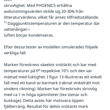
skrovlighet. Med PHOENICS erhållna 
avdunstningsvärden skilde sig 20-30% från 
litteraturvärdena, vilket får anses tillfredsställande.
*)
 Daggpunktstemperaturen är den temperatur där 
vattenångan i
luften börjar kondenseras.
Efter dessa tester av modellen simulerades följade 
verkliga fall:
Marken föreskrevs växelvis snötäckt och bar med 
o 
temperaturer på 0
respektive 10°c och den var 
mättad med fuktighet. I figur 13 illustreras ett enkelt 
fall med ett band av barmark (räknat vinkelrätt mot 
vindens riktning). Marken har föreskrivits skrovlig 
med ca 1 m höga ojämnheter (tex stenar och 
buskage). Detta avses här motsvara öppen 
fjällterräng. Resultat för delvis snötäckt mark 