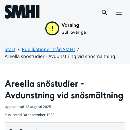
Hoppa till sidans innehåll
Meny
Varning
Gul, Sverige
Start
Publikationer från SMHI
Areella snöstudier - Avdunstning vid snösmältning
Huvudinnehåll
Areella snöstudier - 
Avdunstning vid snösmältning
Uppdaterad
12 augusti 2025
Publicerad
30 september 1985