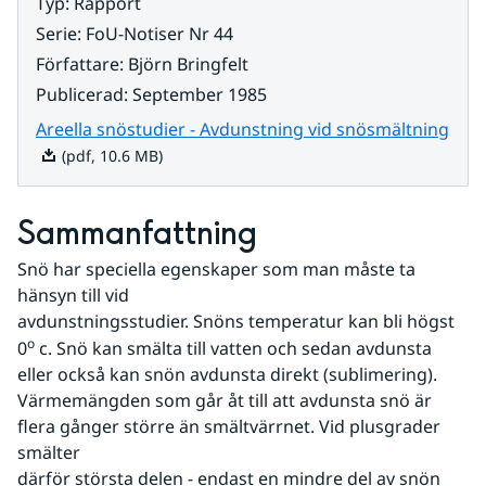
Typ
:
Rapport
Serie
:
FoU-Notiser Nr 44
Författare
:
Björn Bringfelt
Publicerad
:
September 1985
Pdf,
Areella snöstudier - Avdunstning vid snösmältning
(pdf, 10.6 MB)
Sammanfattning
Snö har speciella egenskaper som man måste ta 
hänsyn till vid
avdunstningsstudier. Snöns temperatur kan bli högst 
o
0
 c. Snö kan smälta till vatten och sedan avdunsta 
eller också kan snön avdunsta direkt (sublimering). 
Värmemängden som går åt till att avdunsta snö är 
flera gånger större än smältvärrnet. Vid plusgrader 
smälter
därför största delen - endast en mindre del av snön 