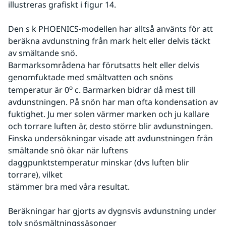
illustreras grafiskt i figur 14.
Den s k PHOENICS-modellen har alltså använts för att 
beräkna avdunstning från mark helt eller delvis täckt 
av smältande snö.
Barmarksområdena har förutsatts helt eller delvis 
genomfuktade med smältvatten och snöns 
o
temperatur är 0
 c. Barmarken bidrar då mest till 
avdunstningen. På snön har man ofta kondensation av 
fuktighet. Ju mer solen värmer marken och ju kallare 
och torrare luften är, desto större blir avdunstningen. 
Finska undersökningar visade att avdunstningen från 
smältande snö ökar när luftens 
daggpunktstemperatur minskar (dvs luften blir 
torrare), vilket
stämmer bra med våra resultat.
Beräkningar har gjorts av dygnsvis avdunstning under 
tolv snösmältningssäsonger