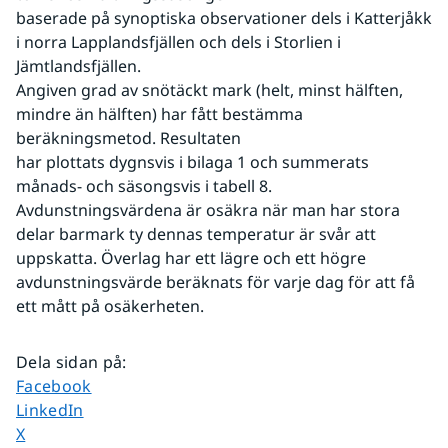
baserade på synoptiska observationer dels i Katterjåkk 
i norra Lapplandsfjällen och dels i Storlien i 
Jämtlandsfjällen.
Angiven grad av snötäckt mark (helt, minst hälften, 
mindre än hälften) har fått bestämma 
beräkningsmetod. Resultaten
har plottats dygnsvis i bilaga 1 och summerats 
månads- och säsongsvis i tabell 8. 
Avdunstningsvärdena är osäkra när man har stora 
delar barmark ty dennas temperatur är svår att 
uppskatta. Överlag har ett lägre och ett högre 
avdunstningsvärde beräknats för varje dag för att få 
ett mått på osäkerheten.
Dela sidan på
:
Dela sidan på
Facebook
Dela sidan på
LinkedIn
Dela sidan på
X