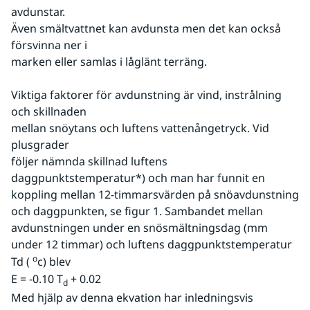
avdunstar.
Även smältvattnet kan avdunsta men det kan också 
försvinna ner i
marken eller samlas i låglänt terräng.
Viktiga faktorer för avdunstning är vind, instrålning 
och skillnaden
mellan snöytans och luftens vattenångetryck. Vid 
plusgrader
följer nämnda skillnad luftens 
daggpunktstemperatur*) och man har funnit en 
koppling mellan 12-timmarsvärden på snöavdunstning 
och daggpunkten, se figur 1. Sambandet mellan 
avdunstningen under en snösmältningsdag (mm 
under 12 timmar) och luftens daggpunktstemperatur
o
Td ( 
c) blev
E = -0.10 T
 + 0.02
d
Med hjälp av denna ekvation har inledningsvis 