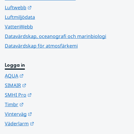
Länk till annan webbplats.
Luftwebb
Luftmiljödata
VattenWebb
Datavärdskap, oceanografi och marinbiologi
Datavärdskap för atmosfärkemi
Logga in
Länk till annan webbplats.
AQUA
Länk till annan webbplats.
SIMAIR
Länk till annan webbplats.
SMHI Pro
Länk till annan webbplats.
Timbr
Länk till annan webbplats.
Vinterväg
Länk till annan webbplats.
Väderlarm