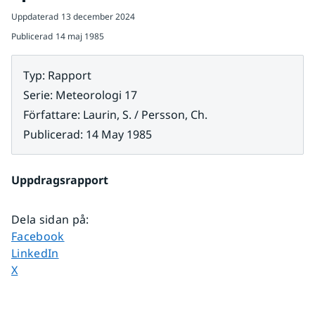
Uppdaterad
13 december 2024
Publicerad
14 maj 1985
Typ
:
Rapport
Serie
:
Meteorologi 17
Författare
:
Laurin, S. / Persson, Ch.
Publicerad
:
14 May 1985
Uppdragsrapport
Dela sidan på
:
Dela sidan på
Facebook
Dela sidan på
LinkedIn
Dela sidan på
X