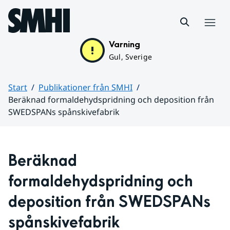
Hoppa till sidans innehåll
Meny
Varning
Gul, Sverige
Start
Publikationer från SMHI
Beräknad formaldehydspridning och deposition från
SWEDSPANs spånskivefabrik
Huvudinnehåll
Beräknad 
formaldehydspridning och 
deposition från SWEDSPANs 
spånskivefabrik