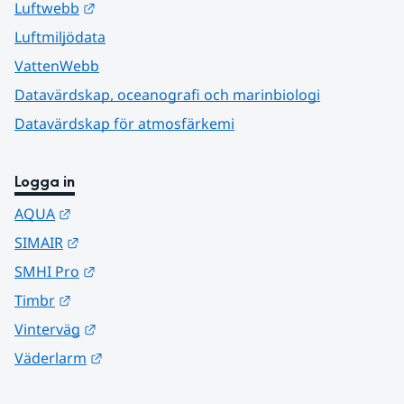
Länk till annan webbplats.
Luftwebb
Luftmiljödata
VattenWebb
Datavärdskap, oceanografi och marinbiologi
Datavärdskap för atmosfärkemi
Logga in
Länk till annan webbplats.
AQUA
Länk till annan webbplats.
SIMAIR
Länk till annan webbplats.
SMHI Pro
Länk till annan webbplats.
Timbr
Länk till annan webbplats.
Vinterväg
Länk till annan webbplats.
Väderlarm