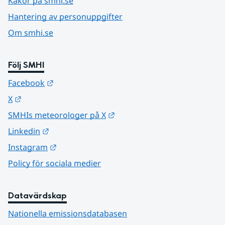
Kakor på smhi.se
Hantering av personuppgifter
Om smhi.se
Följ SMHI
Länk till annan webbplats.
Facebook
Länk till annan webbplats.
X
Länk till annan webbplats.
SMHIs meteorologer på X
Länk till annan webbplats.
Linkedin
Länk till annan webbplats.
Instagram
Policy för sociala medier
Datavärdskap
Nationella emissionsdatabasen