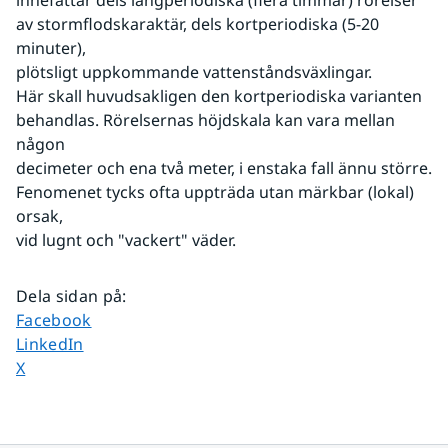
innefattar dels långperiodiska (flera timmar) rörelser
av stormflodskaraktär, dels kortperiodiska (5-20 
minuter),
plötsligt uppkommande vattenståndsväxlingar.
Här skall huvudsakligen den kortperiodiska varianten
behandlas. Rörelsernas höjdskala kan vara mellan 
någon
decimeter och ena två meter, i enstaka fall ännu större.
Fenomenet tycks ofta uppträda utan märkbar (lokal) 
orsak,
vid lugnt och "vackert" väder.
Dela sidan på
:
Dela sidan på
Facebook
Dela sidan på
LinkedIn
Dela sidan på
X