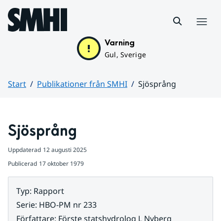
Hoppa till sidans innehåll
Meny
Varning
Gul, Sverige
Start
Publikationer från SMHI
Sjösprång
Huvudinnehåll
Sjösprång
Uppdaterad
12 augusti 2025
Publicerad
17 oktober 1979
Typ
:
Rapport
Serie
:
HBO-PM nr 233
Författare
:
Förste statshydrolog L Nyberg