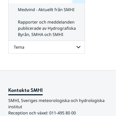
för
SMHI
Kontakta
Medvind - Aktuellt från SMHI
SMHI
Rapporter och meddelanden
publicerade av Hydrografiska
Byrån, SMHA och SMHI
Tema
Undersidor
för
Tema
Kontakta SMHI
SMHI, Sveriges meteorologiska och hydrologiska 
institut
Reception och växel: 011-495 80 00