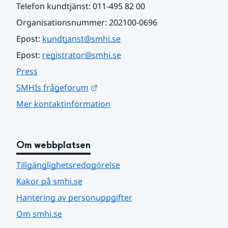
Telefon kundtjänst: 011-495 82 00
Organisationsnummer: 202100-0696
Epost: 
kundtjanst@smhi.se
Epost: 
registrator@smhi.se
Press
Länk till annan webbplats.
SMHIs frågeforum
Mer kontaktinformation
Om webbplatsen
Tillgänglighetsredogörelse
Kakor på smhi.se
Hantering av personuppgifter
Om smhi.se