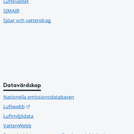
Luftkvalitet
SIMAIR
Sjöar och vattendrag
Datavärdskap
Nationella emissionsdatabasen
Länk till annan webbplats.
Luftwebb
Luftmiljödata
VattenWebb