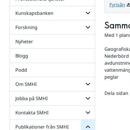
Undersidor
Pd
Fyrisån
för
Data
Kunskapsbanken
Undersidor
för
Samma
Professionella
Forskning
Undersidor
tjänster
för
Med 1 plans
Kunskapsbanken
Nyheter
Undersidor
för
Geografiska 
Forskning
Blogg
Nederbörd 
avdunstning,
Podd
vattenmängd
peglar
Om SMHI
SMHI
Dela sidan
från
Jobba på SMHI
Undersidor
Publikationer
för
för
Om
Undersidor
Kontakta SMHI
Undersidor
SMHI
för
Jobba
Publikationer från SMHI
Undersidor
på