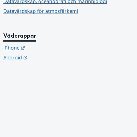
Datavärdskap, oceanografi och marinbiologi
Datavärdskap för atmosfärkemi
Väderappar
Länk till annan webbplats.
iPhone
Länk till annan webbplats.
Android