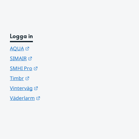
Logga in
Länk till annan webbplats.
AQUA
Länk till annan webbplats.
SIMAIR
Länk till annan webbplats.
SMHI Pro
Länk till annan webbplats.
Timbr
Länk till annan webbplats.
Vinterväg
Länk till annan webbplats.
Väderlarm