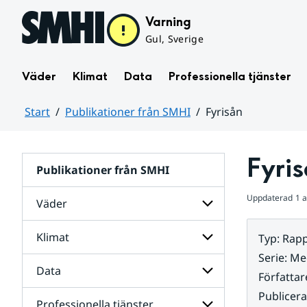
Hoppa till sidans innehåll
Varning
Gul, Sverige
Väder
Klimat
Data
Professionella tjänster
Start
Publikationer från SMHI
Fyrisån
Huvudinnehåll
Fyri
Publikationer från SMHI
Uppdaterad
1 
Väder
Klimat
Typ
:
Rapp
Undersidor
för
Serie
:
Me
Väder
Data
Undersidor
Författar
för
Publicer
Klimat
Professionella tjänster