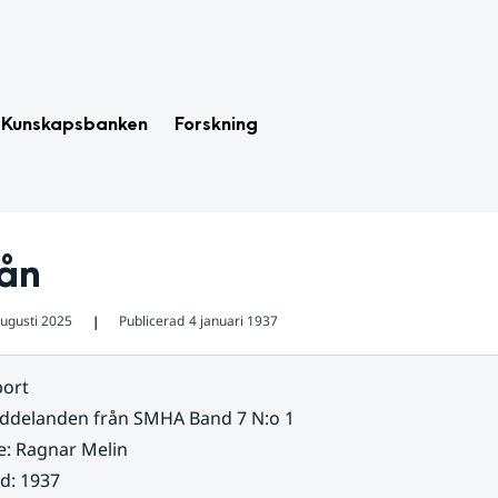
Kunskapsbanken
Forskning
sån
augusti 2025
Publicerad
4 januari 1937
❘
ort
ddelanden från SMHA Band 7 N:o 1
e
:
Ragnar Melin
ad
:
1937