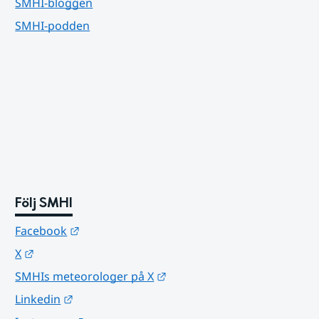
SMHI-bloggen
SMHI-podden
Följ SMHI
Länk till annan webbplats.
Facebook
Länk till annan webbplats.
X
Länk till annan webbplats.
SMHIs meteorologer på X
Länk till annan webbplats.
Linkedin