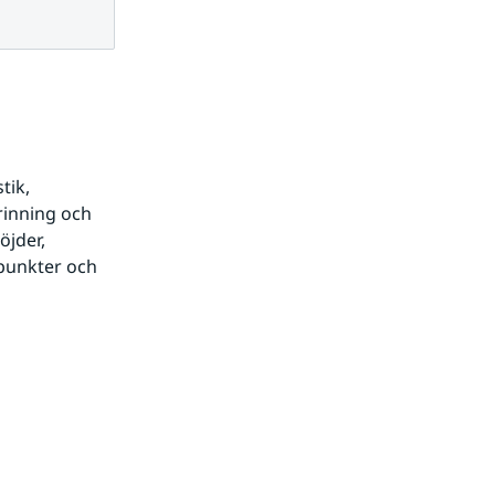
ik, 
inning och 
jder, 
punkter och 