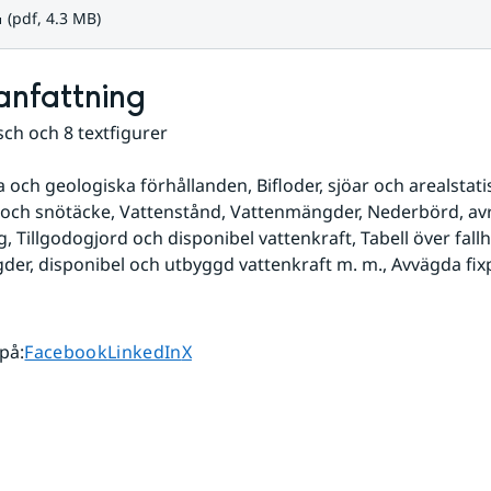
f, 4.3 MB.
(pdf, 4.3 MB)
nfattning
ch och 8 textfigurer
och geologiska förhållanden, Bifloder, sjöar och arealstatist
och snötäcke, Vattenstånd, Vattenmängder, Nederbörd, avr
 Tillgodogjord och disponibel vattenkraft, Tabell över fallhö
er, disponibel och utbyggd vattenkraft m. m., Avvägda fix
Dela sidan på
Dela sidan på
Dela sidan på
 på
:
Facebook
LinkedIn
X