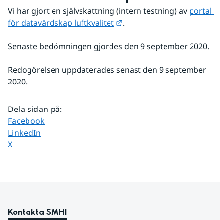
Vi har gjort en självskattning (intern testning) av 
portal 
Länk till annan webbplats.
för datavärdskap luftkvalitet
.
Senaste bedömningen gjordes den 9 september 2020.
Redogörelsen uppdaterades senast den 9 september 
2020.
Dela sidan på
:
Dela sidan på
Facebook
Dela sidan på
LinkedIn
Dela sidan på
X
Kontakta SMHI