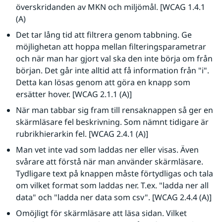
överskridanden av MKN och miljömål. [WCAG 1.4.1 
(A)
Det tar lång tid att filtrera genom tabbning. Ge 
möjlighetan att hoppa mellan filteringsparametrar 
och när man har gjort val ska den inte börja om från 
början. Det går inte alltid att få information från "i". 
Detta kan lösas genom att göra en knapp som 
ersätter hover. [WCAG 2.1.1 (A)]
När man tabbar sig fram till rensaknappen så ger en 
skärmläsare fel beskrivning. Som nämnt tidigare är 
rubrikhierarkin fel. [WCAG 2.4.1 (A)]
Man vet inte vad som laddas ner eller visas. Även 
svårare att förstå när man använder skärmläsare. 
Tydligare text på knappen måste förtydligas och tala 
om vilket format som laddas ner. T.ex. "ladda ner all 
data" och "ladda ner data som csv". [WCAG 2.4.4 (A)]
Omöjligt för skärmläsare att läsa sidan. Vilket 