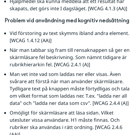
Hjälpmedel ska kunna meddela att ett resultat har 
skapats, det görs inte I dagsläget. [WCAG 4.1.3 (AA)]
Problem vid användning med kognitiv nedsättning
Vid förstoring av text skymms ibland andra element. 
[WCAG 1.4.12 (AA)]
När man tabbar sig fram till rensaknappen så ger en 
skärmläsare fel beskrivning. Som nämnt tidigare är 
rubrikhierarkin fel. [WCAG 2.4.1 (A)]
Man vet inte vad som laddas ner eller visas. Även 
svårare att förstå när man använder skärmläsare. 
Tydligare text på knappen måste förtydligas och tala 
om vilket format som laddas ner. T.ex. "ladda ner all 
data" och "ladda ner data som csv". [WCAG 2.4.4 (A)]
Omöjligt för skärmläsare att läsa sidan. Vilket 
utesluter vissa användare. H1 måste finnas. Och 
rubriker ska användas i rätt ordning. [WCAG 2.4.6 
(AA)]