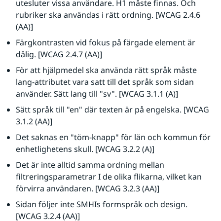
utesluter vissa användare. H1 måste finnas. Och 
rubriker ska användas i rätt ordning. [WCAG 2.4.6 
(AA)]
Färgkontrasten vid fokus på färgade element är 
dålig. [WCAG 2.4.7 (AA)]
För att hjälpmedel ska använda rätt språk måste 
lang-attributet vara satt till det språk som sidan 
använder. Sätt lang till "sv". [WCAG 3.1.1 (A)]
Sätt språk till "en" där texten är på engelska. [WCAG 
3.1.2 (AA)]
Det saknas en "töm-knapp" för län och kommun för 
enhetlighetens skull. [WCAG 3.2.2 (A)]
Det är inte alltid samma ordning mellan 
filtreringsparametrar I de olika flikarna, vilket kan 
förvirra användaren. [WCAG 3.2.3 (AA)]
Sidan följer inte SMHIs formspråk och design. 
[WCAG 3.2.4 (AA)]