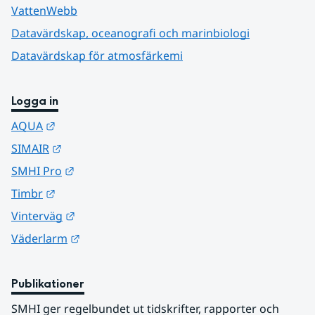
VattenWebb
Datavärdskap, oceanografi och marinbiologi
Datavärdskap för atmosfärkemi
Logga in
Länk till annan webbplats.
AQUA
Länk till annan webbplats.
SIMAIR
Länk till annan webbplats.
SMHI Pro
Länk till annan webbplats.
Timbr
Länk till annan webbplats.
Vinterväg
Länk till annan webbplats.
Väderlarm
Publikationer
SMHI ger regelbundet ut tidskrifter, rapporter och 