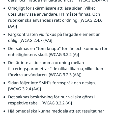
data" och "ladda ner data som csv". [WCAG 2.4.4 (A)]
Omöjligt för skärmläsare att läsa sidan. Vilket 
utesluter vissa användare. H1 måste finnas. Och 
rubriker ska användas i rätt ordning. [WCAG 2.4.6 
(AA)]
Färgkontrasten vid fokus på färgade element är 
dålig. [WCAG 2.4.7 (AA)]
Det saknas en "töm-knapp" för län och kommun för 
enhetlighetens skull. [WCAG 3.2.2 (A)]
Det är inte alltid samma ordning mellan 
filtreringsparametrar I de olika flikarna, vilket kan 
förvirra användaren. [WCAG 3.2.3 (AA)]
Sidan följer inte SMHIs formspråk och design. 
[WCAG 3.2.4 (AA)]
Det saknas beskrivning för hur val ska göras i 
respektive tabell. [WCAG 3.3.2 (A)]
Hjälpmedel ska kunna meddela att ett resultat har 