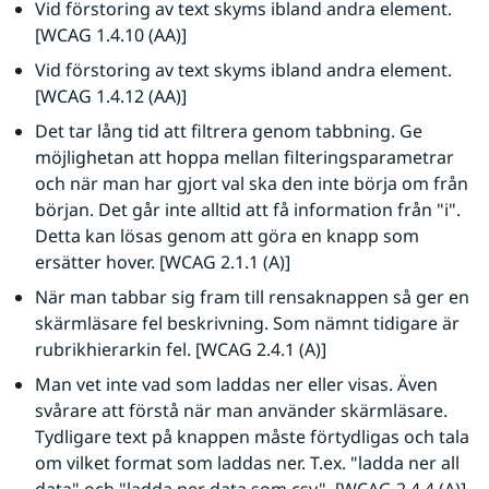
Vid förstoring av text skyms ibland andra element. 
[WCAG 1.4.10 (AA)]
Vid förstoring av text skyms ibland andra element. 
[WCAG 1.4.12 (AA)]
Det tar lång tid att filtrera genom tabbning. Ge 
möjlighetan att hoppa mellan filteringsparametrar 
och när man har gjort val ska den inte börja om från 
början. Det går inte alltid att få information från "i". 
Detta kan lösas genom att göra en knapp som 
ersätter hover. [WCAG 2.1.1 (A)]
När man tabbar sig fram till rensaknappen så ger en 
skärmläsare fel beskrivning. Som nämnt tidigare är 
rubrikhierarkin fel. [WCAG 2.4.1 (A)]
Man vet inte vad som laddas ner eller visas. Även 
svårare att förstå när man använder skärmläsare. 
Tydligare text på knappen måste förtydligas och tala 
om vilket format som laddas ner. T.ex. "ladda ner all 