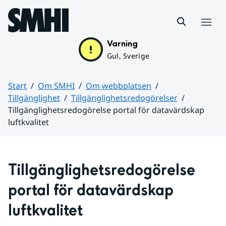
Hoppa till sidans innehåll
Meny
Varning
Gul, Sverige
Start
Om SMHI
Om webbplatsen
Tillgänglighet
Tillgänglighetsredogörelser
Tillgänglighetsredogörelse portal för datavärdskap
luftkvalitet
Huvudinnehåll
Tillgänglighetsredogörelse 
portal för datavärdskap 
luftkvalitet