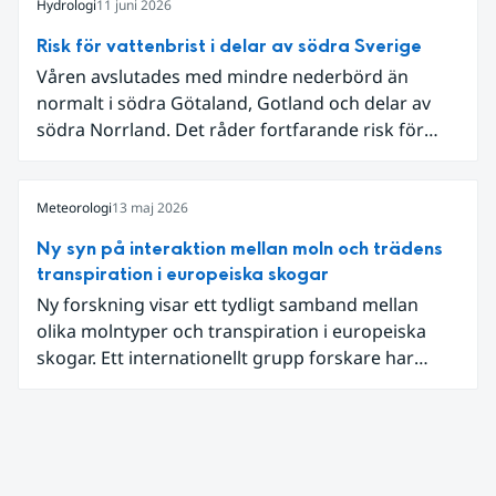
och att det på en del håll då kom rikliga
Hydrologi
11 juni 2026
nederbördsmängder.
Risk för vattenbrist i delar av södra Sverige
Våren avslutades med mindre nederbörd än
normalt i södra Götaland, Gotland och delar av
södra Norrland. Det råder fortfarande risk för
vattenbrist i delar av södra Sverige för vissa
vattendrag och grundvattenmagasin. För
vattendragen kan läget summeras som generellt
Meteorologi
13 maj 2026
stabilt lågt . Det behövs fortsatt mer nederbörd
Ny syn på interaktion mellan moln och trädens
över lång tid för att återställa balansen.
transpiration i europeiska skogar
Ny forskning visar ett tydligt samband mellan
olika molntyper och transpiration i europeiska
skogar. Ett internationellt grupp forskare har
beräknat hur det påverkar mängden fukt som
träden avger till atmosfären när molnigheten
förändras, något som också påverkar vattnets
kretslopp på jorden.