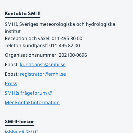
Kontakta SMHI
SMHI, Sveriges meteorologiska och hydrologiska 
institut
Reception och växel: 011-495 80 00
Telefon kundtjänst: 011-495 82 00
Organisationsnummer: 202100-0696
Epost: 
kundtjanst@smhi.se
Epost: 
registrator@smhi.se
Press
Länk till annan webbplats.
SMHIs frågeforum
Mer kontaktinformation
SMHI-länkar
Jobba på SMHI