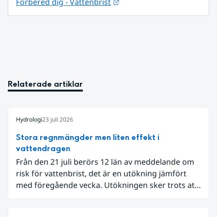
Länk till annan webbplats.
Förbered dig - Vattenbrist
Relaterade artiklar
Hydrologi
23 juli 2026
Stora regnmängder men liten effekt i
vattendragen
Från den 21 juli berörs 12 län av meddelande om
risk för vattenbrist, det är en utökning jämfört
med föregående vecka. Utökningen sker trots att
det den 18-19 juli passerade flertalet
regnområden över den södra halvan av landet