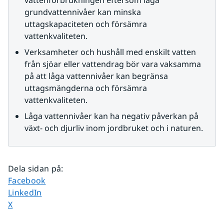
vattenförbrukningen eftersom låga 
grundvattennivåer kan minska 
uttagskapaciteten och försämra 
vattenkvaliteten.
Verksamheter och hushåll med enskilt vatten 
från sjöar eller vattendrag bör vara vaksamma 
på att låga vattennivåer kan begränsa 
uttagsmängderna och försämra 
vattenkvaliteten.
Låga vattennivåer kan ha negativ påverkan på 
växt- och djurliv inom jordbruket och i naturen.
Dela sidan på
:
Dela sidan på
Facebook
Dela sidan på
LinkedIn
Dela sidan på
X