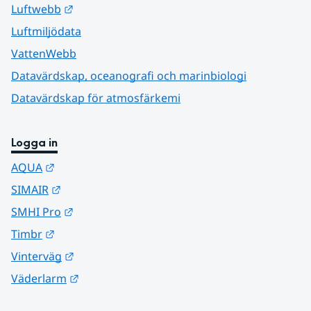
Länk till annan webbplats.
Luftwebb
Luftmiljödata
VattenWebb
Datavärdskap, oceanografi och marinbiologi
Datavärdskap för atmosfärkemi
Logga in
Länk till annan webbplats.
AQUA
Länk till annan webbplats.
SIMAIR
Länk till annan webbplats.
SMHI Pro
Länk till annan webbplats.
Timbr
Länk till annan webbplats.
Vinterväg
Länk till annan webbplats.
Väderlarm