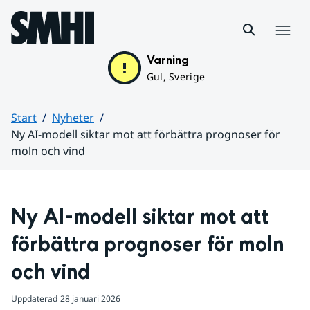
Hoppa till sidans innehåll
Meny
Varning
Gul, Sverige
Start
Nyheter
Ny AI-modell siktar mot att förbättra prognoser för
moln och vind
Huvudinnehåll
Ny AI-modell siktar mot att 
förbättra prognoser för moln 
och vind
Uppdaterad
28 januari 2026