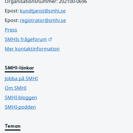
Organisationsnummer: 202100-0696
Epost: 
kundtjanst@smhi.se
Epost: 
registrator@smhi.se
Press
Länk till annan webbplats.
SMHIs frågeforum
Mer kontaktinformation
SMHI-länkar
Jobba på SMHI
Om SMHI
SMHI-bloggen
SMHI-podden
Teman