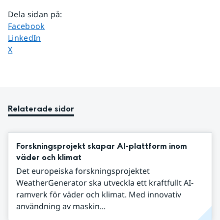
Dela sidan på
:
Dela sidan på
Facebook
Dela sidan på
LinkedIn
Dela sidan på
X
Relaterade sidor
Forskningsprojekt skapar AI-plattform inom
väder och klimat
Det europeiska forskningsprojektet
WeatherGenerator ska utveckla ett kraftfullt AI-
ramverk för väder och klimat. Med innovativ
användning av maskin...