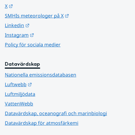
Länk till annan webbplats.
X
Länk till annan webbplats.
SMHIs meteorologer på X
Länk till annan webbplats.
Linkedin
Länk till annan webbplats.
Instagram
Policy för sociala medier
Datavärdskap
Nationella emissionsdatabasen
Länk till annan webbplats.
Luftwebb
Luftmiljödata
VattenWebb
Datavärdskap, oceanografi och marinbiologi
Datavärdskap för atmosfärkemi