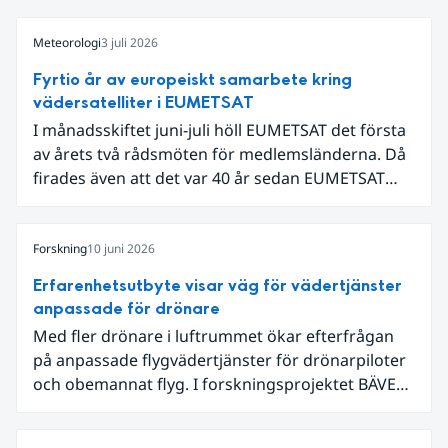
Meteorologi
3 juli 2026
Fyrtio år av europeiskt samarbete kring
vädersatelliter i EUMETSAT
I månadsskiftet juni-juli höll EUMETSAT det första
av årets två rådsmöten för medlemsländerna. Då
firades även att det var 40 år sedan EUMETSAT
grundades. Det som började med fyra
medarbetare i en villa i utkanten av Darmstadt har
nu vuxit till ett internationellt samarbete som
Forskning
10 juni 2026
både driver teknikutveckling och skapar
Erfarenhetsutbyte visar väg för vädertjänster
samhällsnytta genom meteorologiska satellitdata.
anpassade för drönare
Med fler drönare i luftrummet ökar efterfrågan
på anpassade flygvädertjänster för drönarpiloter
och obemannat flyg. I forskningsprojektet BÄVER
samarbetar LFV, SMHI och Lunds universitet för
att undersöka hur man kan utveckla vädertjänster