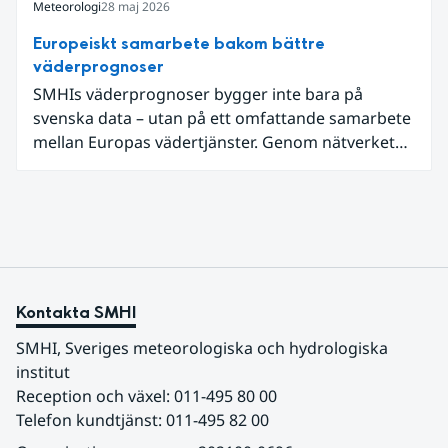
som möter dessa behov. Drygt halvvägs in i
Meteorologi
28 maj 2026
projektet har projektets intressenter samlats för
Europeiskt samarbete bakom bättre
en andra workshop som gav värdefulla insikter.
väderprognoser
SMHIs väderprognoser bygger inte bara på
svenska data – utan på ett omfattande samarbete
mellan Europas vädertjänster. Genom nätverket
EUMETNET delas data, kunskap och teknik för att
ge mer träffsäkra prognoser och bättre varningar.
Kontakta SMHI
SMHI, Sveriges meteorologiska och hydrologiska 
institut
Reception och växel: 011-495 80 00
Telefon kundtjänst: 011-495 82 00