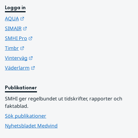
Logga in
Länk till annan webbplats.
AQUA
Länk till annan webbplats.
SIMAIR
Länk till annan webbplats.
SMHI Pro
Länk till annan webbplats.
Timbr
Länk till annan webbplats.
Vinterväg
Länk till annan webbplats.
Väderlarm
Publikationer
SMHI ger regelbundet ut tidskrifter, rapporter och 
faktablad.
Sök publikationer
Nyhetsbladet Medvind