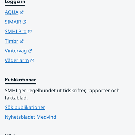
Logga in
Länk till annan webbplats.
AQUA
Länk till annan webbplats.
SIMAIR
Länk till annan webbplats.
SMHI Pro
Länk till annan webbplats.
Timbr
Länk till annan webbplats.
Vinterväg
Länk till annan webbplats.
Väderlarm
Publikationer
SMHI ger regelbundet ut tidskrifter, rapporter och 
faktablad.
Sök publikationer
Nyhetsbladet Medvind