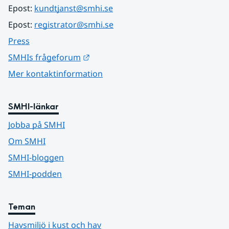
Epost: 
kundtjanst@smhi.se
Epost: 
registrator@smhi.se
Press
Länk till annan webbplats.
SMHIs frågeforum
Mer kontaktinformation
SMHI-länkar
Jobba på SMHI
Om SMHI
SMHI-bloggen
SMHI-podden
Teman
Havsmiljö i kust och hav