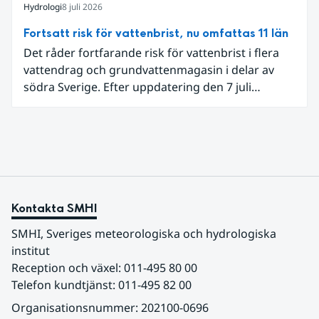
begränsar oss till Västeuropa var det den allra
Hydrologi
8 juli 2026
varmaste juni. Detta betingades till stor del av en
Fortsatt risk för vattenbrist, nu omfattas 11 län
extrem hetta i slutet av månaden. Världshavens
Det råder fortfarande risk för vattenbrist i flera
ytvattentemperaturer var den högsta som
vattendrag och grundvattenmagasin i delar av
uppmätts för en juni månad, vilket ligger i fas med
södra Sverige. Efter uppdatering den 7 juli
en framväxande El Niño i Stilla havet.
omfattar meddelandet om risk för vattenbrist nu
även grundvattenmagasin i Hallands,
Östergötlands, Stockholms och Uppsala län.
Totalt omfattas 11 län, säger Hugo Rudebeck,
vakthavande hydrolog på SMHI.
Kontakta SMHI
SMHI, Sveriges meteorologiska och hydrologiska 
institut
Reception och växel: 011-495 80 00
Telefon kundtjänst: 011-495 82 00
Organisationsnummer: 202100-0696