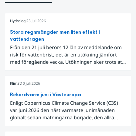
Hydrologi
23 juli 2026
Stora regnmängder men liten effekt i
vattendragen
Från den 21 juli berörs 12 län av meddelande om
risk för vattenbrist, det är en utökning jämfört
med föregående vecka. Utökningen sker trots att
det den 18-19 juli passerade flertalet
regnområden över den södra halvan av landet
och att det på en del håll då kom rikliga
Klimat
10 juli 2026
nederbördsmängder.
Rekordvarm juni i Västeuropa
Enligt Copernicus Climate Change Service (C3S)
var juni 2026 den näst varmaste junimånaden
globalt sedan mätningarna började, den allra
varmaste är juni 2024. Även för Europa i sin helhet
var det den näst varmaste juni och om vi