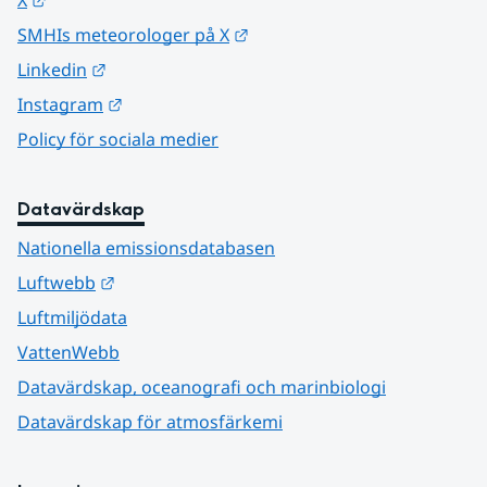
X
Länk till annan webbplats.
SMHIs meteorologer på X
Länk till annan webbplats.
Linkedin
Länk till annan webbplats.
Instagram
Policy för sociala medier
Datavärdskap
Nationella emissionsdatabasen
Länk till annan webbplats.
Luftwebb
Luftmiljödata
VattenWebb
Datavärdskap, oceanografi och marinbiologi
Datavärdskap för atmosfärkemi