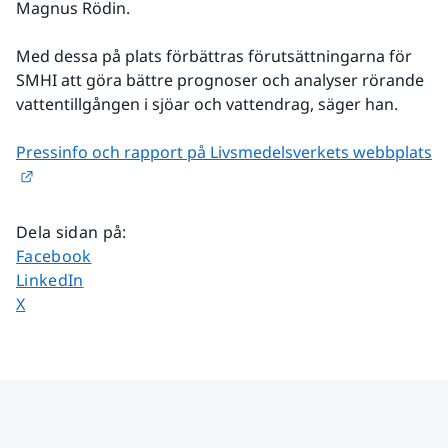
Magnus Rödin.
Med dessa på plats förbättras förutsättningarna för 
SMHI att göra bättre prognoser och analyser rörande 
vattentillgången i sjöar och vattendrag, säger han.
Pressinfo och rapport på Livsmedelsverkets webbplats
Länk till annan webbplats.
Dela sidan på
:
Dela sidan på
Facebook
Dela sidan på
LinkedIn
Dela sidan på
X