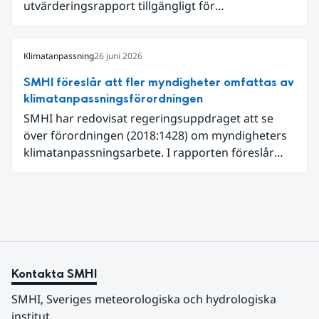
utvärderingsrapport tillgängligt för
expertgranskning. Du kan redan nu registrera dig
som expertgranskare!
Klimatanpassning
26 juni 2026
SMHI föreslår att fler myndigheter omfattas av
klimatanpassningsförordningen
SMHI har redovisat regeringsuppdraget att se
över förordningen (2018:1428) om myndigheters
klimatanpassningsarbete. I rapporten föreslår
SMHI flera förändringar för att bredda och stärka
statens arbete med klimatanpassning.
Kontakta SMHI
SMHI, Sveriges meteorologiska och hydrologiska 
institut