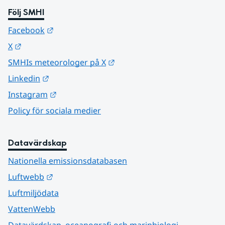
Följ SMHI
Länk till annan webbplats.
Facebook
Länk till annan webbplats.
X
Länk till annan webbplats.
SMHIs meteorologer på X
Länk till annan webbplats.
Linkedin
Länk till annan webbplats.
Instagram
Policy för sociala medier
Datavärdskap
Nationella emissionsdatabasen
Länk till annan webbplats.
Luftwebb
Luftmiljödata
VattenWebb
Datavärdskap, oceanografi och marinbiologi