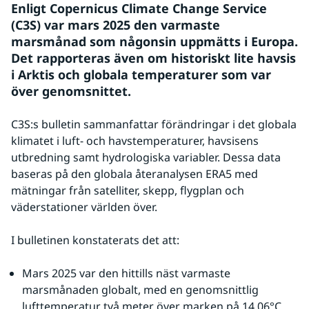
Enligt Copernicus Climate Change Service 
(C3S) var mars 2025 den varmaste 
marsmånad som någonsin uppmätts i Europa. 
Det rapporteras även om historiskt lite havsis 
i Arktis och globala temperaturer som var 
över genomsnittet.
C3S:s bulletin sammanfattar förändringar i det globala 
klimatet i luft- och havstemperaturer, havsisens 
utbredning samt hydrologiska variabler. Dessa data 
baseras på den globala återanalysen ERA5 med 
mätningar från satelliter, skepp, flygplan och 
väderstationer världen över.
I bulletinen konstaterats det att:
Mars 2025 var den hittills näst varmaste 
marsmånaden globalt, med en genomsnittlig 
lufttemperatur två meter över marken på 14,06°C 