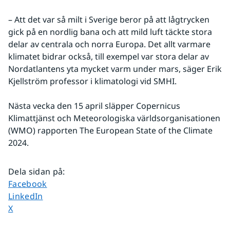
– Att det var så milt i Sverige beror på att lågtrycken 
gick på en nordlig bana och att mild luft täckte stora 
delar av centrala och norra Europa. Det allt varmare 
klimatet bidrar också, till exempel var stora delar av 
Nordatlantens yta mycket varm under mars, säger Erik 
Kjellström professor i klimatologi vid SMHI.
Nästa vecka den 15 april släpper Copernicus 
Klimattjänst och Meteorologiska världsorganisationen 
(WMO) rapporten The European State of the Climate 
2024.
Dela sidan på
:
Dela sidan på
Facebook
Dela sidan på
LinkedIn
Dela sidan på
X