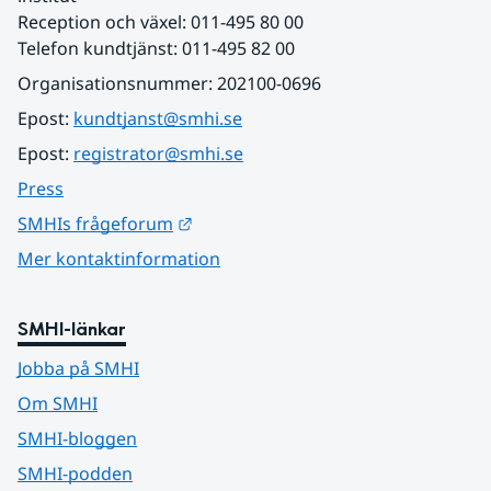
Reception och växel: 011-495 80 00
Telefon kundtjänst: 011-495 82 00
Organisationsnummer: 202100-0696
Epost: 
kundtjanst@smhi.se
Epost: 
registrator@smhi.se
Press
Länk till annan webbplats.
SMHIs frågeforum
Mer kontaktinformation
SMHI-länkar
Jobba på SMHI
Om SMHI
SMHI-bloggen
SMHI-podden