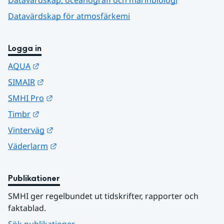
Datavärdskap för atmosfärkemi
Logga in
Länk till annan webbplats.
AQUA
Länk till annan webbplats.
SIMAIR
Länk till annan webbplats.
SMHI Pro
Länk till annan webbplats.
Timbr
Länk till annan webbplats.
Vinterväg
Länk till annan webbplats.
Väderlarm
Publikationer
SMHI ger regelbundet ut tidskrifter, rapporter och 
faktablad.
Sök publikationer