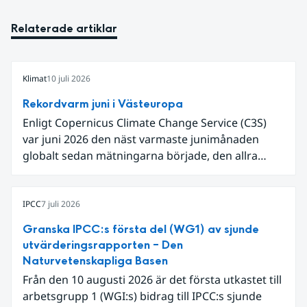
Relaterade artiklar
Klimat
10 juli 2026
Rekordvarm juni i Västeuropa
Enligt Copernicus Climate Change Service (C3S)
var juni 2026 den näst varmaste junimånaden
globalt sedan mätningarna började, den allra
varmaste är juni 2024. Även för Europa i sin helhet
var det den näst varmaste juni och om vi
begränsar oss till Västeuropa var det den allra
IPCC
7 juli 2026
varmaste juni. Detta betingades till stor del av en
Granska IPCC:s första del (WG1) av sjunde
extrem hetta i slutet av månaden. Världshavens
utvärderingsrapporten – Den
ytvattentemperaturer var den högsta som
Naturvetenskapliga Basen
uppmätts för en juni månad, vilket ligger i fas med
Från den 10 augusti 2026 är det första utkastet till
en framväxande El Niño i Stilla havet.
arbetsgrupp 1 (WGI:s) bidrag till IPCC:s sjunde