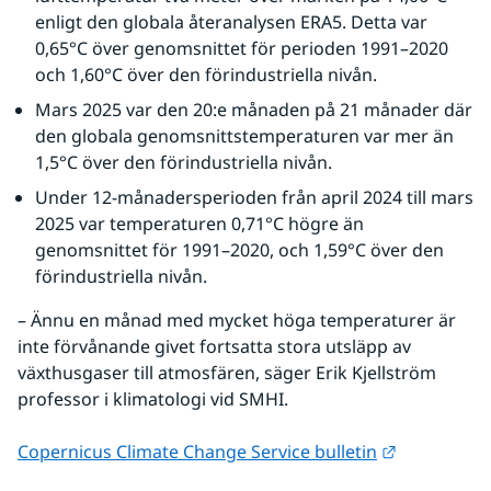
enligt den globala återanalysen ERA5. Detta var 
0,65°C över genomsnittet för perioden 1991–2020 
och 1,60°C över den förindustriella nivån.
Mars 2025 var den 20:e månaden på 21 månader där 
den globala genomsnittstemperaturen var mer än 
1,5°C över den förindustriella nivån.
Under 12-månadersperioden från april 2024 till mars 
2025 var temperaturen 0,71°C högre än 
genomsnittet för 1991–2020, och 1,59°C över den 
förindustriella nivån.
– Ännu en månad med mycket höga temperaturer är 
inte förvånande givet fortsatta stora utsläpp av 
växthusgaser till atmosfären, säger Erik Kjellström 
professor i klimatologi vid SMHI.
Länk till a
Copernicus Climate Change Service bulletin