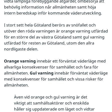
vidta lämpliga förebyggande åtgärder, ombesörja att 
behövlig information når allmänheten samt höja 
intern beredskap inför kommande väderutveckling.
I stort sett hela Götaland berörs av snöfallet och 
utöver den röda varningen är orange varning utfärdad 
för en större del av västra Götaland samt gul varning 
utfärdad för resten av Götaland, utom den allra 
nordligaste delen.  
Orange varning
 innebär ett förväntat väderläge med 
allvarliga konsekvenser för samhället och fara för 
allmänheten. 
Gul varning
 innebär förväntat väderläge 
med konsekvenser för samhället och vissa risker för 
allmänheten.
Även vid orange och gul varning är det
viktigt att samhällsaktörer och enskilda
håller sig uppdaterade om läget och vidtar