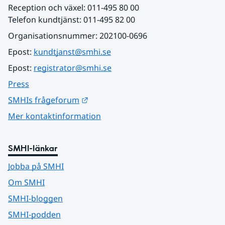
Reception och växel: 011-495 80 00
Telefon kundtjänst: 011-495 82 00
Organisationsnummer: 202100-0696
Epost: 
kundtjanst@smhi.se
Epost: 
registrator@smhi.se
Press
Länk till annan webbplats.
SMHIs frågeforum
Mer kontaktinformation
SMHI-länkar
Jobba på SMHI
Om SMHI
SMHI-bloggen
SMHI-podden