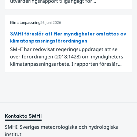
utvärderingsrapport tillgängligt för
expertgranskning. Du kan redan nu registrera dig
som expertgranskare!
Klimatanpassning
26 juni 2026
SMHI föreslår att fler myndigheter omfattas av
klimatanpassningsförordningen
SMHI har redovisat regeringsuppdraget att se
över förordningen (2018:1428) om myndigheters
klimatanpassningsarbete. I rapporten föreslår
SMHI flera förändringar för att bredda och stärka
statens arbete med klimatanpassning.
Kontakta SMHI
SMHI, Sveriges meteorologiska och hydrologiska 
institut