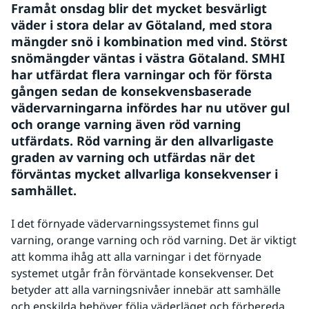
Framåt onsdag blir det mycket besvärligt 
väder i stora delar av Götaland, med stora 
mängder snö i kombination med vind. Störst 
snömängder väntas i västra Götaland. SMHI 
har utfärdat flera varningar och för första 
gången sedan de konsekvensbaserade 
vädervarningarna infördes har nu utöver gul 
och orange varning även röd varning 
utfärdats. Röd varning är den allvarligaste 
graden av varning och utfärdas när det 
förväntas mycket allvarliga konsekvenser i 
samhället.
I det förnyade vädervarningssystemet finns gul 
varning, orange varning och röd varning. Det är viktigt 
att komma ihåg att alla varningar i det förnyade 
systemet utgår från förväntade konsekvenser. Det 
betyder att alla varningsnivåer innebär att samhälle 
och enskilda behöver följa väderläget och förbereda 