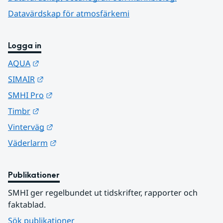
Datavärdskap för atmosfärkemi
Logga in
Länk till annan webbplats.
AQUA
Länk till annan webbplats.
SIMAIR
Länk till annan webbplats.
SMHI Pro
Länk till annan webbplats.
Timbr
Länk till annan webbplats.
Vinterväg
Länk till annan webbplats.
Väderlarm
Publikationer
SMHI ger regelbundet ut tidskrifter, rapporter och 
faktablad.
Sök publikationer