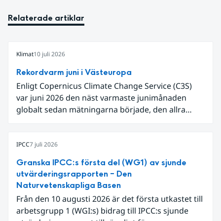
Relaterade artiklar
Klimat
10 juli 2026
Rekordvarm juni i Västeuropa
Enligt Copernicus Climate Change Service (C3S)
var juni 2026 den näst varmaste junimånaden
globalt sedan mätningarna började, den allra
varmaste är juni 2024. Även för Europa i sin helhet
var det den näst varmaste juni och om vi
begränsar oss till Västeuropa var det den allra
IPCC
7 juli 2026
varmaste juni. Detta betingades till stor del av en
Granska IPCC:s första del (WG1) av sjunde
extrem hetta i slutet av månaden. Världshavens
utvärderingsrapporten – Den
ytvattentemperaturer var den högsta som
Naturvetenskapliga Basen
uppmätts för en juni månad, vilket ligger i fas med
Från den 10 augusti 2026 är det första utkastet till
en framväxande El Niño i Stilla havet.
arbetsgrupp 1 (WGI:s) bidrag till IPCC:s sjunde