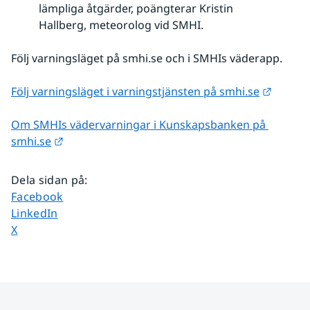
lämpliga åtgärder, poängterar Kristin
Hallberg, meteorolog vid SMHI.
Följ varningsläget på smhi.se och i SMHIs väderapp.
Länk ti
Följ varningsläget i varningstjänsten på smhi.se
Om SMHIs vädervarningar i Kunskapsbanken på 
Länk till annan webbplats.
smhi.se
Dela sidan på
:
Dela sidan på
Facebook
Dela sidan på
LinkedIn
Dela sidan på
X