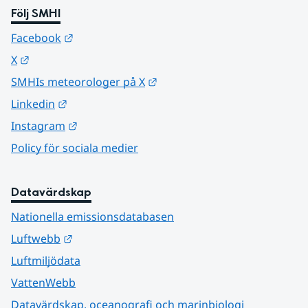
Följ SMHI
Länk till annan webbplats.
Facebook
Länk till annan webbplats.
X
Länk till annan webbplats.
SMHIs meteorologer på X
Länk till annan webbplats.
Linkedin
Länk till annan webbplats.
Instagram
Policy för sociala medier
Datavärdskap
Nationella emissionsdatabasen
Länk till annan webbplats.
Luftwebb
Luftmiljödata
VattenWebb
Datavärdskap, oceanografi och marinbiologi