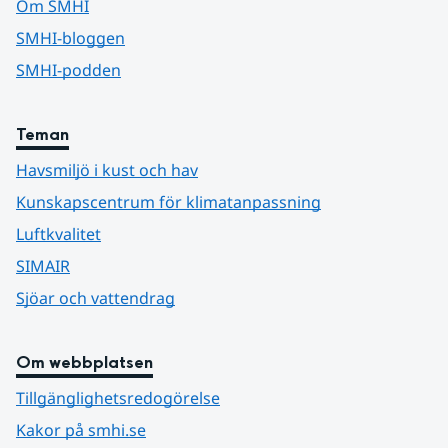
Om SMHI
SMHI-bloggen
SMHI-podden
Teman
Havsmiljö i kust och hav
Kunskapscentrum för klimatanpassning
Luftkvalitet
SIMAIR
Sjöar och vattendrag
Om webbplatsen
Tillgänglighetsredogörelse
Kakor på smhi.se