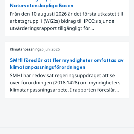
ytvattentemperaturer var den högsta som
Naturvetenskapliga Basen
uppmätts för en juni månad, vilket ligger i fas med
Från den 10 augusti 2026 är det första utkastet till
en framväxande El Niño i Stilla havet.
arbetsgrupp 1 (WGI:s) bidrag till IPCC:s sjunde
utvärderingsrapport tillgängligt för
expertgranskning. Du kan redan nu registrera dig
som expertgranskare!
Klimatanpassning
26 juni 2026
SMHI föreslår att fler myndigheter omfattas av
klimatanpassningsförordningen
SMHI har redovisat regeringsuppdraget att se
över förordningen (2018:1428) om myndigheters
klimatanpassningsarbete. I rapporten föreslår
SMHI flera förändringar för att bredda och stärka
statens arbete med klimatanpassning.