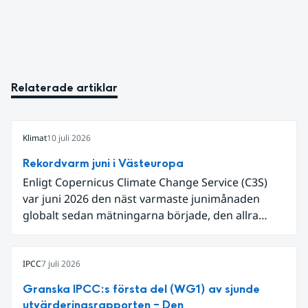
Relaterade artiklar
Klimat
10 juli 2026
Rekordvarm juni i Västeuropa
Enligt Copernicus Climate Change Service (C3S)
var juni 2026 den näst varmaste junimånaden
globalt sedan mätningarna började, den allra
varmaste är juni 2024. Även för Europa i sin helhet
var det den näst varmaste juni och om vi
begränsar oss till Västeuropa var det den allra
IPCC
7 juli 2026
varmaste juni. Detta betingades till stor del av en
Granska IPCC:s första del (WG1) av sjunde
extrem hetta i slutet av månaden. Världshavens
utvärderingsrapporten – Den