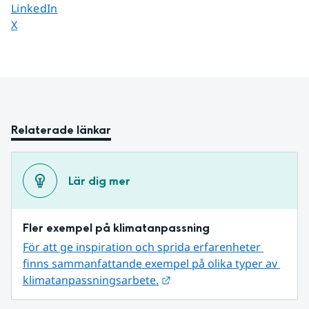
Dela sidan på
LinkedIn
Dela sidan på
X
Relaterade länkar
Lär dig mer
Fler exempel på klimatanpassning
För att ge inspiration och sprida erfarenheter 
finns sammanfattande exempel på olika typer av 
Länk till annan webbplats.
klimatanpassningsarbete.