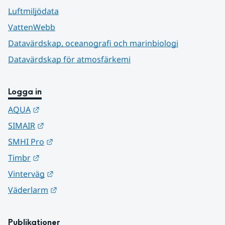
Luftmiljödata
VattenWebb
Datavärdskap, oceanografi och marinbiologi
Datavärdskap för atmosfärkemi
Logga in
Länk till annan webbplats.
AQUA
Länk till annan webbplats.
SIMAIR
Länk till annan webbplats.
SMHI Pro
Länk till annan webbplats.
Timbr
Länk till annan webbplats.
Vinterväg
Länk till annan webbplats.
Väderlarm
Publikationer