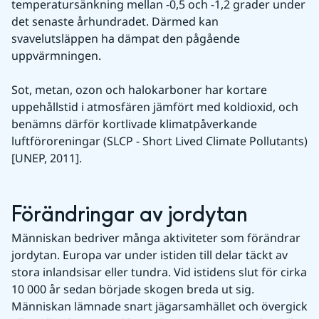
temperatursänkning mellan -0,5 och -1,2 grader under 
det senaste århundradet. Därmed kan 
svavelutsläppen ha dämpat den pågående 
uppvärmningen.
Sot, metan, ozon och halokarboner har kortare 
uppehållstid i atmosfären jämfört med koldioxid, och 
benämns därför kortlivade klimatpåverkande 
luftföroreningar (SLCP - Short Lived Climate Pollutants) 
[UNEP, 2011].
Förändringar av jordytan
Människan bedriver många aktiviteter som förändrar 
jordytan. Europa var under istiden till delar täckt av 
stora inlandsisar eller tundra. Vid istidens slut för cirka 
10 000 år sedan började skogen breda ut sig. 
Människan lämnade snart jägarsamhället och övergick 