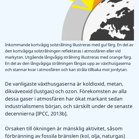
Inkommande kortvågig solstrålning illustreras med gul färg. En del av
den kortvågiga solstrålningen reflekteras i atmosfären eller vid
markytan. Utgående långvågig strålning illustreras med orange färg.
En del av den långvågiga strålningen fångas upp av växthusgaserna
och stannar kvar i atmosfären och kan stråla tillbaka mot jordytan.
De vanligaste växthusgaserna är koldioxid, metan, 
dikväveoxid (lustgas) och ozon. Förekomsten av alla 
dessa gaser i atmosfären har ökat markant sedan 
industrialismens början, och särskilt under de senaste 
decennierna [IPCC, 2013b]. 
Orsaken till ökningen är mänsklig aktivitet, såsom 
förbränning av fossila bränslen (kol, olja, naturgas) 