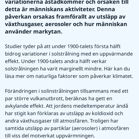
variationerna åstadkommer och orsaken till 
detta är människans aktiviteter. Denna 
påverkan orsakas framförallt av utsläpp av 
växthusgaser, aerosoler och hur människan 
använder markytan.
Studier tyder på att under 1900-talets första hälft 
bidrog variationer i solstrålning med en uppvärmande 
effekt. Under 1900-talets andra hälft verkar 
solstrålningen ha varit marginellt mindre. Här kan du 
läsa mer om naturliga faktorer som påverkar klimatet.
Förändringen i solinstrålningen tillsammans med ett 
par större vulkanutbrott, beräknas ha gett en 
avkylande effekt. Att jordens medeltemperatur ändå 
har stigit kan förklaras av utsläpp av koldioxid och 
andra växthusgaser till atmosfären. Troligen har 
samtida utsläpp av partiklar (aerosoler) i atmosfären 
till viss del motverkat uppvärmningen.  