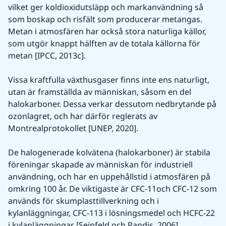
vilket ger koldioxidutsläpp och markanvändning så 
som boskap och risfält som producerar metangas. 
Metan i atmosfären har också stora naturliga källor, 
som utgör knappt hälften av de totala källorna för 
metan [IPCC, 2013c].
Vissa kraftfulla växthusgaser finns inte ens naturligt, 
utan är framställda av människan, såsom en del 
halokarboner. Dessa verkar dessutom nedbrytande på 
ozonlagret, och har därför reglerats av 
Montrealprotokollet [UNEP, 2020].
De halogenerade kolvätena (halokarboner) är stabila 
föreningar skapade av människan för industriell 
användning, och har en uppehållstid i atmosfären på 
omkring 100 år. De viktigaste är CFC-11och CFC-12 som 
används för skumplasttillverkning och i 
kylanläggningar, CFC-113 i lösningsmedel och HCFC-22 
i kylanläggningar [Seinfeld och Pandis, 2006].