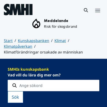
Hoppa till sidans innehåll
Meny
Meddelande
Risk för skogsbrand
Start
Kunskapsbanken
Klimat
Klimatpåverkan
Klimatförändringar orsakade av människan
Huvudinnehåll
SMHIs kunskapsbank
Vad vill du lära dig mer om?