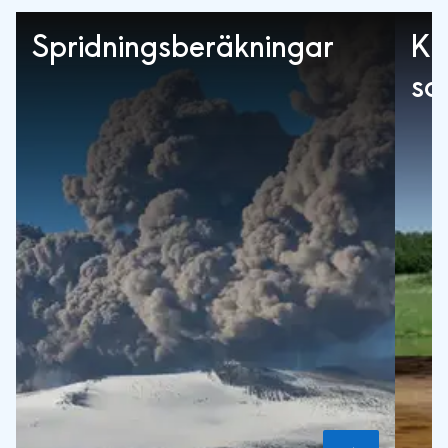
Spridningsberäkningar
Kl
sc