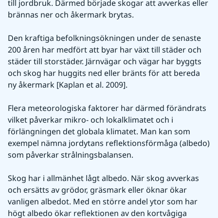
till jordbruk. Därmed började skogar att avverkas eller 
brännas ner och åkermark brytas.
Den kraftiga befolkningsökningen under de senaste 
200 åren har medfört att byar har växt till städer och 
städer till storstäder. Järnvägar och vägar har byggts 
och skog har huggits ned eller bränts för att bereda 
ny åkermark [Kaplan et al. 2009].
Flera meteorologiska faktorer har därmed förändrats 
vilket påverkar mikro- och lokalklimatet och i 
förlängningen det globala klimatet. Man kan som 
exempel nämna jordytans reflektionsförmåga (albedo) 
som påverkar strålningsbalansen.
Skog har i allmänhet lågt albedo. När skog avverkas 
och ersätts av grödor, gräsmark eller öknar ökar 
vanligen albedot. Med en större andel ytor som har 
högt albedo ökar reflektionen av den kortvågiga 