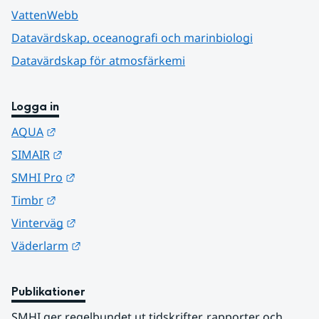
VattenWebb
Datavärdskap, oceanografi och marinbiologi
Datavärdskap för atmosfärkemi
Logga in
Länk till annan webbplats.
AQUA
Länk till annan webbplats.
SIMAIR
Länk till annan webbplats.
SMHI Pro
Länk till annan webbplats.
Timbr
Länk till annan webbplats.
Vinterväg
Länk till annan webbplats.
Väderlarm
Publikationer
SMHI ger regelbundet ut tidskrifter, rapporter och 