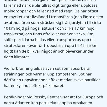
faller ned när de blir tillräckligt tunga eller upplöses i 
molndroppar och faller ned med regn. De har oftast 
en mycket kort livslängd i troposfären (den lägre delen 
av atmosfären som sträcker sig från jordytan till cirka 
10 km höjd på höga latituder och cirka 17 km höjd i 
tropikerna) och finns ofta kvar runt en vecka. Om 
sulfatpartiklarna bildas eller transporteras upp till 
stratosfären (ovanför troposfären upp till 45–55 km 
höjd) kan de bli kvar något år och påverkar under 
tiden klimatet.
Vid förbränning bildas även sot som absorberar 
strålningen och värmer upp atmosfären. Sot har 
därför en uppvärmande effekt medan svavelpartiklar 
har en kylande effekt på klimatet.
Beräkningar vid Rossby Centre visar att för Europa och 
norra Atlanten kan partikelutsläpp ha orsakat en 