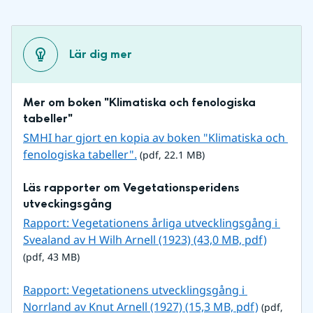
Lär dig mer
Mer om boken "Klimatiska och fenologiska 
tabeller"
SMHI har gjort en kopia av boken "Klimatiska och 
pdf, 22.1 MB.
fenologiska tabeller".
 (pdf, 22.1 MB)
Läs rapporter om Vegetationsperidens 
utveckingsgång
Rapport: Vegetationens årliga utvecklingsgång i 
pdf, 43 
Svealand av H Wilh Arnell (1923) (43,0 MB, pdf)
(pdf, 43 MB)
Rapport: Vegetationens utvecklingsgång i 
pdf, 15.3 
Norrland av Knut Arnell (1927) (15,3 MB, pdf)
 (pdf, 