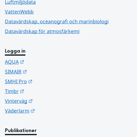
Luftmiljödata
VattenWebb
Datavärdskap, oceanografi och marinbiologi
Datavärdskap för atmosfärkemi
Logga in
Länk till annan webbplats.
AQUA
Länk till annan webbplats.
SIMAIR
Länk till annan webbplats.
SMHI Pro
Länk till annan webbplats.
Timbr
Länk till annan webbplats.
Vinterväg
Länk till annan webbplats.
Väderlarm
Publikationer