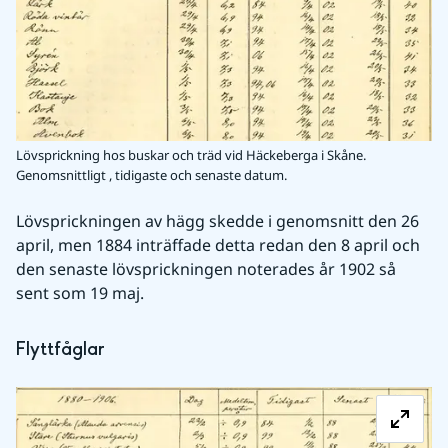
Lövsprickning hos buskar och träd vid Häckeberga i Skåne.
Genomsnittligt , tidigaste och senaste datum.
Lövsprickningen av hägg skedde i genomsnitt den 26 
april, men 1884 inträffade detta redan den 8 april och 
den senaste lövsprickningen noterades år 1902 så 
sent som 19 maj.
Flyttfåglar
Fö