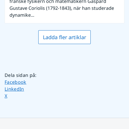
franske fysikern och matematikern Gaspard
Gustave Coriolis (1792-1843), när han studerade
dynamike...
Ladda fler artiklar
Dela sidan på
:
Dela sidan på
Facebook
Dela sidan på
LinkedIn
Dela sidan på
X