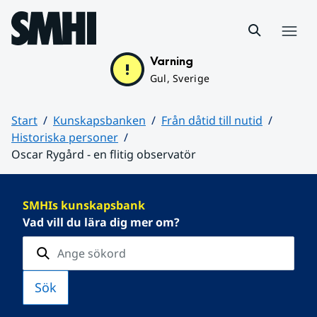
Hoppa till sidans innehåll
Meny
Varning
Gul, Sverige
Start
Kunskapsbanken
Från dåtid till nutid
Historiska personer
Oscar Rygård - en flitig observatör
Huvudinnehåll
SMHIs kunskapsbank
Vad vill du lära dig mer om?