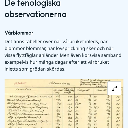
De fenologiska 
observationerna
Vårblommor
Det finns tabeller över när vårbruket inleds, när 
blommor blommar, när lövsprickning sker och när 
vissa flyttfåglar anländer. Men även korsvisa samband 
exempelvis hur många dagar efter att vårbruket 
inletts som grödan skördas.
Fö