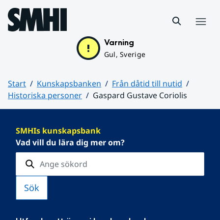
Hoppa till sidans innehåll
Meny
Varning
Gul, Sverige
Start
Kunskapsbanken
Från dåtid till nutid
Historiska personer
Gaspard Gustave Coriolis
Huvudinnehåll
SMHIs kunskapsbank
Vad vill du lära dig mer om?