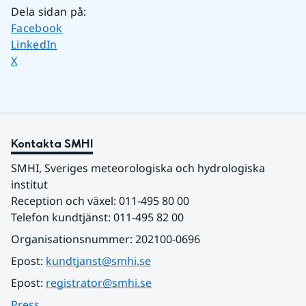
Dela sidan på
:
Dela sidan på
Facebook
Dela sidan på
LinkedIn
Dela sidan på
X
Kontakta SMHI
SMHI, Sveriges meteorologiska och hydrologiska 
institut
Reception och växel: 011-495 80 00
Telefon kundtjänst: 011-495 82 00
Organisationsnummer: 202100-0696
Epost: 
kundtjanst@smhi.se
Epost: 
registrator@smhi.se
Press