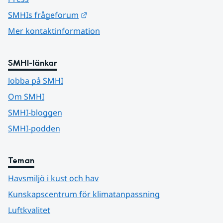
Länk till annan webbplats.
SMHIs frågeforum
Mer kontaktinformation
SMHI-länkar
Jobba på SMHI
Om SMHI
SMHI-bloggen
SMHI-podden
Teman
Havsmiljö i kust och hav
Kunskapscentrum för klimatanpassning
Luftkvalitet