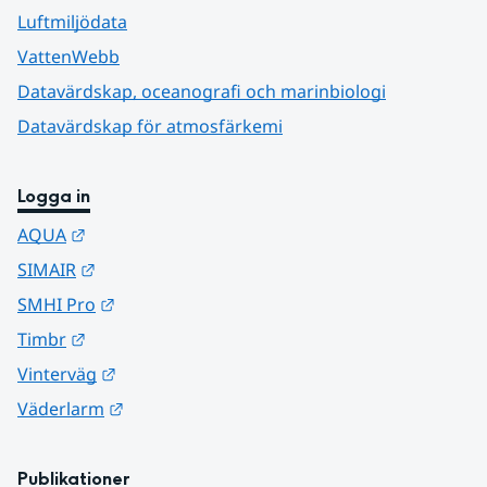
Luftmiljödata
VattenWebb
Datavärdskap, oceanografi och marinbiologi
Datavärdskap för atmosfärkemi
Logga in
Länk till annan webbplats.
AQUA
Länk till annan webbplats.
SIMAIR
Länk till annan webbplats.
SMHI Pro
Länk till annan webbplats.
Timbr
Länk till annan webbplats.
Vinterväg
Länk till annan webbplats.
Väderlarm
Publikationer