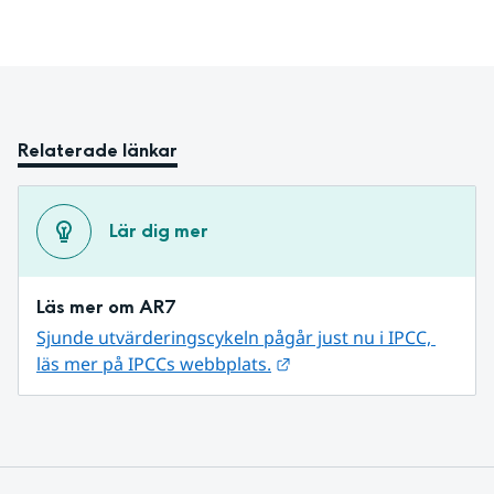
Relaterade länkar
Lär dig mer
Läs mer om AR7
Sjunde utvärderingscykeln pågår just nu i IPCC, 
Länk till annan webbplat
läs mer på IPCCs webbplats.