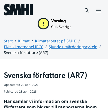
Hoppa till sidans innehåll
Meny
Varning
Gul, Sverige
Start
Klimat
Klimatarbetet på SMHI
FN:s klimatpanel IPCC
Sjunde utvärderingscykeln
Svenska författare (AR7)
Huvudinnehåll
Svenska författare (AR7)
Uppdaterad
22 april 2026
Publicerad
23 april 2025
Här samlar vi information om svenska 
författare som bidrar till rapporterna inom 