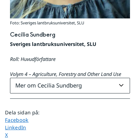
Foto: Sveriges lantbruksuniversitet, SLU
Cecilia Sundberg
Sveriges lantbruksuniversitet, SLU
Roll: Huvudförfattare
Volym 4
 – Agriculture, Forestry and Other Land Use
Mer om Cecilia Sundberg
Dela sidan på
:
Dela sidan på
Facebook
Dela sidan på
LinkedIn
Dela sidan på
X