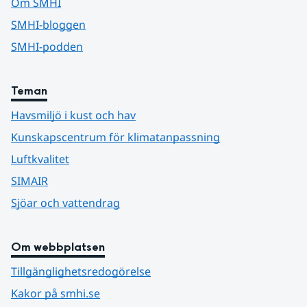
Om SMHI
SMHI-bloggen
SMHI-podden
Teman
Havsmiljö i kust och hav
Kunskapscentrum för klimatanpassning
Luftkvalitet
SIMAIR
Sjöar och vattendrag
Om webbplatsen
Tillgänglighetsredogörelse
Kakor på smhi.se