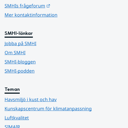
Länk till annan webbplats.
SMHIs frågeforum
Mer kontaktinformation
SMHI-länkar
Jobba på SMHI
Om SMHI
SMHI-bloggen
SMHI-podden
Teman
Havsmiljö i kust och hav
Kunskapscentrum för klimatanpassning
Luftkvalitet
SIMAIR