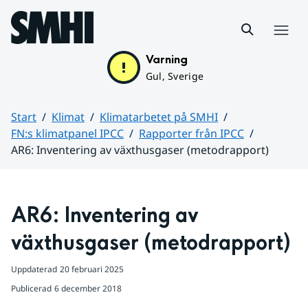
Hoppa till sidans innehåll
Meny
Varning
Gul, Sverige
Start
Klimat
Klimatarbetet på SMHI
FN:s klimatpanel IPCC
Rapporter från IPCC
AR6: Inventering av växthusgaser (metodrapport)
Huvudinnehåll
AR6: Inventering av 
växthusgaser (metodrapport)
Uppdaterad
20 februari 2025
Publicerad
6 december 2018