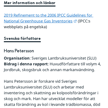
Mer information och länkar
2019 Refinement to the 2006 IPCC Guidelines for 
Länk till annan w
National Greenhouse Gas Inventories
 (IPCC:s 
webbplats på engelska)
Svenska författare
Hans Petersson
Organisation
: Sveriges Lantbruksuniversitet (SLU)
Bidrag i denna rapport
: Huvudförfattare till volym 4, 
Jordbruk, skogsbruk och annan markanvändning.
Hans Petersson är forskare vid Sveriges 
Lantbruksuniversitet (SLU) och arbetar med 
inventering och skattning av kolpoolsförändringar i 
skog och mark. Han har utvecklat modeller för att 
skatta förändring av kol i levande trädbiomassa, död 