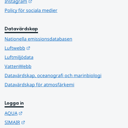
Länk till annan webbplats.
Instagram
Policy för sociala medier
Datavärdskap
Nationella emissionsdatabasen
Länk till annan webbplats.
Luftwebb
Luftmiljödata
VattenWebb
Datavärdskap, oceanografi och marinbiologi
Datavärdskap för atmosfärkemi
Logga in
Länk till annan webbplats.
AQUA
Länk till annan webbplats.
SIMAIR