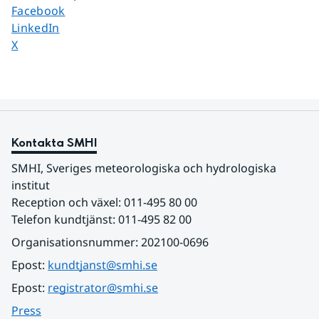
Dela sidan på
Facebook
Dela sidan på
LinkedIn
Dela sidan på
X
Kontakta SMHI
SMHI, Sveriges meteorologiska och hydrologiska 
institut
Reception och växel: 011-495 80 00
Telefon kundtjänst: 011-495 82 00
Organisationsnummer: 202100-0696
Epost: 
kundtjanst@smhi.se
Epost: 
registrator@smhi.se
Press