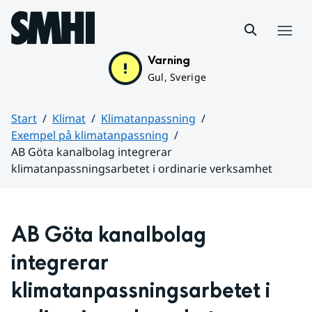
Hoppa till sidans innehåll
Meny
Varning
Gul, Sverige
Start
Klimat
Klimatanpassning
Exempel på klimatanpassning
AB Göta kanalbolag integrerar
klimatanpassningsarbetet i ordinarie verksamhet
Huvudinnehåll
AB Göta kanalbolag 
integrerar
klimatanpassningsarbetet i 