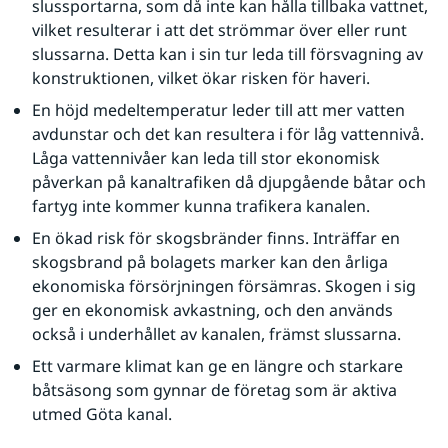
slussportarna, som då inte kan hålla tillbaka vattnet, 
vilket resulterar i att det strömmar över eller runt 
slussarna. Detta kan i sin tur leda till försvagning av 
konstruktionen, vilket ökar risken för haveri.
En höjd medeltemperatur leder till att mer vatten 
avdunstar och det kan resultera i för låg vattennivå. 
Låga vattennivåer kan leda till stor ekonomisk 
påverkan på kanaltrafiken då djupgående båtar och 
fartyg inte kommer kunna trafikera kanalen.
En ökad risk för skogsbränder finns. Inträffar en 
skogsbrand på bolagets marker kan den årliga 
ekonomiska försörjningen försämras. Skogen i sig 
ger en ekonomisk avkastning, och den används 
också i underhållet av kanalen, främst slussarna.
Ett varmare klimat kan ge en längre och starkare 
båtsäsong som gynnar de företag som är aktiva 
utmed Göta kanal.