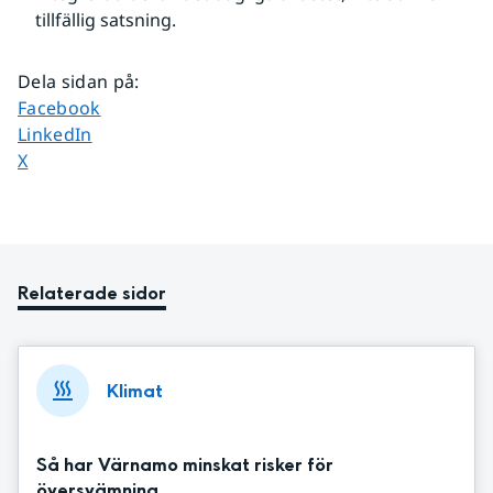
tillfällig satsning.
Dela sidan på
:
Dela sidan på
Facebook
Dela sidan på
LinkedIn
Dela sidan på
X
Relaterade sidor
Klimat
Så har Värnamo minskat risker för
översvämning