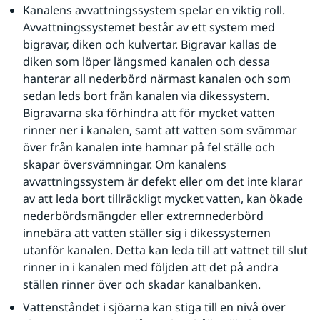
Kanalens avvattningssystem spelar en viktig roll. 
Avvattningssystemet består av ett system med 
bigravar, diken och kulvertar. Bigravar kallas de 
diken som löper längsmed kanalen och dessa 
hanterar all nederbörd närmast kanalen och som 
sedan leds bort från kanalen via dikessystem. 
Bigravarna ska förhindra att för mycket vatten 
rinner ner i kanalen, samt att vatten som svämmar 
över från kanalen inte hamnar på fel ställe och 
skapar översvämningar. Om kanalens 
avvattningssystem är defekt eller om det inte klarar 
av att leda bort tillräckligt mycket vatten, kan ökade 
nederbördsmängder eller extremnederbörd 
innebära att vatten ställer sig i dikessystemen 
utanför kanalen. Detta kan leda till att vattnet till slut 
rinner in i kanalen med följden att det på andra 
ställen rinner över och skadar kanalbanken.
Vattenståndet i sjöarna kan stiga till en nivå över 