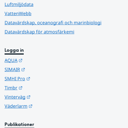
Luftmiljödata
VattenWebb
Datavärdskap, oceanografi och marinbiologi
Datavärdskap för atmosfärkemi
Logga in
Länk till annan webbplats.
AQUA
Länk till annan webbplats.
SIMAIR
Länk till annan webbplats.
SMHI Pro
Länk till annan webbplats.
Timbr
Länk till annan webbplats.
Vinterväg
Länk till annan webbplats.
Väderlarm
Publikationer