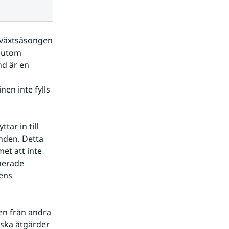
 växtsäsongen 
sutom 
d är en 
n inte fylls 
ar in till 
den. Detta 
t att inte 
nerade 
ens 
en från andra 
ska åtgärder 