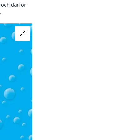
 och därför 
.
Förstora bilden