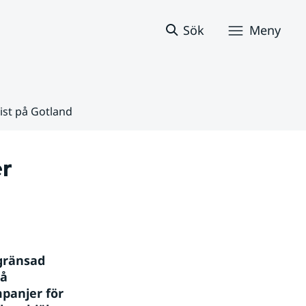
Sök
Meny
ist på Gotland
r
gränsad 
å 
anjer för 