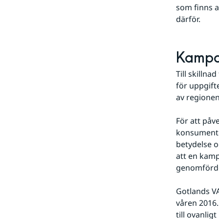
som finns at
därför.
Kampan
Till skilln
för uppgift
av regionen
För att påv
konsumenter
betydelse o
att en kam
genomförde
Gotlands V
våren 2016.
till ovanli