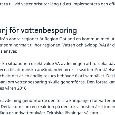
t ta till vid vattenbrist tar lång tid att implementera och eff
j för vattenbesparing
ad från andra regioner är Region Gotland en kommun med ut
er som normalt tillhör regionen. Vatten och avlopp (VA) är dä
s ansvar.
erka situationen direkt valde VA-avdelningen att försöka påv
na till att minska användandet av dricksvatten. Förståelsen
ch att det är en ändlig resurs behövde öka i samhället. Det 
panj om vattenbesparing skulle genomföras. Den första ka
s våren 2016.
A-avdelning genomförde den första kampanjen för vattenbe
 Detta kom som en reaktion på den torra hösten året innan v
gt låga grundvattennivåer. Tekniska lösningar så som 