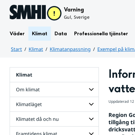
Hoppa till sidans innehåll
Varning
Gul, Sverige
Väder
Klimat
Data
Professionella tjänster
Start
Klimat
Klimatanpassning
Exempel på kli
Huvudinnehåll
Info
Klimat
vatt
Om klimat
Uppdaterad
12
Klimatläget
Undersidor
för
Region Go
Om
Klimatet då och nu
Undersidor
Klimatanpassning
klimat
tillgång 
för
för
dricksvat
Klimatläget
Undersidor
Framtidens klimat