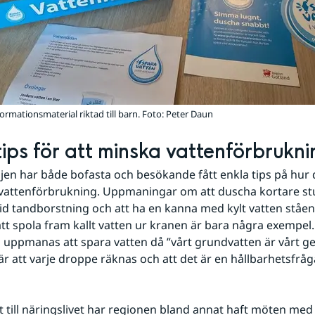
ormationsmaterial riktad till barn. Foto: Peter Daun
tips för att minska vattenförbrukn
en har både bofasta och besökande fått enkla tips på hur 
vattenförbrukning. Uppmaningar om att duscha kortare stu
id tandborstning och att ha en kanna med kylt vatten ståend
r att spola fram kallt vatten ur kranen är bara några exempel
 uppmanas att spara vatten då ”vårt grundvatten är vårt 
r att varje droppe räknas och att det är en hållbarhetsfråg
ut till näringslivet har regionen bland annat haft möten med 