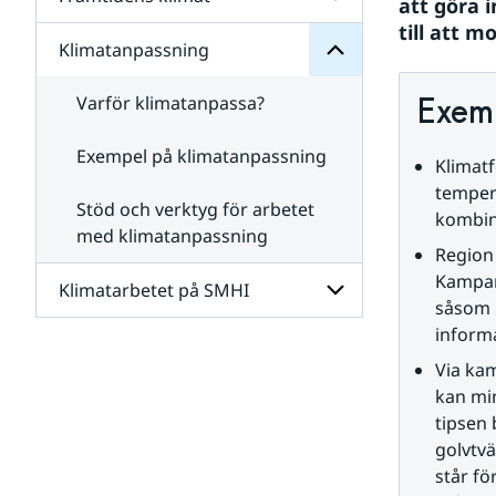
Undersidor
att göra 
för
till att m
Klimatet
Klimatanpassning
Undersidor
då
för
och
Framtidens
nu
Varför klimatanpassa?
Exemp
klimat
Exempel på klimatanpassning
Klimatf
temper
Stöd och verktyg för arbetet
kombina
med klimatanpassning
Region 
Kampanj
Klimatarbetet på SMHI
såsom r
informa
Undersidor
för
Via kam
Klimatarbetet
kan mi
på
tipsen 
SMHI
golvtvä
står fö