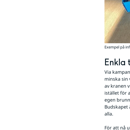
Exempel på inf
Enkla 
Via kampanj
minska sin 
av kranen v
istället fö
egen brunn
Budskapet ä
alla.
För att nå 