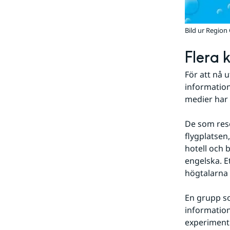
Bild ur Region
Flera 
För att nå 
information
medier har 
De som rese
flygplatsen
hotell och 
engelska. E
högtalarna 
En grupp so
information
experimentl