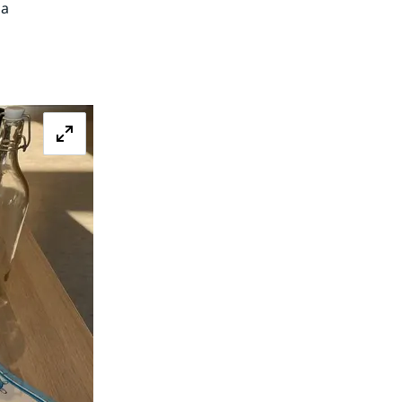
a 
Förstora bilden