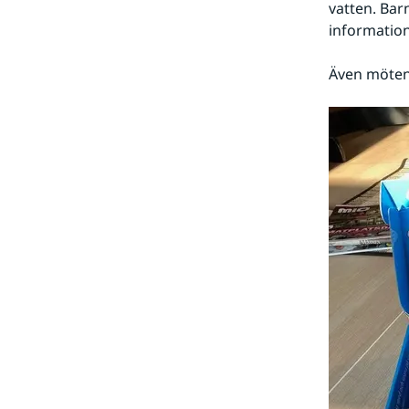
vatten. Bar
information 
Även möten 