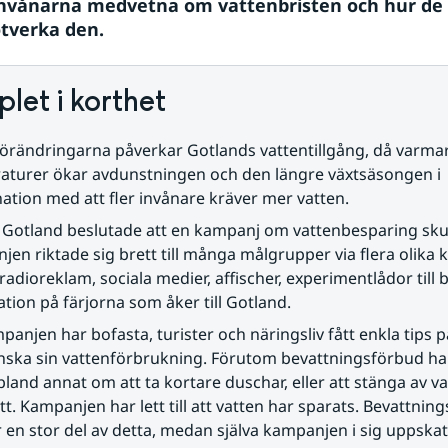
invånarna medvetna om vattenbristen och hur de k
otverka den.
let i korthet
örändringarna påverkar Gotlands vattentillgång, då varmar
aturer ökar avdunstningen och den längre växtsäsongen i 
tion med att fler invånare kräver mer vatten.
Gotland beslutade att en kampanj om vattenbesparing skull
en riktade sig brett till många målgrupper via flera olika k
adioreklam, sociala medier, affischer, experimentlådor till b
tion på färjorna som åker till Gotland.
panjen har bofasta, turister och näringsliv fått enkla tips p
nska sin vattenförbrukning. Förutom bevattningsförbud han
bland annat om att ta kortare duschar, eller att stänga av vat
tt. Kampanjen har lett till att vatten har sparats. Bevattnin
r en stor del av detta, medan själva kampanjen i sig uppskat