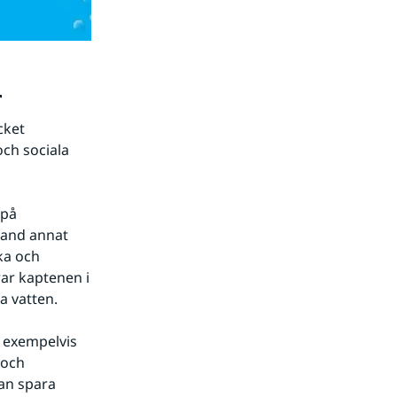
r
ket 
ch sociala 
på 
land annat 
a och 
ar kaptenen i 
a vatten.
 exempelvis 
och 
an spara 