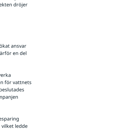
ekten dröjer 
ökat ansvar 
rför en del 
erka 
 för vattnets 
beslutades 
mpanjen 
sparing 
ilket ledde 