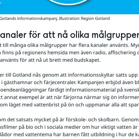
 Gotlands informationskampanj. Illustration: Region Gotland
kanaler för att nå olika målgruppe
ut till många olika målgrupper har flera kanaler använts. Myc
 finns på regionens hemsida men även radio, affischering o
använts för att nå ut brett med budskapet.
r till Gotland nås genom att informationsskyltar satts upp 
, i gästhamnar och färjecentraler. Kampanjen erbjöd även b
boendeanläggningar färdigt informationsmaterial på svensk
tt annat exempel är att när färjorna närmar sig ön informer
om läget med vattenbrist på ön och uppmanar alla att spar
m det satsats mycket på är förskole- och skolbarn. Genom
sfilmer på bio och i sociala medier om hur viktigt vatten är 
ådor med vattentema har barnen fått utbildning i hur de k