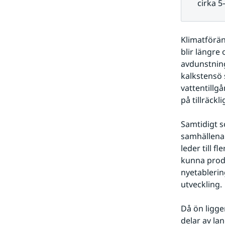
cirka 5
Klimatförän
blir längre
avdunstning
kalkstensö 
vattentillg
på tillräckli
Samtidigt so
samhällena
leder till 
kunna produc
nyetablerin
utveckling.
Då ön ligger
delar av la