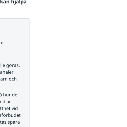
an hjälpa 
e 
e göras. 
analer 
arn och 
å hur de 
dlar 
tnet vid 
gsförbudet 
tas spara 