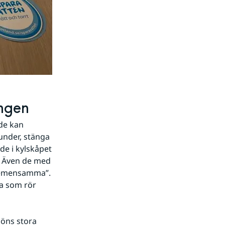
ingen
de kan 
nder, stänga 
e i kylskåpet 
. Även de med 
gemensamma”. 
a som rör 
öns stora 