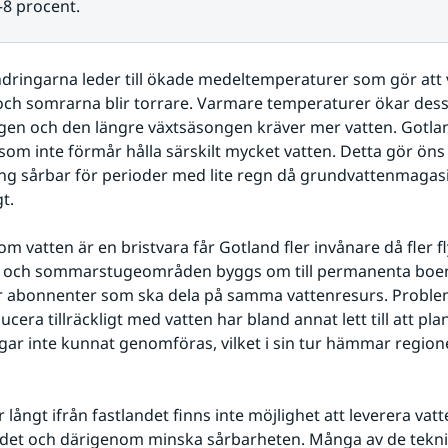
–8 procent.
dringarna leder till ökade medeltemperaturer som gör att
 och somrarna blir torrare. Varmare temperaturer ökar des
en och den längre växtsäsongen kräver mer vatten. Gotlan
som inte förmår hålla särskilt mycket vatten. Detta gör öns 
ång sårbar för perioder med lite regn då grundvattenmagasine
gt.
m vatten är en bristvara får Gotland fler invånare då fler flytt
 och sommarstugeområden byggs om till permanenta boen
fler abonnenter som ska dela på samma vattenresurs. Probleme
era tillräckligt med vatten har bland annat lett till att pla
gar inte kunnat genomföras, vilket i sin tur hämmar region
 långt ifrån fastlandet finns inte möjlighet att leverera vatt
ndet och därigenom minska sårbarheten. Många av de tekni