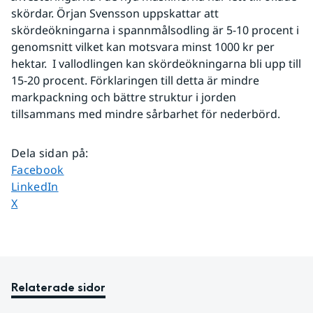
skördar. Örjan Svensson uppskattar att 
skördeökningarna i spannmålsodling är 5-10 procent i 
genomsnitt vilket kan motsvara minst 1000 kr per 
hektar.  I vallodlingen kan skördeökningarna bli upp till 
15-20 procent. Förklaringen till detta är mindre 
markpackning och bättre struktur i jorden 
tillsammans med mindre sårbarhet för nederbörd.
Dela sidan på
:
Dela sidan på
Facebook
Dela sidan på
LinkedIn
Dela sidan på
X
Relaterade sidor