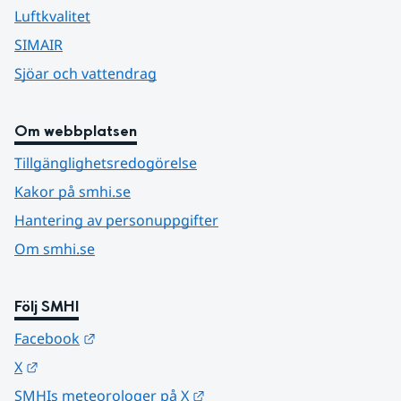
Luftkvalitet
SIMAIR
Sjöar och vattendrag
Om webbplatsen
Tillgänglighetsredogörelse
Kakor på smhi.se
Hantering av personuppgifter
Om smhi.se
Följ SMHI
Länk till annan webbplats.
Facebook
Länk till annan webbplats.
X
Länk till annan webbplats.
SMHIs meteorologer på X