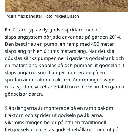
Tröska med bandställ. Foto: Mikael Olsson
En lättare typ av flytgödselspridare med ett 
släpslangsystem började användas på gården 2014. 
Den består av en pump, en ramp med 400 meter 
släpslang och en 6 tums matarslang. När det ska 
gödslas sänks pumpen ner i gårdens gödseltank och 
en matarslang kopplas på och pumpar ut gödseln till 
släpslangarna som hänger monterade på en 
spridarramp bakom traktorn. Anordningen väger 
cirka sju ton, vilket är 30-40 ton mindre än den gamla 
gödselspridaren.
Släpslangarna är monterade på en ramp bakom 
traktorn och sprider ut gödseln på åkrarna. 
Viktminskningen beror på att i en traditionell 
flytgödselspridare tas gödselbehållaren med ut på 