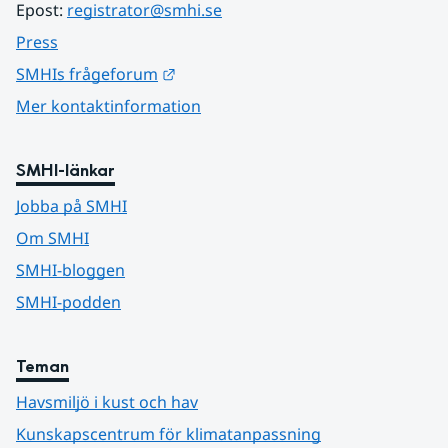
Epost: 
registrator@smhi.se
Press
Länk till annan webbplats.
SMHIs frågeforum
Mer kontaktinformation
SMHI-länkar
Jobba på SMHI
Om SMHI
SMHI-bloggen
SMHI-podden
Teman
Havsmiljö i kust och hav
Kunskapscentrum för klimatanpassning