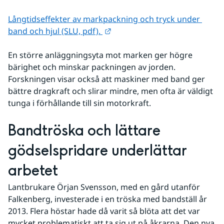
Långtidseffekter av markpackning och tryck under 
Länk till annan webbplats.
band och hjul (SLU, pdf). 
En större anläggningsyta mot marken ger högre 
bärighet och minskar packningen av jorden. 
Forskningen visar också att maskiner med band ger 
bättre dragkraft och slirar mindre, men ofta är väldigt 
tunga i förhållande till sin motorkraft.
Bandtröska och lättare 
gödselspridare underlättar 
arbetet
Lantbrukare Örjan Svensson, med en gård utanför 
Falkenberg, investerade i en tröska med bandställ år 
2013. Flera höstar hade då varit så blöta att det var 
mycket problematiskt att ta sig ut på åkrarna. Den nya 