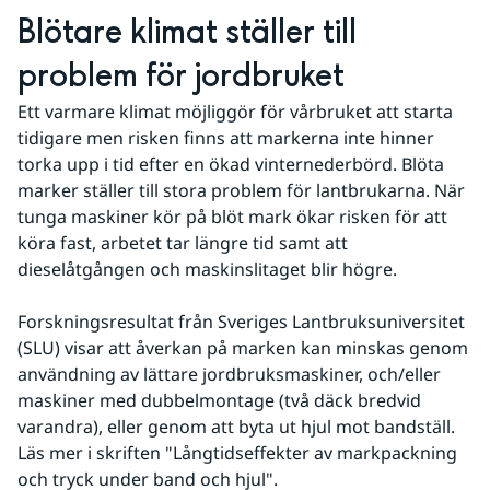
Blötare klimat ställer till 
problem för jordbruket
Ett varmare klimat möjliggör för vårbruket att starta 
tidigare men risken finns att markerna inte hinner 
torka upp i tid efter en ökad vinternederbörd. Blöta 
marker ställer till stora problem för lantbrukarna. När 
tunga maskiner kör på blöt mark ökar risken för att 
köra fast, arbetet tar längre tid samt att 
dieselåtgången och maskinslitaget blir högre.
Forskningsresultat från Sveriges Lantbruksuniversitet 
(SLU) visar att åverkan på marken kan minskas genom 
användning av lättare jordbruksmaskiner, och/eller 
maskiner med dubbelmontage (två däck bredvid 
varandra), eller genom att byta ut hjul mot bandställ. 
Läs mer i skriften "Långtidseffekter av markpackning 
och tryck under band och hjul".