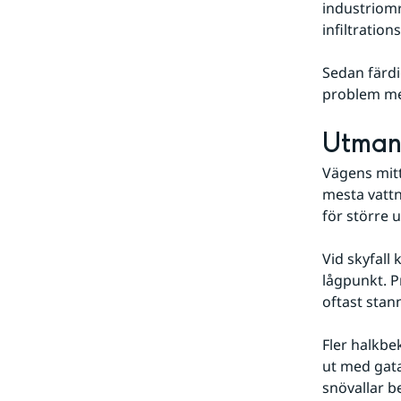
industriomr
infiltratio
Sedan färdi
problem med
Utmani
Vägens mitt
mesta vattn
för större 
Vid skyfall
lågpunkt. P
oftast stann
Fler halkbe
ut med gatan
snövallar b