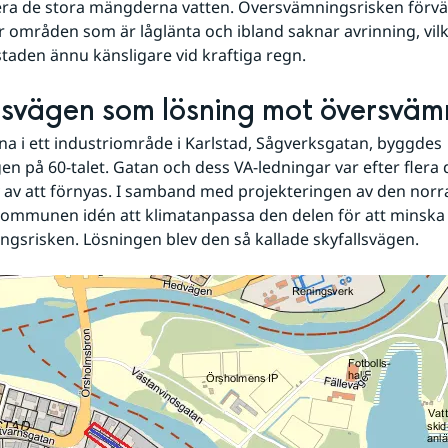
era de stora mängderna vatten. Översvämningsrisken förvärr
r områden som är låglänta och ibland saknar avrinning, vilk
taden ännu känsligare vid kraftiga regn.
lsvägen som lösning mot översväm
na i ett industriområde i Karlstad, Sågverksgatan, byggdes 
en på 60-talet. Gatan och dess VA-ledningar var efter flera d
 av att förnyas. I samband med projekteringen av den norra
kommunen idén att klimatanpassa den delen för att minska 
gsrisken. Lösningen blev den så kallade skyfallsvägen.