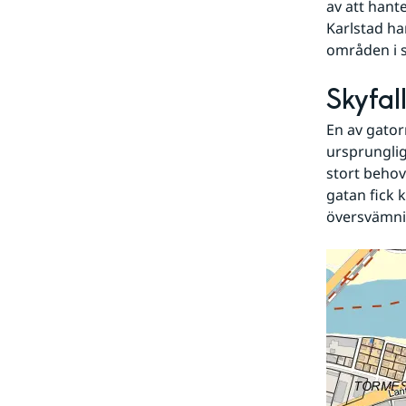
av att hant
Karlstad ha
områden i s
Skyfal
En av gator
ursprunglig
stort behov
gatan fick 
översvämnin