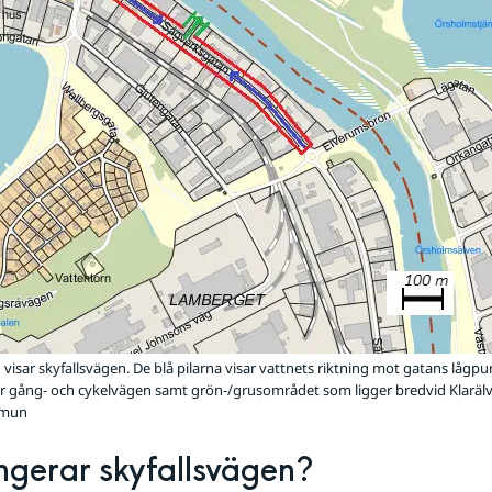
visar skyfallsvägen. De blå pilarna visar vattnets riktning mot gatans lågpu
r gång- och cykelvägen samt grön-/grusområdet som ligger bredvid Klarälven
mmun
ngerar skyfallsvägen?