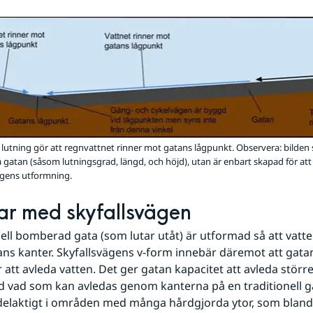
 lutning gör att regnvattnet rinner mot gatans lågpunkt. Observera: bilden s
 gatan (såsom lutningsgrad, längd, och höjd), utan är enbart skapad för att 
ägens utformning.
ar med skyfallsvägen
nell bomberad gata (som lutar utåt) är utformad så att vatten
s kanter. Skyfallsvägens v-form innebär däremot att gatan 
 att avleda vatten. Det ger gatan kapacitet att avleda större
 vad som kan avledas genom kanterna på en traditionell gat
rdelaktigt i områden med många hårdgjorda ytor, som bland