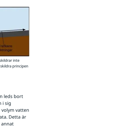
kildrar inte
skildra principen
 leds bort 
i sig 
 volym vatten 
a. Detta är 
 annat 