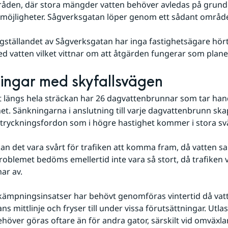
åden, där stora mängder vatten behöver avledas på grund a
nsmöjligheter. Sågverksgatan löper genom ett sådant områd
gställandet av Sågverksgatan har inga fastighetsägare hört
 vatten vilket vittnar om att åtgärden fungerar som plane
ngar med skyfallsvägen
 längs hela sträckan har 26 dagvattenbrunnar som tar han
et. Sänkningarna i anslutning till varje dagvattenbrunn ska
utryckningsfordon som i högre hastighet kommer i stora sv
 kan det vara svårt för trafiken att komma fram, då vatten sa
roblemet bedöms emellertid inte vara så stort, då trafiken vi
ar av.
kämpningsinsatser har behövt genomföras vintertid då vatte
s mittlinje och fryser till under vissa förutsättningar. Utlas
ehöver göras oftare än för andra gator, särskilt vid omväxla