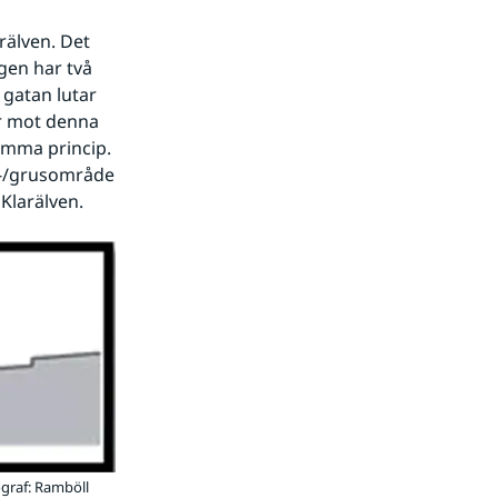
älven. Det 
en har två 
gatan lutar 
r mot denna 
amma princip. 
n-/grusområde 
 Klarälven.
ograf: Ramböll