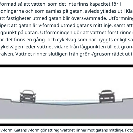
ormad så att vatten, som det inte finns kapacitet för i 
dningarna och som samlas på gatan, avleds ytledes ut i Klar
att fastigheter utmed gatan blir översvämmade. Utformning
per: att gatan är v-formad utmed gatans mittlinje, samt att 
ågpunkt på gatan. Utformningen gör att vattnet först rinne
är det finns en gång- och cykelväg som har byggts enligt s
ykelvägen leder vattnet vidare från lågpunkten till ett grö
rälven. Vattnet rinner slutligen från grön-/grusområdet ut i
 v-form. Gatans v-form gör att regnvattnet rinner mot gatans mittlinje. Fot