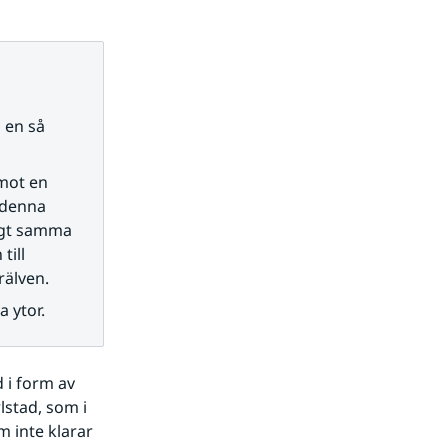
en så 
mot en 
denna 
igt samma 
ill 
rälven.
 ytor.
i form av 
lstad, som i 
 inte klarar 