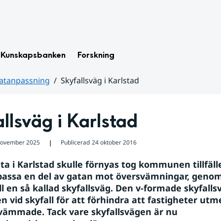
Kunskapsbanken
Forskning
matanpassning
Skyfallsväg i Karlstad
llsväg i Karlstad
november 2025
Publicerad
24 oktober 2016
❘
a i Karlstad skulle förnyas tog kommunen tillfället
assa en del av gatan mot översvämningar, genom 
ll en så kallad skyfallsväg. Den v-formade skyfalls
n vid skyfall för att förhindra att fastigheter utm
svämmade. Tack vare skyfallsvägen är nu 