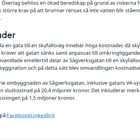
 Överlag behövs en ökad beredskap på grund av riskerna för
s större krav på att brunnar rensas så inte vatten blir ståend
.
ader
a en gata till en skyfallsväg innebär höga kostnader, då sky
kräver att gatan sänks samt anpassas till omkringliggande f
vandlade emellertid delar av Sågverksgatan till en skyfalls
yggnation och på detta sätt blev omvandlingen kostnadsef
ie ombyggnaden av Sågverksgatan, inklusive gatans VA-sys
 slutkostnad på 20,4 miljoner kronor. Det inkluderar merk
sningen på 1,5 miljoner kronor.
Dela sidan på
Dela sidan på
Dela sidan på
 på
:
Facebook
LinkedIn
X