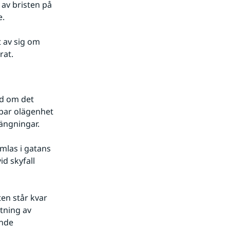
v bristen på 
e.
 av sig om 
rat.
d om det 
par olägenhet 
ängningar.
mlas i gatans 
d skyfall 
n står kvar 
tning av 
nde 