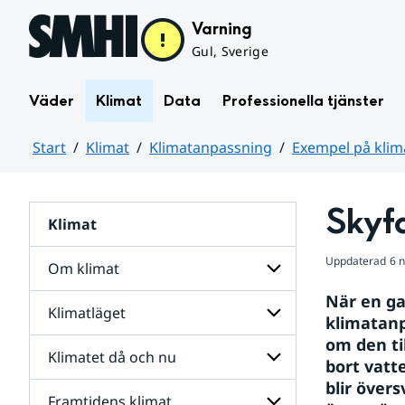
Hoppa till sidans innehåll
Varning
Gul, Sverige
Väder
Klimat
Data
Professionella tjänster
Start
Klimat
Klimatanpassning
Exempel på kli
Huvudinnehåll
Skyfa
Klimat
Uppdaterad
6 
Om klimat
När en gat
Klimatläget
Undersidor
klimatanp
för
om den ti
Om
Klimatet då och nu
Undersidor
Klimatanpassning
klimat
bort vatte
för
för
blir över
Klimatläget
Undersidor
Framtidens klimat