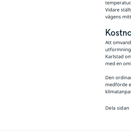
temperatur.
Vidare ställ
vägens mitt
Kostn
Att omvandl
utformning 
Karlstad om
med en omb
Den ordinar
medförde en
klimatanpas
Dela sidan