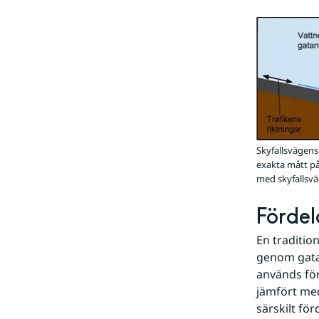
Skyfallsvägens
exakta mått på
med skyfallsv
Fördel
En traditio
genom gatan
används för
jämfört med
särskilt fö