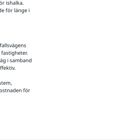
 ishalka. 
e för länge i 
fallsvägens 
astigheter. 
väg i samband 
fektiv.
tem, 
ostnaden för 