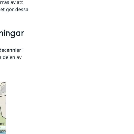
as av att 
et gör dessa 
ningar
ecennier i 
 delen av 