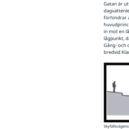
Gatan är utf
dagvattenle
förhindrar 
huvudprinci
in mot en l
lågpunkt, d
Gång- och c
bredvid Kla
Skyfallsvägens