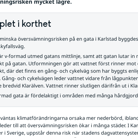
ingsrisken mycket lägre.
let i korthet
 minska översvämningsrisken på en gata i Karlstad byggdes 
skyfallsväg.
r v-formad utmed gatans mittlinje, samt att gatan lutar in 
t på gatan. Utformningen gör att vattnet först rinner mot 
t, där det finns en gång- och cykelväg som har byggts enl
. Gång- och cykelvägen leder vattnet vidare från lågpunkten t
bredvid Klarälven. Vattnet rinner slutligen därifrån ut i Kla
ormad gata är fördelaktigt i områden med många hårdgjorda
 väntas klimatförändringarna orsaka mer nederbörd, ibland 
 leder till att översvämningsrisken ökar i många städer. I Kar
r i Sverige, uppstår denna risk när stadens dagvattensystem