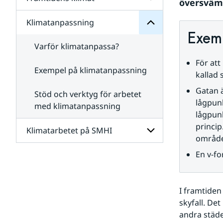
Undersidor
översvämn
för
Klimatet
Klimatanpassning
Undersidor
då
för
Exemp
och
Framtidens
nu
Varför klimatanpassa?
klimat
För att
Exempel på klimatanpassning
kallad 
Gatan ä
Stöd och verktyg för arbetet
lågpunk
med klimatanpassning
lågpunk
princip
Klimatarbetet på SMHI
område 
En v-f
Undersidor
för
Klimatarbetet
på
I framtiden
SMHI
skyfall. Det
andra städe