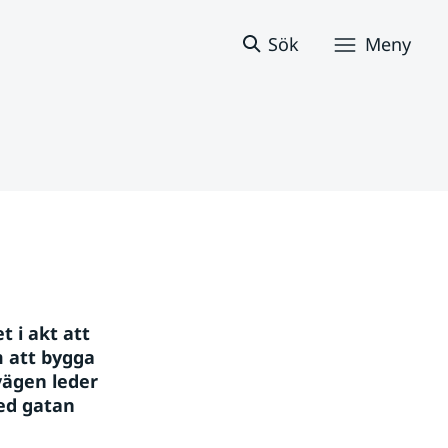
Sök
Meny
 i akt att 
att bygga 
vägen leder 
ed gatan 