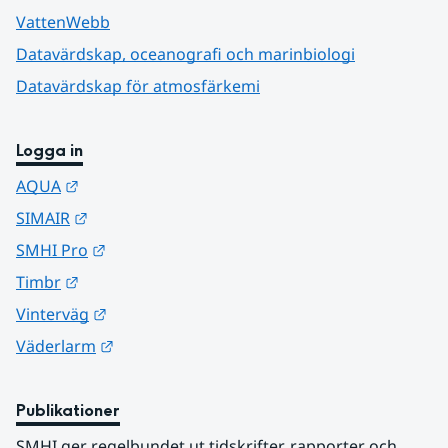
VattenWebb
Datavärdskap, oceanografi och marinbiologi
Datavärdskap för atmosfärkemi
Logga in
Länk till annan webbplats.
AQUA
Länk till annan webbplats.
SIMAIR
Länk till annan webbplats.
SMHI Pro
Länk till annan webbplats.
Timbr
Länk till annan webbplats.
Vinterväg
Länk till annan webbplats.
Väderlarm
Publikationer
SMHI ger regelbundet ut tidskrifter, rapporter och 