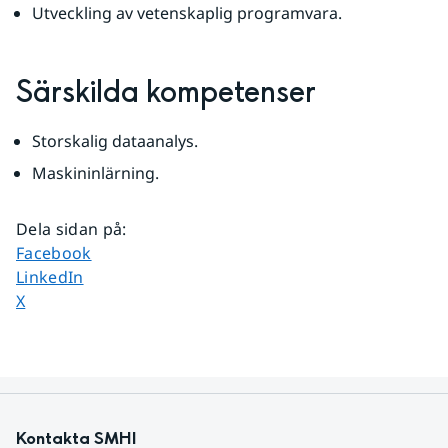
Utveckling av vetenskaplig programvara.
Särskilda kompetenser
Storskalig dataanalys.
Maskininlärning.
Dela sidan på
:
Dela sidan på
Facebook
Dela sidan på
LinkedIn
Dela sidan på
X
Kontakta SMHI