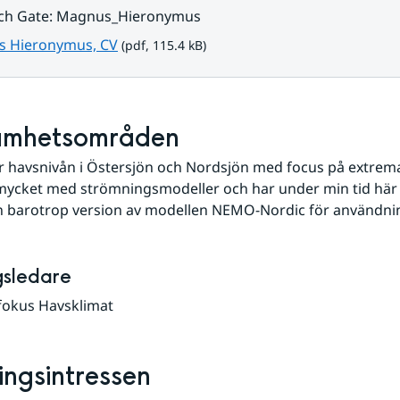
ch Gate: Magnus_Hieronymus
pdf, 115.4 kB.
 Hieronymus, CV
 (pdf, 115.4 kB)
amhetsområden
r havsnivån i Östersjön och Nordsjön med focus på extrema
 mycket med strömningsmodeller och har under min tid här
n barotrop version av modellen NEMO-Nordic för användning
gsledare
fokus Havsklimat
ingsintressen