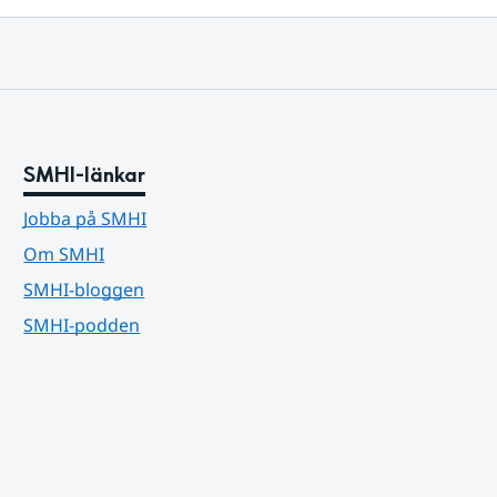
SMHI-länkar
Jobba på SMHI
Om SMHI
SMHI-bloggen
SMHI-podden