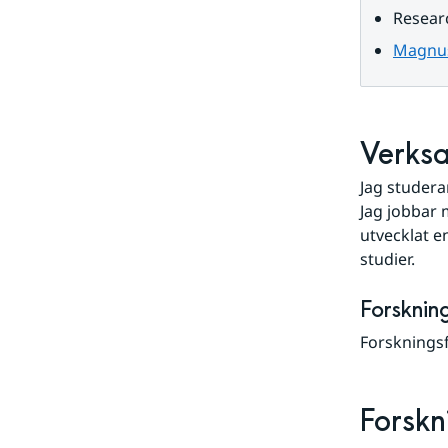
data
Resear
Magnus
Verks
Jag studera
Jag jobbar
utvecklat e
studier.
Forsknin
Forsknings
Forskn