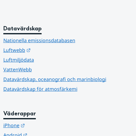
Datavärdskap
Nationella emissionsdatabasen
Länk till annan webbplats.
Luftwebb
Luftmiljödata
VattenWebb
Datavärdskap, oceanografi och marinbiologi
Datavärdskap för atmosfärkemi
Väderappar
Länk till annan webbplats.
iPhone
Länk till annan webbplats.
Android