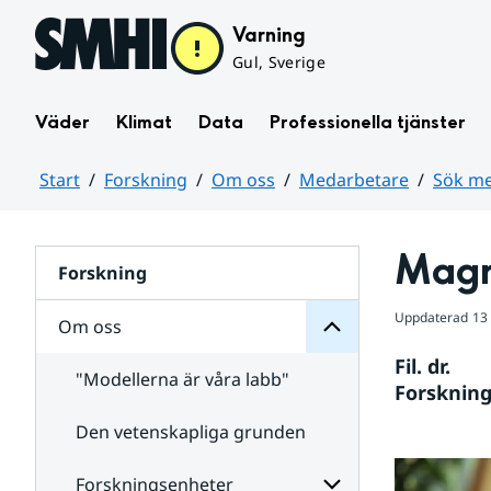
Hoppa till sidans innehåll
Varning
Gul, Sverige
Väder
Klimat
Data
Professionella tjänster
Start
Forskning
Om oss
Medarbetare
Sök me
oss
Huvudinnehåll
Om
för
Magn
Undersidor
Forskning
Uppdaterad
13
Om oss
Fil. dr. 
"Modellerna är våra labb"
Forskning
Den vetenskapliga grunden
Medarbetare
för
Undersidor
Forskningsenheter