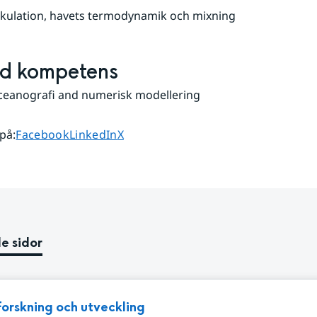
rkulation, havets termodynamik och mixning
ld kompetens
oceanografi and numerisk modellering
Dela sidan på
Dela sidan på
Dela sidan på
 på
:
Facebook
LinkedIn
X
e sidor
Forskning och utveckling