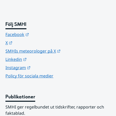
Följ SMHI
Länk till annan webbplats.
Facebook
Länk till annan webbplats.
X
Länk till annan webbplats.
SMHIs meteorologer på X
Länk till annan webbplats.
Linkedin
Länk till annan webbplats.
Instagram
Policy för sociala medier
Publikationer
SMHI ger regelbundet ut tidskrifter, rapporter och 
faktablad.