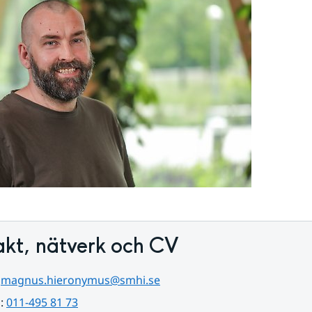
akt, nätverk och CV
 
magnus.hieronymus@smhi.se
: 
011-495 81 73