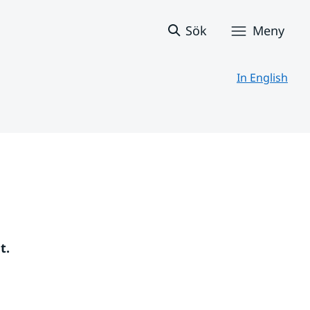
Sök
Meny
In English
t.