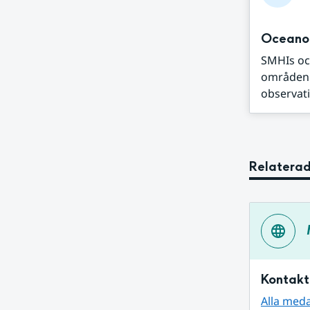
Oceano
SMHIs oc
områden s
observatio
Relaterad
Kontakt
Alla med