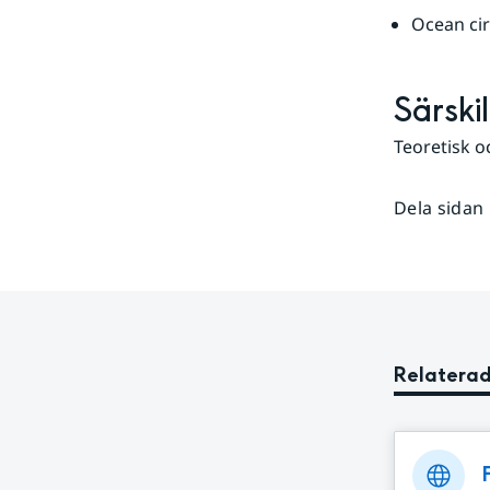
Ocean ci
Särski
Teoretisk 
Dela sidan
Relaterad