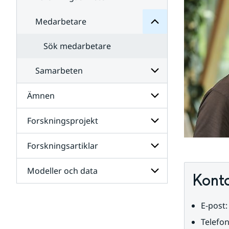
Medarbetare
Undersidor
för
Forskningsenheter
Sök medarbetare
Samarbeten
Ämnen
Undersidor
för
Samarbeten
Forskningsprojekt
Undersidor
för
Ämnen
Forskningsartiklar
Undersidor
för
Forskningsprojekt
Modeller och data
Undersidor
Kont
för
Forskningsartiklar
Undersidor
E-post:
för
Modeller
Telefon
och