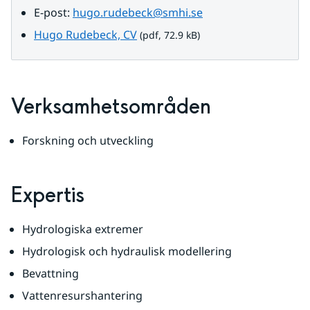
E-post: 
hugo.rudebeck@smhi.se
pdf, 72.9 kB.
Hugo Rudebeck, CV
 (pdf, 72.9 kB)
Verksamhetsområden
Forskning och utveckling
Expertis
Hydrologiska extremer
Hydrologisk och hydraulisk modellering
Bevattning
Vattenresurshantering