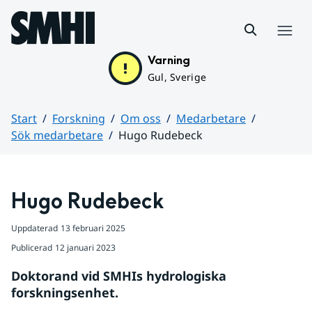
Hoppa till sidans innehåll
Meny
Varning
Gul, Sverige
Start
Forskning
Om oss
Medarbetare
Sök medarbetare
Hugo Rudebeck
Huvudinnehåll
Hugo Rudebeck
Uppdaterad
13 februari 2025
Publicerad
12 januari 2023
Doktorand vid SMHIs hydrologiska 
forskningsenhet.