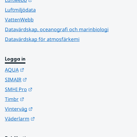
Luftmiljödata
VattenWebb
Datavärdskap, oceanografi och marinbiologi
Datavärdskap för atmosfärkemi
Logga in
Länk till annan webbplats.
AQUA
Länk till annan webbplats.
SIMAIR
Länk till annan webbplats.
SMHI Pro
Länk till annan webbplats.
Timbr
Länk till annan webbplats.
Vinterväg
Länk till annan webbplats.
Väderlarm