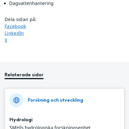
Dagvattenhantering
Dela sidan på
:
Dela sidan på
Facebook
Dela sidan på
LinkedIn
Dela sidan på
X
Relaterade sidor
Forskning och utveckling
Hydrologi
SMHIs hydrologiska forskningsenhet