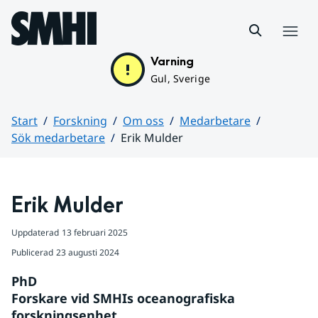
Hoppa till sidans innehåll
Meny
Varning
Gul, Sverige
Start
Forskning
Om oss
Medarbetare
Sök medarbetare
Erik Mulder
Huvudinnehåll
Erik Mulder
Uppdaterad
13 februari 2025
Publicerad
23 augusti 2024
PhD
Forskare vid SMHIs oceanografiska 
forskningsenhet.