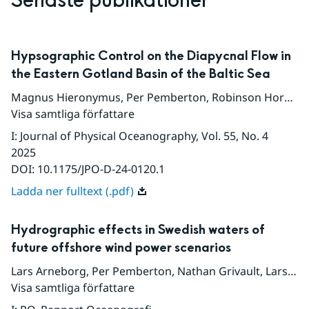
Senaste publikationer
Hypsographic Control on the Diapycnal Flow in
the Eastern Gotland Basin of the Baltic Sea
Magnus Hieronymus
,
Per Pemberton
,
Robinson Hordoir
,
Visa samtliga författare
I
:
Journal of Physical Oceanography
, Vol. 55
, No. 4
2025
DOI:
10.1175/JPO-D-24-0120.1
Ladda ner fulltext (.pdf)
Hydrographic effects in Swedish waters of
future offshore wind power scenarios
Lars Arneborg
,
Per Pemberton
,
Nathan Grivault
,
Lars Axell
Visa samtliga författare