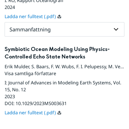
I
:
RO, Rapport Oceanografi
2024
Ladda ner fulltext (.pdf)
Sammanfattning
Symbiotic Ocean Modeling Using Physics-
Controlled Echo State Networks
Erik Mulder
,
S. Baars
,
F. W. Wubs
,
F. I. Pelupessy
,
M. Verstraaten
Visa samtliga författare
I
:
Journal of Advances in Modeling Earth Systems
, Vol.
15
, No. 12
2023
DOI:
10.1029/2023MS003631
Ladda ner fulltext (.pdf)