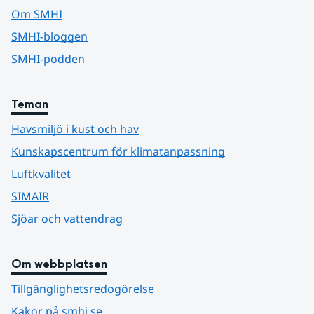
Om SMHI
SMHI-bloggen
SMHI-podden
Teman
Havsmiljö i kust och hav
Kunskapscentrum för klimatanpassning
Luftkvalitet
SIMAIR
Sjöar och vattendrag
Om webbplatsen
Tillgänglighetsredogörelse
Kakor på smhi.se