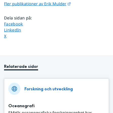
Länk till annan webbpl
Fler publikationer av Erik Mulder
Dela sidan på
:
Dela sidan på
Facebook
Dela sidan på
LinkedIn
Dela sidan på
X
Relaterade sidor
Forskning och utveckling
Oceanografi
SMHIs oceanografiska forskningsenhet har