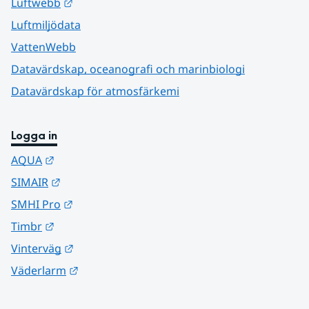
Länk till annan webbplats.
Luftwebb
Luftmiljödata
VattenWebb
Datavärdskap, oceanografi och marinbiologi
Datavärdskap för atmosfärkemi
Logga in
Länk till annan webbplats.
AQUA
Länk till annan webbplats.
SIMAIR
Länk till annan webbplats.
SMHI Pro
Länk till annan webbplats.
Timbr
Länk till annan webbplats.
Vinterväg
Länk till annan webbplats.
Väderlarm