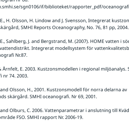
.smhi.se/sgn0106/if/biblioteket/rapporter_pdf/oceanografi
E., H. Olsson, H. Lindow and J. Svensson, Integrerat kustzon
kärgård, SMHI Reports Oceanography, No. 76, 81 pp, 2004.
E., Sahlberg, J. and Bergstrand, M. (2007). HOME vatten i söd
vattendistrikt. Integrerat modellsystem för vattenkvalitetsb
grafi Nr.87.
& Årnfelt, E. 2003. Kustzonsmodellen i regional miljöanalys. 
 nr 74. 2003.
. and Olsson, H., 2001. Kustzonsmodell för norra delarna av 
ds skärgård. SMHI oceanografi. Nr 69, 2001.
 and Olburs, C. 2006. Vattenparametrar i anslutning till Kväd
område FSO. SMHI rapport Nr. 2006-19.