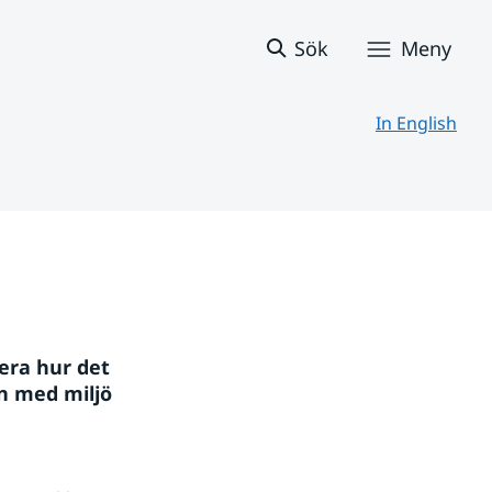
Sök
Meny
In English
ra hur det 
 med miljö 