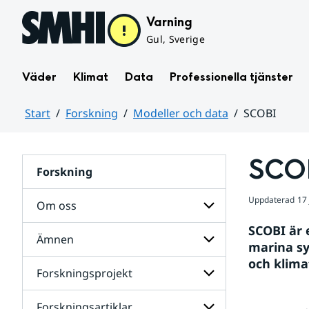
Hoppa till sidans innehåll
Varning
Gul, Sverige
Väder
Klimat
Data
Professionella tjänster
Start
Forskning
Modeller och data
SCOBI
Huvudinnehåll
SCO
Forskning
Uppdaterad
17
Om oss
SCOBI är 
Ämnen
Undersidor
marina s
data
för
och klima
Om
och
Forskningsprojekt
Undersidor
Modeller
oss
för
för
Ämnen
Undersidor
Forskningsartiklar