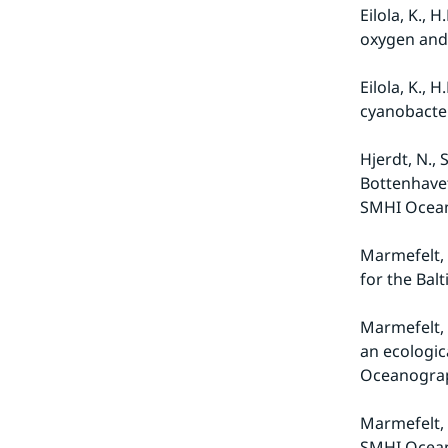
Eilola, K.,
oxygen and
Eilola, K.,
cyanobacteri
Hjerdt, N., 
Bottenhavet
SMHI Ocean
Marmefelt, 
for the Balt
Marmefelt, 
an ecologic
Oceanograp
Marmefelt, 
SMHI Oceano