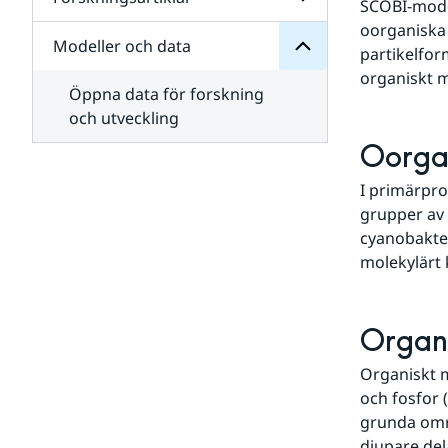
Undersidor
SCOBI-model
för
oorganiska 
Forskningsprojekt
Modeller och data
Undersidor
partikelfor
för
organiskt m
Forskningsartiklar
Öppna data för forskning
och utveckling
Oorga
I primärpro
grupper av f
cyanobakter
molekylärt 
Organi
Organiskt m
och fosfor 
grunda områ
djupare del