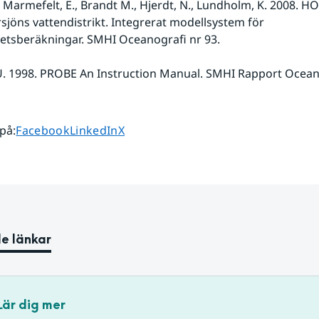
, Marmefelt, E., Brandt M., Hjerdt, N., Lundholm, K. 2008. HO
sjöns vattendistrikt. Integrerat modellsystem för 
tetsberäkningar. SMHI Oceanografi nr 93.
. 1998. PROBE An Instruction Manual. SMHI Rapport Oceano
Dela sidan på
Dela sidan på
Dela sidan på
 på
:
Facebook
LinkedIn
X
e länkar
Lär dig mer