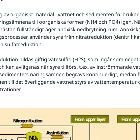
 av organiskt material i vattnet och sedimenten förbrukar 
ringsämnena till oorganiska former (NH4 och PO4) igen. När
nästan fullständigt äger anoxisk nedbrytning rum. Anoxiska
sprocesser använder syre från nitratreduktion (denitrifikat
ån sulfatreduktion.
duktion bildas giftig vätesulfid (H2S), som ingår som negativt
h kan avlägsnas när syre tillförs, t.ex. av inströmmande vat
 sedimentets näringsämnen begravs kontinuerligt, medan fl
n till det överliggande vattnet styrs av vattentemperatur o
rationer.