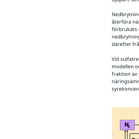
Nedbrytning
återföra nä
förbrukats 
nedbrytning
därefter fr
Vid sulfatre
modellen oc
fraktion av
näringsämne
syrekoncent