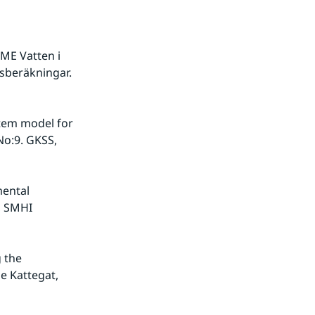
ME Vatten i 
sberäkningar. 
tem model for 
No:9. GKSS, 
ental 
 SMHI 
 the 
 Kattegat, 