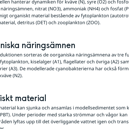
len hanterar dynamiken för kväve (N), syre (O2) och fosfor (
näringsämnen, nitrat (NO3), ammoniak (NH4) och fosfat (P
migt organiskt material bestående av fytoplankton (autotrofe
aterial, detritus (DET) och zooplankton (ZOO).
niska näringsämnen
duktionen sorteras de oorganiska näringsämnena av tre fun
ytoplankton, kiselalger (A1), flagellater och övriga (A2) sam
ier (A3). De modellerade cyanobakterierna har också förmåg
kväve (N2).
skt material
aterial kan sjunka och ansamlas i modellsedimentet som k
(PBT). Under perioder med starka strömmar och vågor kan s
den lyftas upp till det överliggande vattnet igen och transpo
ar.