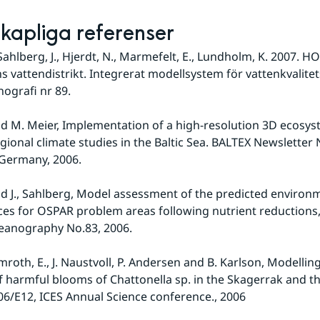
kapliga referenser
ahlberg, J., Hjerdt, N., Marmefelt, E., Lundholm, K. 2007. HO
s vattendistrikt. Integrerat modellsystem för vattenkvalitet
ografi nr 89.
 and M. Meier, Implementation of a high-resolution 3D ecosys
egional climate studies in the Baltic Sea. BALTEX Newsletter 
 Germany, 2006.
 and J., Sahlberg, Model assessment of the predicted environm
s for OSPAR problem areas following nutrient reductions,
eanography No.83, 2006.
Almroth, E., J. Naustvoll, P. Andersen and B. Karlson, Modelling
 harmful blooms of Chattonella sp. in the Skagerrak and the
6/E12, ICES Annual Science conference., 2006