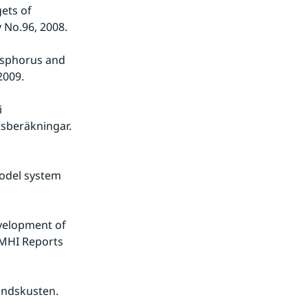
ets of 
 No.96, 2008.
osphorus and 
2009.
 
sberäkningar. 
odel system 
velopment of 
SMHI Reports 
andskusten. 