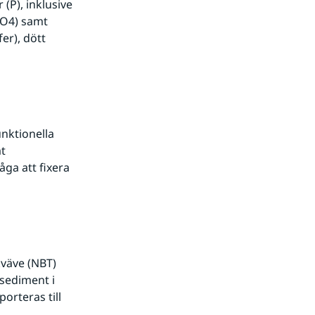
P), inklusive 
O4) samt 
r), dött 
ktionella 
t 
a att fixera 
väve (NBT) 
ediment i 
rteras till 