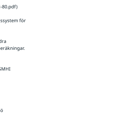
-80.pdf)
ssystem för 
ra 
eräkningar. 
SMHI 
ö 