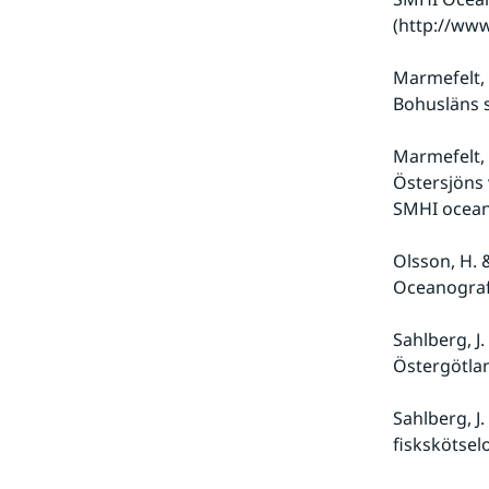
(http://www
Marmefelt, 
Bohusläns s
Marmefelt, 
Östersjöns 
SMHI oceano
Olsson, H. 
Oceanografi
Sahlberg, J
Östergötlan
Sahlberg, J.
fiskskötsel