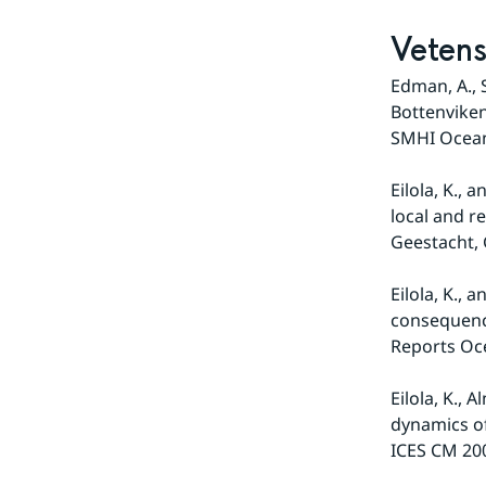
Vetens
Edman, A., S
Bottenviken
SMHI Ocean
Eilola, K.,
local and r
Geestacht,
Eilola, K.,
consequence
Reports Oc
Eilola, K., 
dynamics of
ICES CM 200