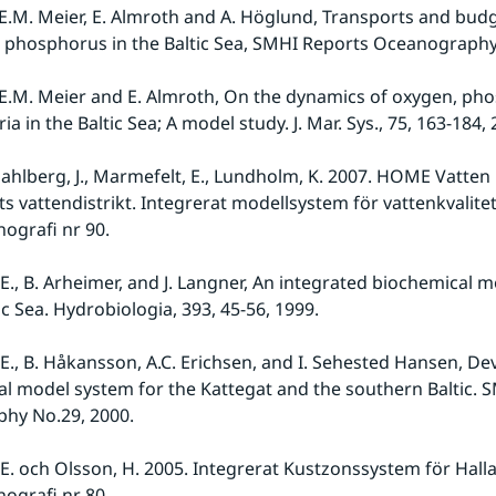
 H.E.M. Meier, E. Almroth and A. Höglund, Transports and budg
 phosphorus in the Baltic Sea, SMHI Reports Oceanography
 H.E.M. Meier and E. Almroth, On the dynamics of oxygen, ph
a in the Baltic Sea; A model study. J. Mar. Sys., 75, 163-184, 
Sahlberg, J., Marmefelt, E., Lundholm, K. 2007. HOME Vatten i
s vattendistrikt. Integrerat modellsystem för vattenkvalitet
ografi nr 90.
E., B. Arheimer, and J. Langner, An integrated biochemical m
ic Sea. Hydrobiologia, 393, 45-56, 1999.
E., B. Håkansson, A.C. Erichsen, and I. Sehested Hansen, De
al model system for the Kattegat and the southern Baltic. 
hy No.29, 2000.
E. och Olsson, H. 2005. Integrerat Kustzonssystem för Hall
grafi nr 80. 