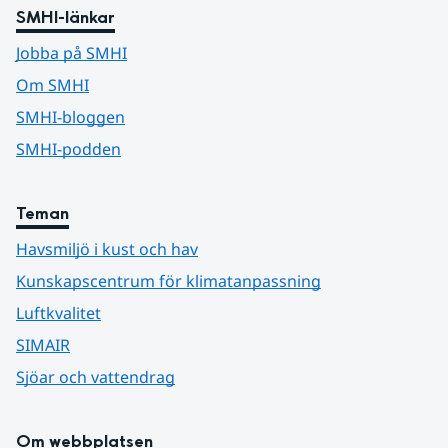
SMHI-länkar
Jobba på SMHI
Om SMHI
SMHI-bloggen
SMHI-podden
Teman
Havsmiljö i kust och hav
Kunskapscentrum för klimatanpassning
Luftkvalitet
SIMAIR
Sjöar och vattendrag
Om webbplatsen