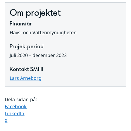
Om projektet
Finansiär
Havs- och Vattenmyndigheten
Projektperiod
Juli 2020 – december 2023
Kontakt SMHI
Lars Arneborg
Dela sidan på
:
Dela sidan på
Facebook
Dela sidan på
LinkedIn
Dela sidan på
X