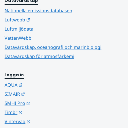
Datavärdskap
Nationella emissionsdatabasen
Länk till annan webbplats.
Luftwebb
Luftmiljödata
VattenWebb
Datavärdskap, oceanografi och marinbiologi
Datavärdskap för atmosfärkemi
Logga in
Länk till annan webbplats.
AQUA
Länk till annan webbplats.
SIMAIR
Länk till annan webbplats.
SMHI Pro
Länk till annan webbplats.
Timbr
Länk till annan webbplats.
Vinterväg