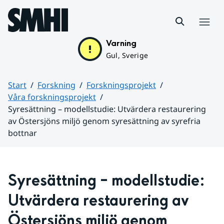
Hoppa till sidans innehåll
Meny
Varning
Gul, Sverige
Start
Forskning
Forskningsprojekt
Våra forskningsprojekt
Syresättning – modellstudie: Utvärdera restaurering
av Östersjöns miljö genom syresättning av syrefria
bottnar
Huvudinnehåll
Syresättning – modellstudie: 
Utvärdera restaurering av 
Östersjöns miljö genom 