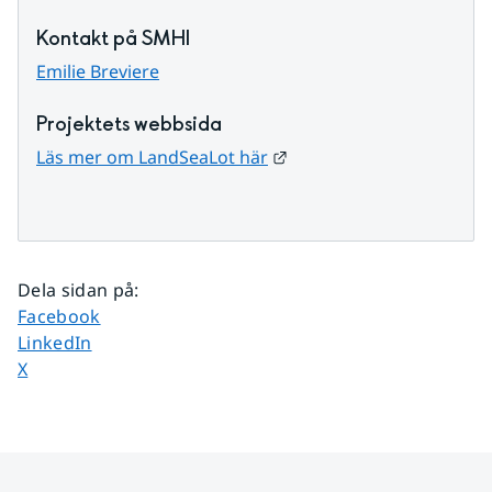
Kontakt på SMHI
Emilie Breviere
Projektets webbsida
Länk till annan webbplat
Läs mer om LandSeaLot här
Dela sidan på
:
Dela sidan på
Facebook
Dela sidan på
LinkedIn
Dela sidan på
X