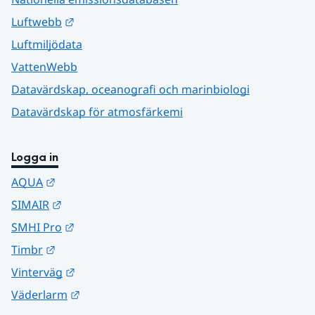
Länk till annan webbplats.
Luftwebb
Luftmiljödata
VattenWebb
Datavärdskap, oceanografi och marinbiologi
Datavärdskap för atmosfärkemi
Logga in
Länk till annan webbplats.
AQUA
Länk till annan webbplats.
SIMAIR
Länk till annan webbplats.
SMHI Pro
Länk till annan webbplats.
Timbr
Länk till annan webbplats.
Vinterväg
Länk till annan webbplats.
Väderlarm