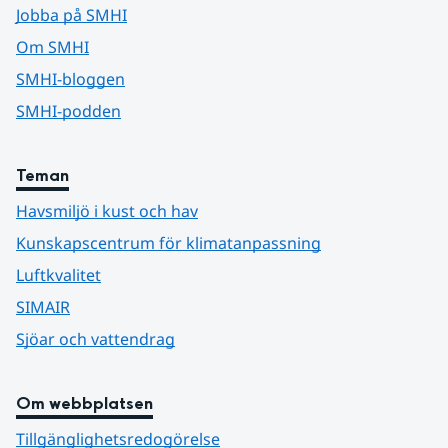
Jobba på SMHI
Om SMHI
SMHI-bloggen
SMHI-podden
Teman
Havsmiljö i kust och hav
Kunskapscentrum för klimatanpassning
Luftkvalitet
SIMAIR
Sjöar och vattendrag
Om webbplatsen
Tillgänglighetsredogörelse