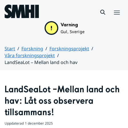
Hoppa till sidans innehåll
Meny
Varning
Gul, Sverige
Start
Forskning
Forskningsprojekt
Våra forskningsprojekt
LandSeaLot – Mellan land och hav
Huvudinnehåll
LandSeaLot –Mellan land och 
hav: Låt oss observera 
tillsammans!
Uppdaterad
1 december 2025