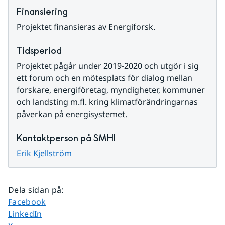
Finansiering
Projektet finansieras av Energiforsk.
Tidsperiod
Projektet pågår under 2019-2020 och utgör i sig 
ett forum och en mötesplats för dialog mellan 
forskare, energiföretag, myndigheter, kommuner 
och landsting m.fl. kring klimatförändringarnas 
påverkan på energisystemet.
Kontaktperson på SMHI
Erik Kjellström
Dela sidan på
:
Dela sidan på
Facebook
Dela sidan på
LinkedIn