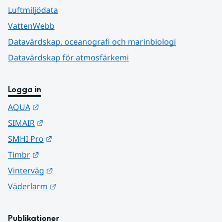
Luftmiljödata
VattenWebb
Datavärdskap, oceanografi och marinbiologi
Datavärdskap för atmosfärkemi
Logga in
Länk till annan webbplats.
AQUA
Länk till annan webbplats.
SIMAIR
Länk till annan webbplats.
SMHI Pro
Länk till annan webbplats.
Timbr
Länk till annan webbplats.
Vinterväg
Länk till annan webbplats.
Väderlarm
Publikationer