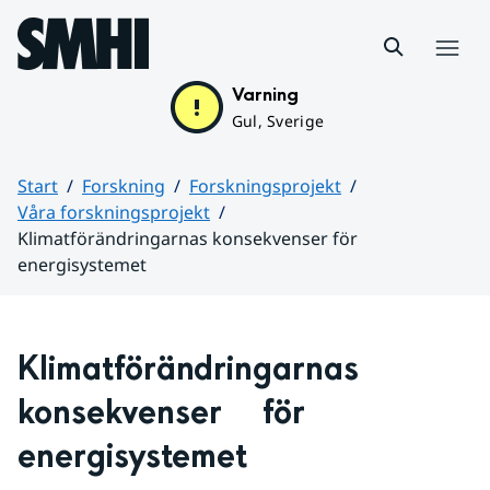
Hoppa till sidans innehåll
Meny
Varning
Gul, Sverige
Start
Forskning
Forskningsprojekt
Våra forskningsprojekt
Klimatförändringarnas konsekvenser för
energisystemet
Huvudinnehåll
Klimatförändringarnas 
konsekvenser	för 
energisystemet