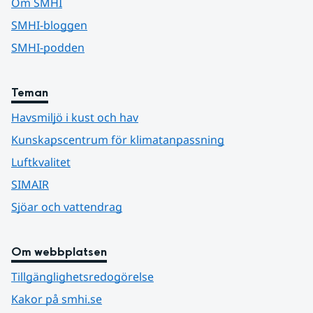
Om SMHI
SMHI-bloggen
SMHI-podden
Teman
Havsmiljö i kust och hav
Kunskapscentrum för klimatanpassning
Luftkvalitet
SIMAIR
Sjöar och vattendrag
Om webbplatsen
Tillgänglighetsredogörelse
Kakor på smhi.se