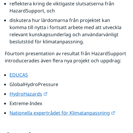
reflektera kring de viktigaste slutsatserna från 
HazardSupport, och
diskutera hur lärdomarna från projektet kan 
komma till nytta i fortsatt arbete med att utveckla 
relevant kunskapsunderlag och användarvänligt 
beslutstöd för klimatanpassning.
Föurtom presentation av resultat från HazardSupport 
introducerades även flera nya projekt och uppdrag:
EDUCAS
GlobalHydroPressure
Länk till annan webbplats.
HydroHazards
Extreme-Index
Länk til
Nationella expertrådet för Klimatanpassning