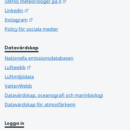
Länk till annan webbplats.
SMHIs meteorologer på X
Länk till annan webbplats.
Linkedin
Länk till annan webbplats.
Instagram
Policy för sociala medier
Datavärdskap
Nationella emissionsdatabasen
Länk till annan webbplats.
Luftwebb
Luftmiljödata
VattenWebb
Datavärdskap, oceanografi och marinbiologi
Datavärdskap för atmosfärkemi
Logga in