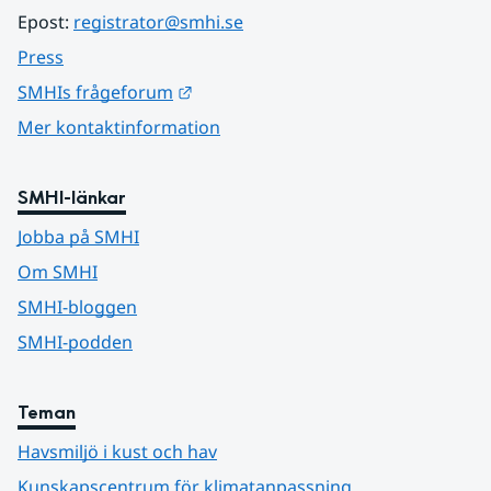
Epost: 
registrator@smhi.se
Press
Länk till annan webbplats.
SMHIs frågeforum
Mer kontaktinformation
SMHI-länkar
Jobba på SMHI
Om SMHI
SMHI-bloggen
SMHI-podden
Teman
Havsmiljö i kust och hav
Kunskapscentrum för klimatanpassning