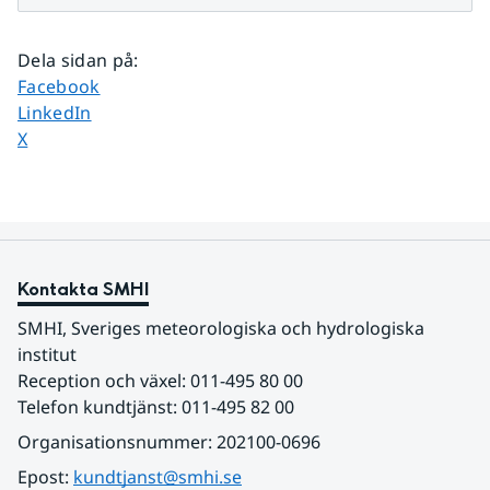
Dela sidan på
:
Dela sidan på
Facebook
Dela sidan på
LinkedIn
Dela sidan på
X
Kontakta SMHI
SMHI, Sveriges meteorologiska och hydrologiska 
institut
Reception och växel: 011-495 80 00
Telefon kundtjänst: 011-495 82 00
Organisationsnummer: 202100-0696
Epost: 
kundtjanst@smhi.se