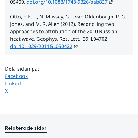
Länk till 
05400. 
doi.org/10.1088/1748-9326/aab827
Otto, F. E. L., N. Massey, G. J. van Oldenborgh, R. G. 
Jones, and M. R. Allen (2012), Reconciling two 
approaches to attribution of the 2010 Russian 
heat wave, Geophys. Res. Lett., 39, L04702, 
Länk till annan webbplats
doi:10.1029/2011GL050422
Dela sidan på
:
Dela sidan på
Facebook
Dela sidan på
LinkedIn
Dela sidan på
X
Relaterade sidor