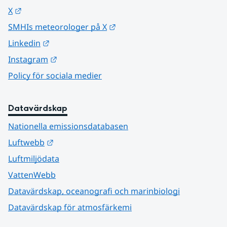
Länk till annan webbplats.
X
Länk till annan webbplats.
SMHIs meteorologer på X
Länk till annan webbplats.
Linkedin
Länk till annan webbplats.
Instagram
Policy för sociala medier
Datavärdskap
Nationella emissionsdatabasen
Länk till annan webbplats.
Luftwebb
Luftmiljödata
VattenWebb
Datavärdskap, oceanografi och marinbiologi
Datavärdskap för atmosfärkemi