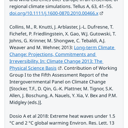
regional climate simulations. Tellus A, 63, 41–55. 
Länk till a
doi.org/10.1111/j.1600-0870.2010.00466.x
Collins, M., R. Knutti, J. Arblaster, J.-L. Dufresne, T. 
Fichefet, P. Friedlingstein, X. Gao, W.J. Gutowski, T. 
Johns, G. Krinner, M. Shongwe, C. Tebaldi, A.J. 
Weaver and M. Wehner, 2013: 
Long-term Climate 
Change: Projections, Commitments and 
Irreversibility. In: Climate Change 2013: The 
Länk till annan webbplats.
Physical Science Basis
. Contribution of Working 
Group I to the Fifth Assessment Report of the 
Intergovernmental Panel on Climate Change 
[Stocker, T.F., D. Qin, G.-K. Plattner, M. Tignor, S.K. 
Allen, J. Boschung, A. Nauels, Y. Xia, V. Bex and P.M. 
Midgley (eds.)].
Dosio A et al 2018: Extreme heat waves under 1.5 
°C and 2 °C global warming Environ. Res. Lett. 13 