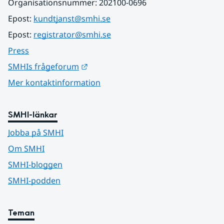
Organisationsnummer: 202100-0696
Epost: 
kundtjanst@smhi.se
Epost: 
registrator@smhi.se
Press
Länk till annan webbplats.
SMHIs frågeforum
Mer kontaktinformation
SMHI-länkar
Jobba på SMHI
Om SMHI
SMHI-bloggen
SMHI-podden
Teman