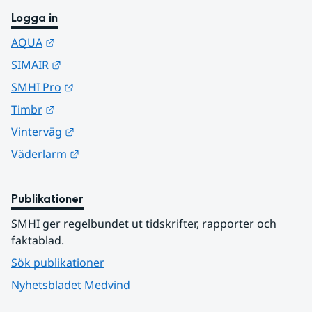
Logga in
Länk till annan webbplats.
AQUA
Länk till annan webbplats.
SIMAIR
Länk till annan webbplats.
SMHI Pro
Länk till annan webbplats.
Timbr
Länk till annan webbplats.
Vinterväg
Länk till annan webbplats.
Väderlarm
Publikationer
SMHI ger regelbundet ut tidskrifter, rapporter och 
faktablad.
Sök publikationer
Nyhetsbladet Medvind