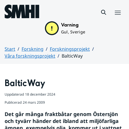
Hoppa till sidans innehåll
Meny
Varning
Gul, Sverige
Start
Forskning
Forskningsprojekt
Våra forskningsprojekt
BalticWay
Huvudinnehåll
BalticWay
Uppdaterad
18 december 2024
Publicerad
24 mars 2009
Det går många fraktbåtar genom Östersjön 
och tyvärr händer det ibland att miljöfarliga 
ämnen, exempelvis olja, kommer ut i vattnet. 