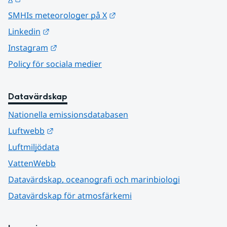
Länk till annan webbplats.
SMHIs meteorologer på X
Länk till annan webbplats.
Linkedin
Länk till annan webbplats.
Instagram
Policy för sociala medier
Datavärdskap
Nationella emissionsdatabasen
Länk till annan webbplats.
Luftwebb
Luftmiljödata
VattenWebb
Datavärdskap, oceanografi och marinbiologi
Datavärdskap för atmosfärkemi