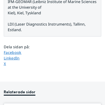
IFM-GEOMAR (Leibniz Institute of Marine Sciences 
at the University of
Kiel), Kiel, Tyskland
LDI (Laser Diagnostics Instruments), Tallinn, 
Estland.
Dela sidan på
:
Dela sidan på
Facebook
Dela sidan på
LinkedIn
Dela sidan på
X
Relaterade sidor