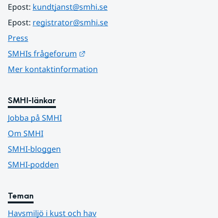
Epost: 
kundtjanst@smhi.se
Epost: 
registrator@smhi.se
Press
Länk till annan webbplats.
SMHIs frågeforum
Mer kontaktinformation
SMHI-länkar
Jobba på SMHI
Om SMHI
SMHI-bloggen
SMHI-podden
Teman
Havsmiljö i kust och hav