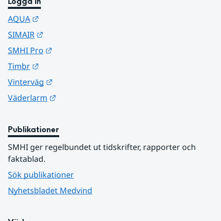
Logga in
Länk till annan webbplats.
AQUA
Länk till annan webbplats.
SIMAIR
Länk till annan webbplats.
SMHI Pro
Länk till annan webbplats.
Timbr
Länk till annan webbplats.
Vinterväg
Länk till annan webbplats.
Väderlarm
Publikationer
SMHI ger regelbundet ut tidskrifter, rapporter och 
faktablad.
Sök publikationer
Nyhetsbladet Medvind