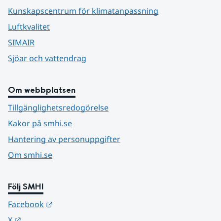
Kunskapscentrum för klimatanpassning
Luftkvalitet
SIMAIR
Sjöar och vattendrag
Om webbplatsen
Tillgänglighetsredogörelse
Kakor på smhi.se
Hantering av personuppgifter
Om smhi.se
Följ SMHI
Länk till annan webbplats.
Facebook
Länk till annan webbplats.
X