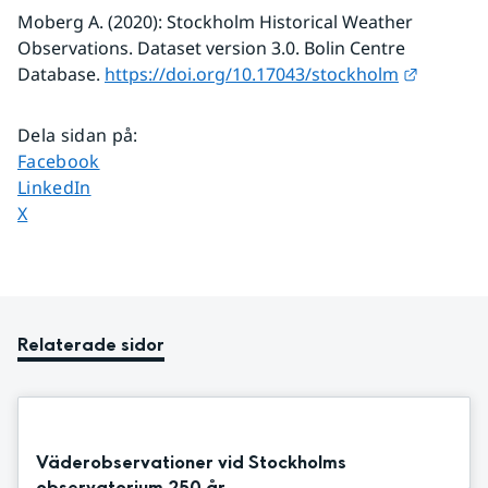
Moberg A. (2020): Stockholm Historical Weather 
Observations. Dataset version 3.0. Bolin Centre 
Länk til
Database. 
https://doi.org/10.17043/stockholm
Dela sidan på
:
Dela sidan på
Facebook
Dela sidan på
LinkedIn
Dela sidan på
X
Relaterade sidor
Väderobservationer vid Stockholms
observatorium 250 år