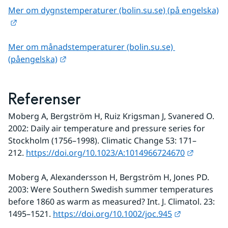
Mer om dygnstemperaturer (bolin.su.se) (på engelska)
Länk till annan webbplats.
Mer om månadstemperaturer (bolin.su.se) 
Länk till annan webbplats.
(påengelska)
Referenser
Moberg A, Bergström H, Ruiz Krigsman J, Svanered O. 
2002: Daily air temperature and pressure series for 
Stockholm (1756–1998). Climatic Change 53: 171–
Länk til
212. 
https://doi.org/10.1023/A:1014966724670
Moberg A, Alexandersson H, Bergström H, Jones PD. 
2003: Were Southern Swedish summer temperatures 
before 1860 as warm as measured? Int. J. Climatol. 23: 
Länk till an
1495–1521. 
https://doi.org/10.1002/joc.945