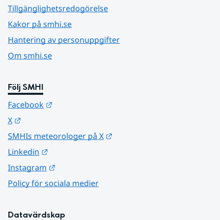
Tillgänglighetsredogörelse
Kakor på smhi.se
Hantering av personuppgifter
Om smhi.se
Följ SMHI
Länk till annan webbplats.
Facebook
Länk till annan webbplats.
X
Länk till annan webbplats.
SMHIs meteorologer på X
Länk till annan webbplats.
Linkedin
Länk till annan webbplats.
Instagram
Policy för sociala medier
Datavärdskap