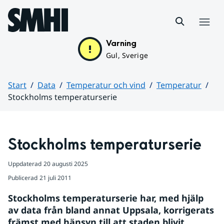
Hoppa till sidans innehåll
Meny
Varning
Gul, Sverige
Start
Data
Temperatur och vind
Temperatur
Stockholms temperaturserie
Huvudinnehåll
Stockholms temperaturserie
Uppdaterad
20 augusti 2025
Publicerad
21 juli 2011
Stockholms temperaturserie har, med hjälp 
av data från bland annat Uppsala, korrigerats 
främst med hänsyn till att staden blivit 