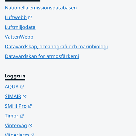
Nationella emissionsdatabasen
Länk till annan webbplats.
Luftwebb
Luftmiljödata
VattenWebb
Datavärdskap, oceanografi och marinbiologi
Datavärdskap för atmosfärkemi
Logga in
Länk till annan webbplats.
AQUA
Länk till annan webbplats.
SIMAIR
Länk till annan webbplats.
SMHI Pro
Länk till annan webbplats.
Timbr
Länk till annan webbplats.
Vinterväg
Länk till annan webbplats.
Väderlarm