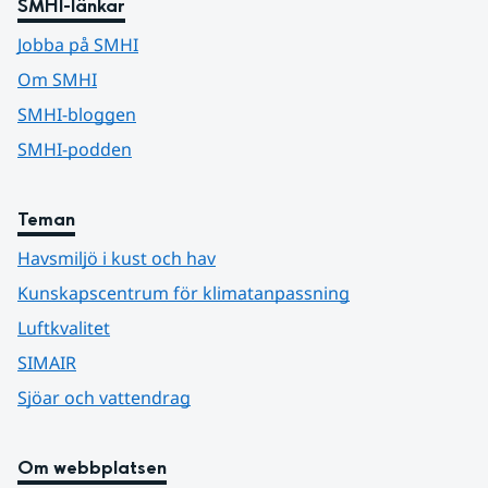
SMHI-länkar
Jobba på SMHI
Om SMHI
SMHI-bloggen
SMHI-podden
Teman
Havsmiljö i kust och hav
Kunskapscentrum för klimatanpassning
Luftkvalitet
SIMAIR
Sjöar och vattendrag
Om webbplatsen