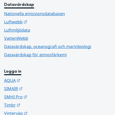
Datavärdskap
Nationella emissionsdatabasen
Länk till annan webbplats.
Luftwebb
Luftmiljödata
VattenWebb
Datavärdskap, oceanografi och marinbiologi
Datavärdskap för atmosfärkemi
Logga in
Länk till annan webbplats.
AQUA
Länk till annan webbplats.
SIMAIR
Länk till annan webbplats.
SMHI Pro
Länk till annan webbplats.
Timbr
Länk till annan webbplats.
Vinterväg