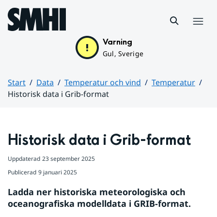
Hoppa till sidans innehåll
Meny
Varning
Gul, Sverige
Start
Data
Temperatur och vind
Temperatur
Historisk data i Grib-format
Huvudinnehåll
Historisk data i Grib-format
Uppdaterad
23 september 2025
Publicerad
9 januari 2025
Ladda ner historiska meteorologiska och 
oceanografiska modelldata i GRIB-format.