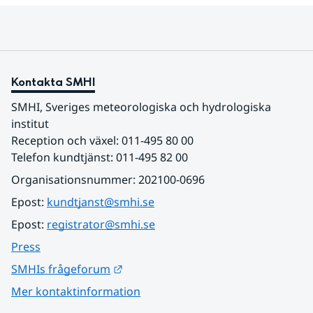
Kontakta SMHI
SMHI, Sveriges meteorologiska och hydrologiska 
institut
Reception och växel: 011-495 80 00
Telefon kundtjänst: 011-495 82 00
Organisationsnummer: 202100-0696
Epost: 
kundtjanst@smhi.se
Epost: 
registrator@smhi.se
Press
Länk till annan webbplats.
SMHIs frågeforum
Mer kontaktinformation