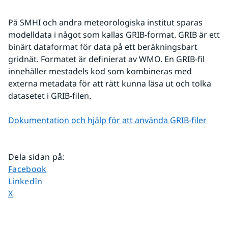
På SMHI och andra meteorologiska institut sparas 
modelldata i något som kallas GRIB-format. GRIB är ett 
binärt dataformat för data på ett beräkningsbart 
gridnät. Formatet är definierat av WMO. En GRIB-fil 
innehåller mestadels kod som kombineras med 
externa metadata för att rätt kunna läsa ut och tolka 
datasetet i GRIB-filen.
Dokumentation och hjälp för att använda GRIB-filer
Dela sidan på
:
Dela sidan på
Facebook
Dela sidan på
LinkedIn
Dela sidan på
X