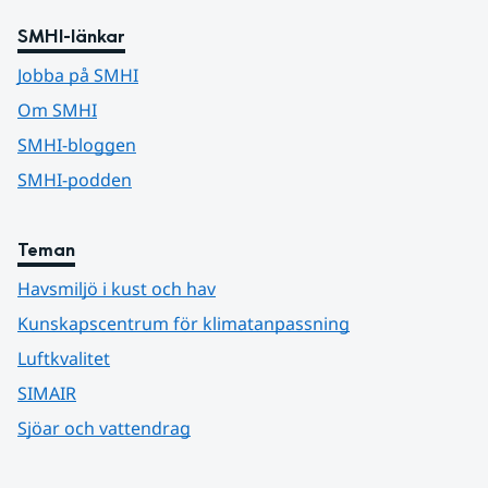
SMHI-länkar
Jobba på SMHI
Om SMHI
SMHI-bloggen
SMHI-podden
Teman
Havsmiljö i kust och hav
Kunskapscentrum för klimatanpassning
Luftkvalitet
SIMAIR
Sjöar och vattendrag